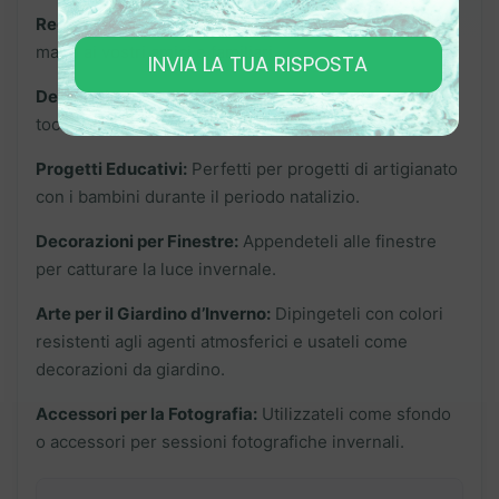
Regali Personalizzati:
Regalateli come doni fatti a
mano ai vostri amici e familiari.
INVIA LA TUA RISPOSTA
Decorazioni per l’Ufficio:
Ideali per aggiungere un
tocco festivo agli spazi di lavoro.
Progetti Educativi:
Perfetti per progetti di artigianato
con i bambini durante il periodo natalizio.
Decorazioni per Finestre:
Appendeteli alle finestre
per catturare la luce invernale.
Arte per il Giardino d’Inverno:
Dipingeteli con colori
resistenti agli agenti atmosferici e usateli come
decorazioni da giardino.
Accessori per la Fotografia:
Utilizzateli come sfondo
o accessori per sessioni fotografiche invernali.