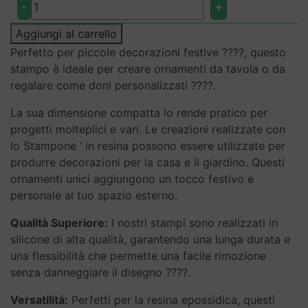
STAMPO
-
+
STELLA
DI
Aggiungi al carrello
NATALE
Perfetto per piccole decorazioni festive ????, questo
per
stampo è ideale per creare ornamenti da tavola o da
Decorazioni
regalare come doni personalizzati ????.
natalizie
La sua dimensione compatta lo rende pratico per
fai
progetti molteplici e vari. Le creazioni realizzate con
da
lo Stampone ‘ in resina possono essere utilizzate per
te
produrre decorazioni per la casa e il giardino. Questi
quantità
ornamenti unici aggiungono un tocco festivo e
personale al tuo spazio esterno.
Qualità Superiore:
I nostri stampi sono realizzati in
silicone di alta qualità, garantendo una lunga durata e
una flessibilità che permette una facile rimozione
senza danneggiare il disegno ????.
Versatilità:
Perfetti per la resina epossidica, questi