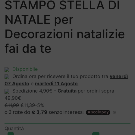
STAMPO STELLA DI
NATALE per
Decorazioni natalizie
fai da te
Disponibile
Ordina ora per ricevere il tuo prodotto tra
venerdì
07 Agosto
e
martedì 11 Agosto
.
Spedizione 4,90€ -
Gratuita
per ordini sopra
49,90€
Il
Il
€
11,99
€
11,39
-5%
prezzo
prezzo
originale
attuale
era:
è:
Quantità
€11,99.
€11,39.