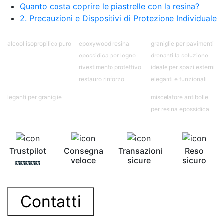
contro Epossidica Colla epossidica plastica See
Quanto costa coprire le piastrelle con la resina?
all articles →
2. Precauzioni e Dispositivi di Protezione Individuale
alcool isopropilico puro
epoxywood resina
graniglie per pavimenti
epossidica per legno
drenanti la soluzione
rivestimento protettivo
ideale per spazi esterni
restauro rinforzo
eleganti e funzionali
leganti per graniglie
miscelatore antibolle
per resina epossidica
Trustpilot
Consegna
Transazioni
Reso
veloce
sicure
sicuro
Contatti