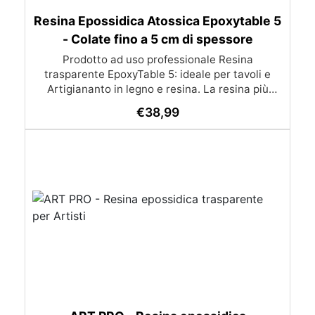
Resina Epossidica Atossica Epoxytable 5
- Colate fino a 5 cm di spessore
Prodotto ad uso professionale Resina
trasparente EpoxyTable 5: ideale per tavoli e
Artigiananto in legno e resina. La resina più
venduta , resistente ai graffi e ingiallimento,
€
38,99
perfetta per colate di alto spessore fino a 5 cm.
Applicazioni Principali: Realizzazione di tavoli in
legno e resina con colate di alto spessore.
Progetti artistici e di design che prevedano una
colata in spessore Inglobamenti di oggetti (fiori,
monete, pietre, ecc) Colate riempitive in
spessore dentro stampi e cassaforme
Caratteristiche principali: ✅ Bassissima
esotermia per colate fino a 5 cm (è possibile fare
più colate a distanza di 12-24h) ✅ Filtri UV per
prevenire l’ingiallimento e mantenere la
trasparenza nel tempo ✅ Alta resistenza
meccanica per superfici durevoli e antigraffio ✅
Bassa viscosità per eliminare le bolle d’aria e