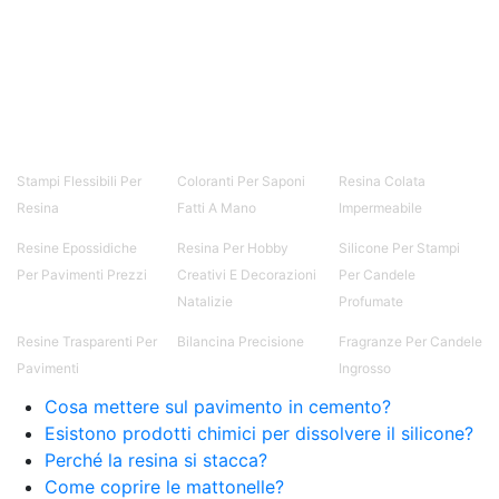
Creative Epossidiche Epossidica vernice Colla
epossidica per legno Tavolo epossidico Colla
epossidica bicomponente plastica Impregnante
epossidico Colla epossidica bicomponente per
plastica Colla epossidica Colla epossidica
bicomponente Epossidica colla Colla
bicomponente plastica Bicomponente
trasparente Pasta bicomponente per metalli
Stampi Flessibili Per
Coloranti Per Saponi
Resina Colata
Epossidica bicomponente Bicomponente
Resina
Fatti A Mano
Impermeabile
epossidico Colle bicomponenti Epossidica
significato Epossidico significato Polietilene telo
Resine Epossidiche
Resina Per Hobby
Silicone Per Stampi
Smalto epossidico Colla epossidica legno Colla
Per Pavimenti Prezzi
Creativi E Decorazioni
Per Candele
epossidica per plastica Collanti epossidici Colla
Natalizie
Profumate
bicomponente per plastica Cariche per Epossidici
Cariche Epossidiche Adesivo bicomponente
Resine Trasparenti Per
Bilancina Precisione
Fragranze Per Candele
epossidico Colla bicomponente epossidica
Pavimenti
Ingrosso
Pavimento epossidico Acquista Glitter Epossidico
Cosa mettere sul pavimento in cemento?
Applicazioni di Epossidici Colle epossidiche
Mastice epossidico Adesivo epossidico
Esistono prodotti chimici per dissolvere il silicone?
bicomponente Malta epossidica Colla
Perché la resina si stacca?
bicomponente Pavimento epossidico pro e
Come coprire le mattonelle?