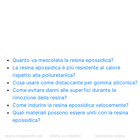
resina Spatolato resina See all articles →
Epossidico per pavimenti 41 articles ▸ Epossidico
per pavimenti Pavimenti epossidici Applicazioni
Creative Epossidiche Epossidica vernice Colla
epossidica per legno Tavolo epossidico Colla
epossidica bicomponente plastica Impregnante
epossidico Colla epossidica bicomponente per
plastica Colla epossidica Colla epossidica
bicomponente Epossidica colla Colla
bicomponente plastica Bicomponente
Quanto va mescolata la resina epossidica?
trasparente Pasta bicomponente per metalli
La resina epossidica è più resistente al calore
Epossidica bicomponente Bicomponente
rispetto alla poliuretanica?
epossidico Colle bicomponenti Epossidica
Cosa usare come distaccante per gomma siliconica?
significato Epossidico significato Polietilene telo
Come evitare danni alle superfici durante la
Smalto epossidico Colla epossidica legno Colla
rimozione della resina?
epossidica per plastica Collanti epossidici Colla
Come indurire la resina epossidica velocemente?
bicomponente per plastica Cariche per Epossidici
Cariche Epossidiche Adesivo bicomponente
Quali materiali possono essere uniti con la resina
epossidico Colla bicomponente epossidica
epossidica?
Pavimento epossidico Acquista Glitter Epossidico
Applicazioni di Epossidici Colle epossidiche
resina trasparente per
resina uv creation
resinstone resina
Mastice epossidico Adesivo epossidico