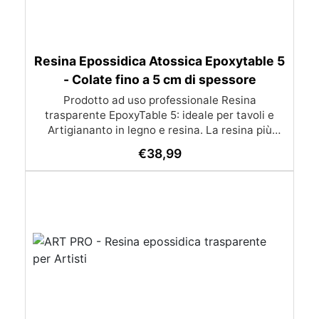
Resina Epossidica Atossica Epoxytable 5
- Colate fino a 5 cm di spessore
Prodotto ad uso professionale Resina
trasparente EpoxyTable 5: ideale per tavoli e
Artigiananto in legno e resina. La resina più
venduta , resistente ai graffi e ingiallimento,
€
38,99
perfetta per colate di alto spessore fino a 5 cm.
Applicazioni Principali: Realizzazione di tavoli in
legno e resina con colate di alto spessore.
Progetti artistici e di design che prevedano una
colata in spessore Inglobamenti di oggetti (fiori,
monete, pietre, ecc) Colate riempitive in
spessore dentro stampi e cassaforme
Caratteristiche principali: ✅ Bassissima
esotermia per colate fino a 5 cm (è possibile fare
più colate a distanza di 12-24h) ✅ Filtri UV per
prevenire l’ingiallimento e mantenere la