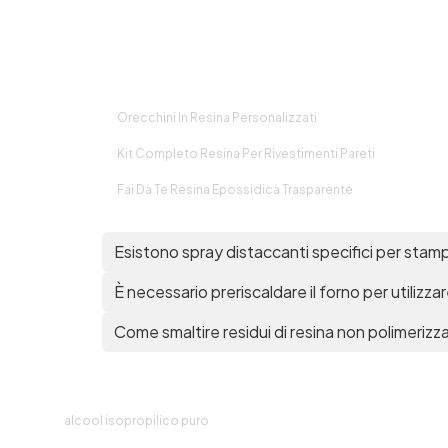
Orecchini In Resina Personalizzati
Kit Completo Resina Per Rivestimenti Pareti
r
Fai Da Te Resina Epossidica Trasparente
Esistono spray distaccanti specifici per stampi
È necessario preriscaldare il forno per utilizzar
Come smaltire residui di resina non polimerizz
R
alcool isopropilico puro