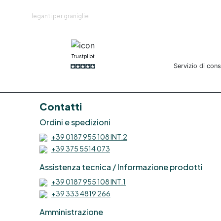
leganti per graniglie
R
Trustpilot
Servizio di con
Contatti
e
Ordini e spedizioni
+39 0187 955 108 INT.2
+39 375 5514 073
Assistenza tecnica / Informazione prodotti
R
+39 0187 955 108 INT.1
p
+39 333 4819 266
Amministrazione
e