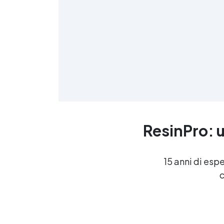
≤
f
ResinPro: u
R
15 anni di esp
c