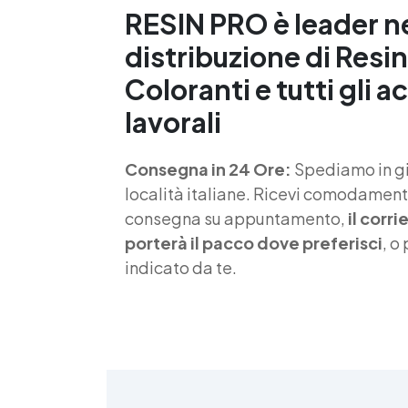
RESIN PRO è leader n
S
distribuzione di Resin
f
Coloranti e tutti gli a
T
lavorali
s
Consegna in 24 Ore:
Spediamo in gio
d
località italiane. Ricevi comodamente
consegna su appuntamento,
il corr
porterà il pacco dove preferisci
, o
indicato da te.
4
>
(