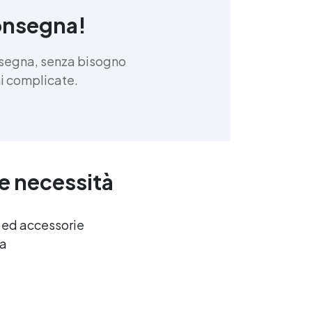
onsegna!
nsegna, senza bisogno
oni complicate.
ue necessità
e ed accessorie
ca