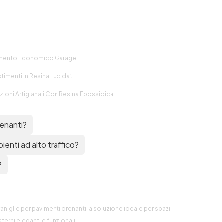
mento Economico Garage
timenti In Resina Lucidati
zioni Artigianali Con Resina Epossidica
renanti?
bienti ad alto traffico?
?
raniglie per pavimenti drenanti la soluzione ideale per spazi
terni eleganti e funzionali