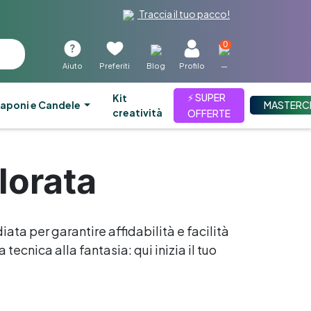
Traccia il tuo pacco!
0
Aiuto
Preferiti
Blog
Profilo
—
⚡ SUPER
kit
aponi e Candele
MASTERC
creatività
OFFERTE
lorata
iata per garantire affidabilità e facilità
tecnica alla fantasia: qui inizia il tuo