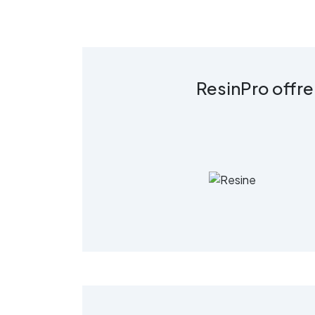
c
R
ResinPro offre
s