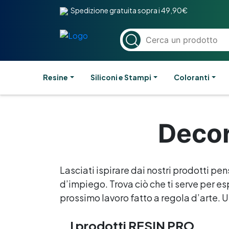
Spedizione gratuita sopra i 49,90€
Resine
Siliconi e Stampi
Coloranti
Decor
Lasciati ispirare dai nostri prodotti pen
d’impiego. Trova ciò che ti serve per esp
prossimo lavoro fatto a regola d’arte. Un
I prodotti RESIN PRO