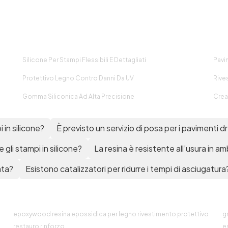
Resina epossidica
bicomponente Resina
bicomponente epossidica
Resina epossidica tossicità
Resina epossidica fai da te
Resina epossidica creazioni
Silicone Per Stampi Flessibili E Dettagliati
Pavi
Resina epossidica lavori
Resine epossidiche Corso
Protettivo Legno Contro Danni Da UV
Rives
resina epossidica Epossidica
esina Resina epossidica spray
Gomma Siliconica Ad Alta Precisione
Crea
Resina epossidica tutorial
Resina epossidica amazon
 in silicone?
È previsto un servizio di posa per i pavimenti d
Resina epossidica 25 kg
Resina epossidica colorata
e gli stampi in silicone?
La resina è resistente all’usura in am
Resina epossidica opaca
Resina epossidica la migliore
ata?
Esistono catalizzatori per ridurre i tempi di asciugatura
esina epossidica a cosa serve
Cos'è la resina epossidica
Resina eposidica Resina
epossidica cancerogena
Resine epossidiche tossicità
epoxywood resina epossidica per legno rivestimento protettivo
g
Resina epossidica problemi
restauro rinforzo
es