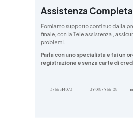
Assistenza Completa
d
v
Forniamo supporto continuo dalla pr
finale, con la Tele assistenza , assi
problemi.
Parla con uno specialista e fai un 
registrazione e senza carte di cred
3755514073
+39 0187 955108
i
d
t
m