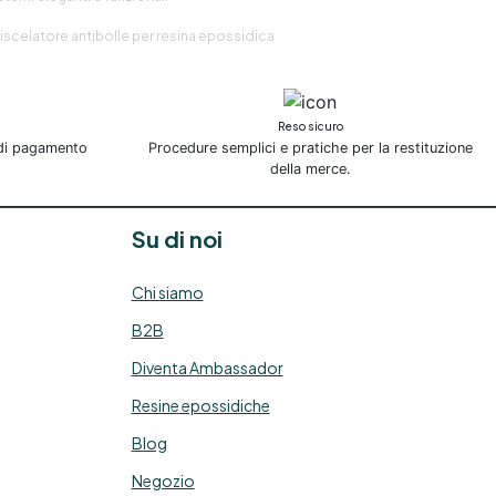
iscelatore antibolle per resina epossidica
Reso sicuro
 di pagamento
Procedure semplici e pratiche per la restituzione
della merce.
Su di noi
Chi siamo
B2B
Diventa Ambassador
Resine epossidiche
Blog
Negozio