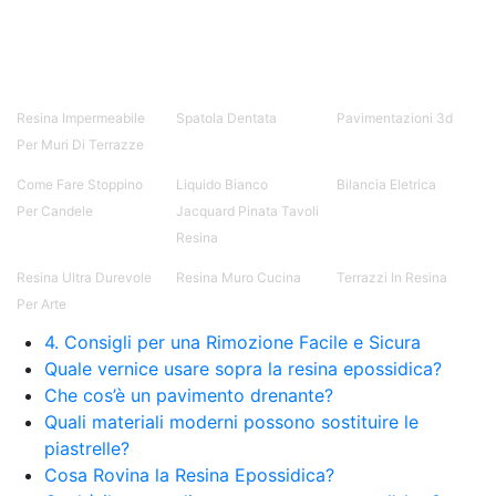
Tecniche di stampaggio 38 articles ▸ Come
creare uno stampo Stampo mani Stampi in 3d
Creare uno stampo per metallo Lattice per
stampi Stampo per vasi Come fare gli stampi
Stampi per vasi grandi Stampi per statuette
Resina Impermeabile
Spatola Dentata
Pavimentazioni 3d
Stampo a cuore Stampo cuore Stampo delle
Per Muri Di Terrazze
mani Stampo forma di cuore Stampo a forma di
cuore fai da te Stampi per statue in cemento
Come Fare Stoppino
Liquido Bianco
Bilancia Eletrica
Stampo silicone fiore Stampi fai da te Stampo fai
Per Candele
Jacquard Pinata Tavoli
da te Stampi per fiori Come fare uno stampo
Resina
Stampi per lettere Stampo fiocco di neve Stampi
natalizi Stampi forma di cuore Stampi a forma di
Resina Ultra Durevole
Resina Muro Cucina
Terrazzi In Resina
cuore Stampi gomma Stampi silicone fiori Stampi
Per Arte
per statue Stampi cuore Stampo a forma di cuore
4. Consigli per una Rimozione Facile e Sicura
Stampi di gomma Stampini fai da te Stampi
Stampi fiori Stampini cuore Sapone stampi Come
Quale vernice usare sopra la resina epossidica?
fare stampi Stampi cuori See all articles →
Che cos’è un pavimento drenante?
Quali materiali moderni possono sostituire le
piastrelle?
Cosa Rovina la Resina Epossidica?