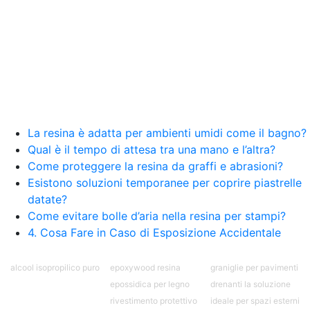
resina Spatolato resina See all articles →
Epossidico per pavimenti 41 articles ▸ Epossidico
per pavimenti Pavimenti epossidici Applicazioni
Creative Epossidiche Epossidica vernice Colla
epossidica per legno Tavolo epossidico Colla
epossidica bicomponente plastica Impregnante
epossidico Colla epossidica bicomponente per
plastica Colla epossidica Colla epossidica
bicomponente Epossidica colla Colla
bicomponente plastica Bicomponente
La resina è adatta per ambienti umidi come il bagno?
trasparente Pasta bicomponente per metalli
Qual è il tempo di attesa tra una mano e l’altra?
Epossidica bicomponente Bicomponente
Come proteggere la resina da graffi e abrasioni?
epossidico Colle bicomponenti Epossidica
Esistono soluzioni temporanee per coprire piastrelle
significato Epossidico significato Polietilene telo
datate?
Smalto epossidico Colla epossidica legno Colla
Come evitare bolle d’aria nella resina per stampi?
epossidica per plastica Collanti epossidici Colla
4. Cosa Fare in Caso di Esposizione Accidentale
bicomponente per plastica Cariche per Epossidici
Cariche Epossidiche Adesivo bicomponente
epossidico Colla bicomponente epossidica
alcool isopropilico puro
epoxywood resina
graniglie per pavimenti
Pavimento epossidico Acquista Glitter Epossidico
epossidica per legno
drenanti la soluzione
Applicazioni di Epossidici Colle epossidiche
rivestimento protettivo
ideale per spazi esterni
Mastice epossidico Adesivo epossidico