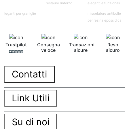
restauro rinforzo
eleganti e funzionali
bicomponente Malta epossidica Colla
bicomponente Pavimento epossidico pro e
leganti per graniglie
miscelatore antibolle
contro Epossidica Colla epossidica plastica See
per resina epossidica
all articles →
Trustpilot
Consegna
Transazioni
Reso
veloce
sicure
sicuro
Contatti
Link Utili
Su di noi