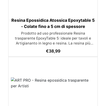
Resina Epossidica Atossica Epoxytable 5
- Colate fino a 5 cm di spessore
Prodotto ad uso professionale Resina
trasparente EpoxyTable 5: ideale per tavoli e
Artigiananto in legno e resina. La resina più
venduta , resistente ai graffi e ingiallimento,
€
38,99
perfetta per colate di alto spessore fino a 5 cm.
Applicazioni Principali: Realizzazione di tavoli in
legno e resina con colate di alto spessore.
Progetti artistici e di design che prevedano una
colata in spessore Inglobamenti di oggetti (fiori,
monete, pietre, ecc) Colate riempitive in
spessore dentro stampi e cassaforme
Caratteristiche principali: ✅ Bassissima
esotermia per colate fino a 5 cm (è possibile fare
più colate a distanza di 12-24h) ✅ Filtri UV per
prevenire l’ingiallimento e mantenere la