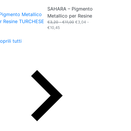
di
SAHARA – Pigmento
prezzo:
da
Metallico per Resine
€17,99
Fascia
€
3,20
-
€
11,00
€
3,04
-
a
Fascia
di
€
10,45
€1.223,99
di
prezzo:
prezzo:
da
oprili tutti
da
€3,20
€3,04
a
a
€11,00
€10,45