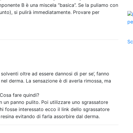
mponente B è una miscela “basica”. Se la puliamo con
unto), si pulirà immediatamente. Provare per
Sc
olventi oltre ad essere dannosi di per se’, fanno
à nel derma. La sensazione è di averla rimossa, ma
. Cosa fare quindi?
on un panno pulito. Poi utilizzare uno sgrassatore
chi fosse interessato ecco il link dello sgrassatore
esina evitando di farla assorbire dal derma.