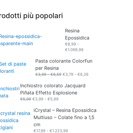
rodotti più popolari
Resina
Epossidica
€
8,99
-
Fascia
€
1.099,99
di
Pasta colorante ColorFun
prezzo:
da
per Resina
€8,99
Fascia
Fascia
€
3,99
-
€
6,59
€
3,79
-
€
6,26
a
di
di
€1.099,99
Inchiostro colorato Jacquard
prezzo:
prezzo:
da
da
Piñata Effetto Esplosione
€3,99
€3,79
Fascia
€
5,99
€
3,99
-
€
5,69
a
a
di
€6,59
€6,26
iCrystal – Resina Epossidica
prezzo:
da
Multiuso – Colate fino a 1,5
€3,99
cm
a
Fascia
€
17,99
-
€
1.223,99
€5,69