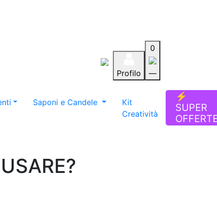
0
Profilo
—
Aiuto
Preferiti
Blog
⚡
nti
Saponi e Candele
Kit
SUPER
Creatività
OFFERT
I USARE?