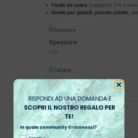
Facile da usare
(rapporto 2:1) e lavor
Stampi
Ideale per gioielli, piccole colate,
dec
quantità
Spessore
1cm
Catalisi
6h
RISPONDI AD UNA DOMANDA E
SCOPRI IL NOSTRO REGALO PER
TE!
Special
In quale community ti riconosci?
no bolle