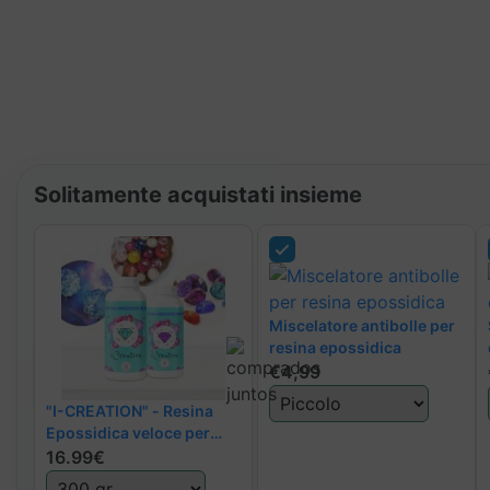
Solitamente acquistati insieme
Miscelatore antibolle per
resina epossidica
€
4,99
"I-CREATION" - Resina
Epossidica veloce per
Gioielli e Stampi
16.99€