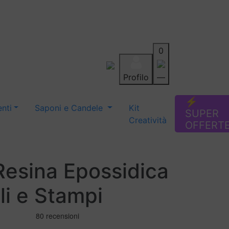
0
Profilo
—
Aiuto
Preferiti
Blog
⚡
nti
Saponi e Candele
Kit
SUPER
Creatività
OFFERT
Resina Epossidica
li e Stampi