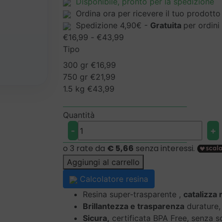
Disponibile
, pronto per la spedizione
Ordina ora per ricevere il tuo prodotto
Spedizione 4,90€ -
Gratuita
per ordin
Fascia
€
16,99
-
€
43,99
di
Tipo
prezzo:
300 gr
€
16,99
da
750 gr
€
21,99
€16,99
1.5 kg
€
43,99
a
€43,99
Quantità
"I-
-
+
CREATION"
-
Resina
Aggiungi al carrello
Epossidica
Calcolatore resina
veloce
Resina super-trasparente ,
catalizza 
per
Brillantezza e trasparenza
durature,
Gioielli
Sicura,
certificata BPA Free, senza s
e