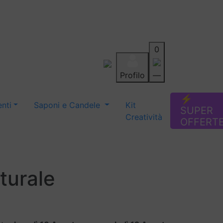
0
Profilo
—
Aiuto
Preferiti
Blog
⚡
nti
Saponi e Candele
Kit
SUPER
Creatività
OFFERT
turale