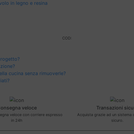
volo in legno e resina
COD:
progetto?
azione?
della cucina senza rimuoverle?
iati?
onsegna veloce
Transazioni sicu
segna veloce con corriere espresso
Acquista grazie ad un sistema
in 24h
sicuro.