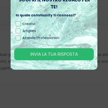
TE!
In quale community ti riconosci?
Creativi
Artigiani
Aziende/Professionisti
INVIA LA TUA RISPOSTA
li per i tuoi progetti creativi e decorativi. Perfette da abbi
i, sottobicchieri, cornici o vassoi. Ogni fetta di legno evide
getti fai-da-te.