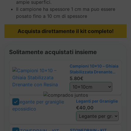
ampie superfici.
Il campione ha spessore 1 cm ma puo essere
posato fino a 10 cm di spessore
Acquista direttamente il kit completo!
Solitamente acquistati insieme
Campioni 10x10 – Ghiaia
Stabilizzata Drenante
con Resina
5.80€
Leganti per Graniglie
€
40,00
STONEDRAIN - KIT