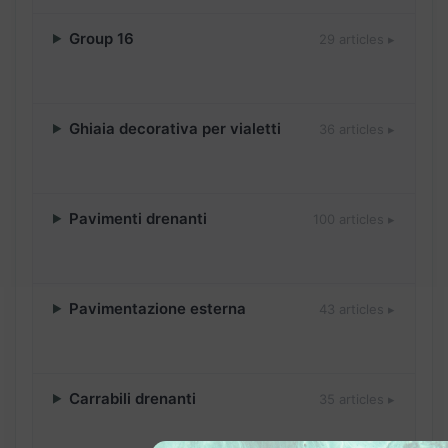
Group 16
29 articles ▸
Ghiaia decorativa per vialetti
36 articles ▸
Pavimenti drenanti
100 articles ▸
Pavimentazione esterna
43 articles ▸
Carrabili drenanti
35 articles ▸