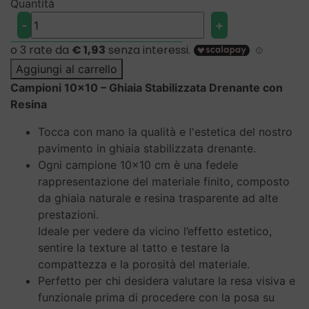
Quantità
Campioni
-
+
10x10
–
Ghiaia
Aggiungi al carrello
Stabilizzata
Campioni 10x10 – Ghiaia Stabilizzata Drenante con
Drenante
Resina
con
Tocca con mano la qualità e l'estetica del nostro
Resina
pavimento in ghiaia stabilizzata drenante.
quantità
Ogni campione 10x10 cm è una fedele
rappresentazione del materiale finito, composto
da ghiaia naturale e resina trasparente ad alte
prestazioni.
Ideale per vedere da vicino l’effetto estetico,
sentire la texture al tatto e testare la
compattezza e la porosità del materiale.
Perfetto per chi desidera valutare la resa visiva e
funzionale prima di procedere con la posa su