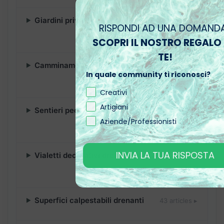
Giardini privati drenanti
19 articles ▸
RISPONDI AD UNA DOMANDA
SCOPRI IL NOSTRO REGALO 
TE!
Camminamenti in ghiaino resinato
26 articles ▸
In quale community ti riconosci?
Creativi
Artigiani
Sentieri pedonali drenanti
19 articles ▸
Aziende/Professionisti
INVIA LA TUA RISPOSTA
Vialetti decorativi drenanti
36 articles ▸
Superfici calpestabili drenanti
43 articles ▸