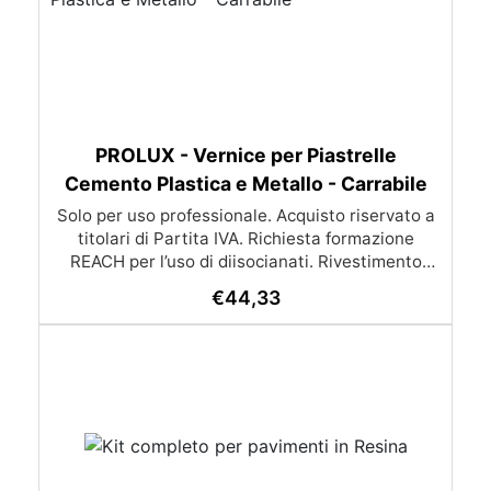
PROLUX - Vernice per Piastrelle
Cemento Plastica e Metallo - Carrabile
Solo per uso professionale. Acquisto riservato a
titolari di Partita IVA. Richiesta formazione
REACH per l’uso di diisocianati. Rivestimento
poliuretanico colorato bicomponente con finitura
€
44,33
lucida Rivestimento poliuretanico alifatico
bicomponente, UV resistente, colorato in veicolo
solvente per la finitura lucida di superfici in
calcestruzzo, vetroresina ed acciaio. Proprietà
Principali impieghi consigliati Carica la foto del
tuo ambiente e ricevi un’anteprima realistica del
risultato finale insieme al preventivo completo
dei prodotti necessari. Caratteristiche Tecniche