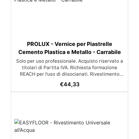
PROLUX - Vernice per Piastrelle
Cemento Plastica e Metallo - Carrabile
Solo per uso professionale. Acquisto riservato a
titolari di Partita IVA. Richiesta formazione
REACH per l’uso di diisocianati. Rivestimento
poliuretanico colorato bicomponente con finitura
€
44,33
lucida Rivestimento poliuretanico alifatico
bicomponente, UV resistente, colorato in veicolo
solvente per la finitura lucida di superfici in
calcestruzzo, vetroresina ed acciaio. Proprietà
Principali impieghi consigliati Carica la foto del
tuo ambiente e ricevi un’anteprima realistica del
risultato finale insieme al preventivo completo
dei prodotti necessari. Caratteristiche Tecniche