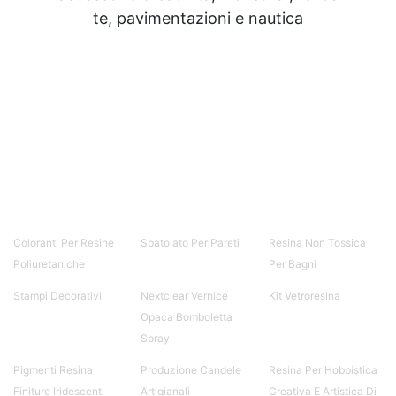
te, pavimentazioni e nautica
Coloranti Per Resine
Spatolato Per Pareti
Resina Non Tossica
Poliuretaniche
Per Bagni
Stampi Decorativi
Nextclear Vernice
Kit Vetroresina
Opaca Bomboletta
Spray
Pigmenti Resina
Produzione Candele
Resina Per Hobbistica
Finiture Iridescenti
Artigianali
Creativa E Artistica Di