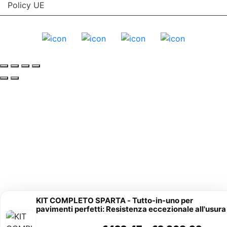
Policy UE
KIT COMPLETO SPARTA - Tutto-in-uno per
pavimenti perfetti: Resistenza eccezionale all'usura
Fascia di prezzo: da €444,70 a €3.019,99