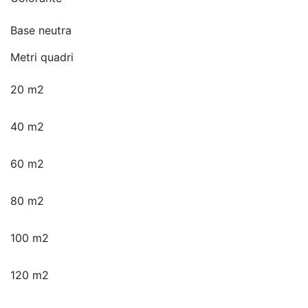
prezzo:
prezzo:
Base neutra
da
da
€444,70
€422,47
Metri quadri
a
a
€3.019,99
€2.868,99
20 m2
40 m2
60 m2
80 m2
100 m2
120 m2