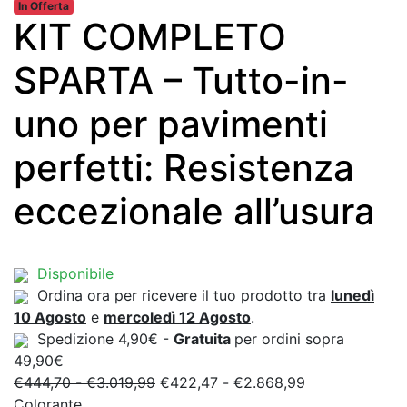
In Offerta
KIT COMPLETO
SPARTA – Tutto-in-
uno per pavimenti
perfetti: Resistenza
eccezionale all’usura
Disponibile
Ordina ora per ricevere il tuo prodotto tra
lunedì
10 Agosto
e
mercoledì 12 Agosto
.
Spedizione 4,90€ -
Gratuita
per ordini sopra
49,90€
Fascia
Fascia
€
444,70
-
€
3.019,99
€
422,47
-
€
2.868,99
di
di
Colorante