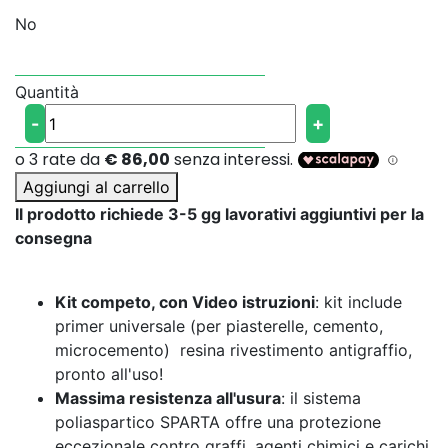
No
Quantità
KIT
-
+
COMPLETO
SPARTA
-
Aggiungi al carrello
Tutto-
Il prodotto richiede 3-5 gg lavorativi aggiuntivi per la
in-
consegna
uno
per
Kit competo, con Video istruzioni
: kit include
pavimenti
primer universale (per piasterelle, cemento,
perfetti:
microcemento) resina rivestimento antigraffio,
Resistenza
pronto all'uso!
eccezionale
Massima resistenza all'usura
:
il sistema
all'usura
poliaspartico SPARTA offre una protezione
quantità
eccezionale contro graffi, agenti chimici e carichi