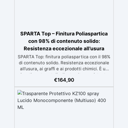
SPARTA Top – Finitura Poliaspartica
con 98% di contenuto solido:
Resistenza eccezionale all’usura
SPARTA Top: finitura poliaspartica con il 98%
di contenuto solido. Resistenza eccezionale
all’usura, ai graffi e ai prodotti chimici. È un
rivestimento autolivellante ultra-resistente,
€
164,90
con un contenuto solido del 98%, che offre
una durabilità eccezionale contro graffi,
agenti atmosferici e ingiallimento.
Caratteristiche del prodotto Alto contenuto
solido: 98% per una resistenza massima e
una finitura durevole. Autolivellante:
applicazione facile senza segni per un
risultato professionale. Resistenza ai graffi: