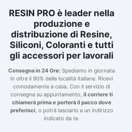
secondo le raccomandazioni del produttore.
Contient des isocyanates. Peut provoquer
RESIN PRO è leader nella
une réaction allergique. La lecture de la fiche
produzione e
de données de sécurité est obligatoire avant
utilisation. À partir du 24 août 2023, une
distribuzione di Resine,
formation appropriée est obligatoire avant
toute utilisation industrielle ou
Siliconi, Coloranti e tutti
professionnelle.
gli accessori per lavorali
Consegna in 24 Ore:
Spediamo in giornata
in oltre il 90% delle località italiane. Ricevi
comodamente a casa. Con il servizio di
consegna su appuntamento,
il corriere ti
chiamerà prima e porterà il pacco dove
preferisci
, o potrà lasciarlo a un indirizzo
indicato da te.