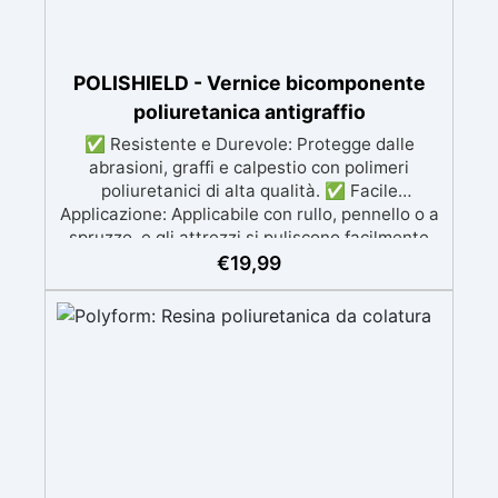
POLISHIELD - Vernice bicomponente
poliuretanica antigraffio
✅ Resistente e Durevole: Protegge dalle
abrasioni, graffi e calpestio con polimeri
poliuretanici di alta qualità. ✅ Facile
Applicazione: Applicabile con rullo, pennello o a
spruzzo, e gli attrezzi si puliscono facilmente
con diluente INCLUSO nel Kit ✅ Versatile:
€
19,99
Disponibile in finiture lucido e satinato,
compatibile con superfici in resina, legno,
cemento e acrilico. ✅ Semplice Manutenzione:
Superficie lavabile con sapone, riduce
l'assorbimento di sporco e batteri e facile da
ripristinare. ✅ Economica: Resa di 100-120
ml/m²; una confezione da 0.5L copre circa 4 m²
con una mano.