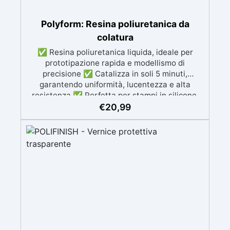
Polyform: Resina poliuretanica da
colatura
✅ Resina poliuretanica liquida, ideale per
prototipazione rapida e modellismo di
precisione ✅ Catalizza in soli 5 minuti,
garantendo uniformità, lucentezza e alta
resistenza ✅ Perfetta per stampi in silicone,
colate, modellismo e prototipazione rapida ✅
€
20,99
Alta durezza, ideale per progetti dettagliati e
duraturi ✅ Colore Beige ma colorabile a
piacere sia da liquida che da solida