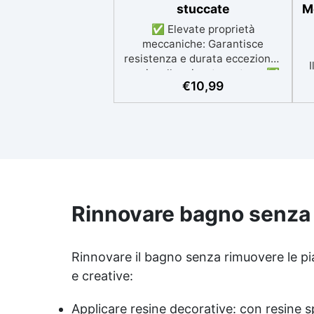
stuccate
M
✅ Elevate proprietà
meccaniche: Garantisce
resistenza e durata eccezionali
I
per incollaggi e stuccature. ✅
€
10,99
Ottima adesione: Perfetto per
marmi, graniti, pietre naturali e
artificiali. ✅ Resistente alle
a
intemperie: Inalterabile alle
condizioni atmosferiche e
resistente agli UV. ✅
Applicazioni verticali: Ideale per
applicazioni verticali, senza
su
rischio di colature. ✅ Facile da
Rinnovare bagno
senza t
usare: Miscelazione semplice
m
con rapporto 100:50 per risultati
p
ottimali.
Rinnovare il bagno senza rimuovere le pias
c
e creative:
Applicare resine decorative: con resine sp