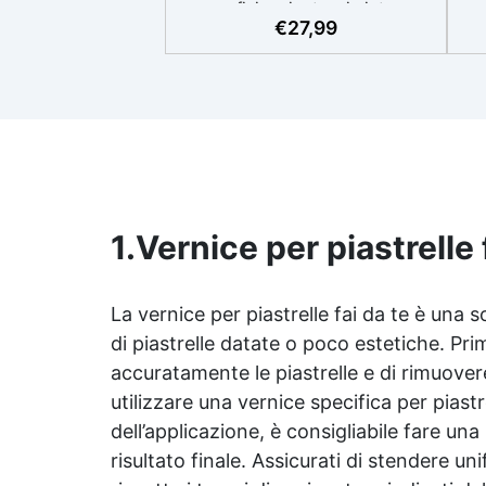
superfici resinate, sia interne
P
€
27,99
che esterne. ✅ Resistente e
g
durevole: Offre resistenza agli
vin
agenti atmosferici, raggi UV,
a 
umidità, abrasione e detergenti
d
aggressivi. ✅ Finitura satinata
D
ed estetica elegante: Disponibile
app
in colori RAL e NCS su richiesta,
ep
con una finitura traspirante e
s
resistente. ✅ Facile
mob
applicazione e manutenzione:
1.
Vernice per piastrelle 
Monocomponente, si applica
Man
facilmente e garantisce una
pulizia semplice e duratura. ✅
La
vernice per piastrelle
fai da te è una s
es
Certificato per sicurezza:
di piastrelle datate o poco estetiche. Prima
Conforme alle normative HACCP
sg
accuratamente le piastrelle e di rimuover
e marcatura CE secondo EN
e
1504-2, ideale anche per
utilizzare una vernice specifica per piastr
le
ambienti con alimenti.
dell’applicazione, è consigliabile fare una
risultato finale. Assicurati di stendere u