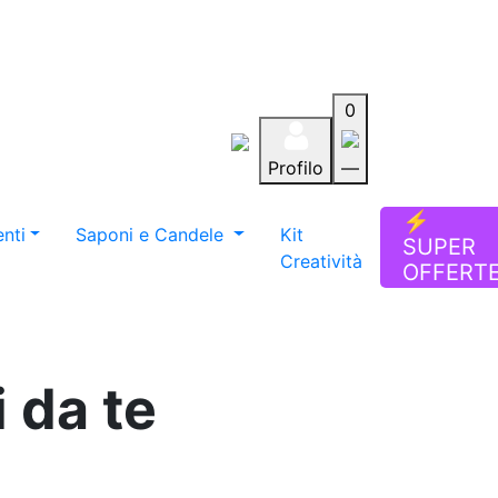
0
Profilo
—
Aiuto
Preferiti
Blog
⚡
nti
Saponi e Candele
Kit
SUPER
Creatività
OFFERT
i da te