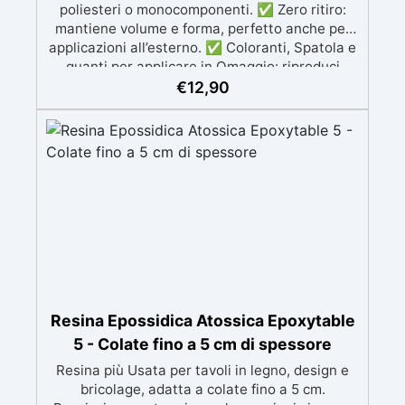
poliesteri o monocomponenti. ✅ Zero ritiro:
mantiene volume e forma, perfetto anche per
applicazioni all’esterno. ✅ Coloranti, Spatola e
guanti per applicare in Omaggio: riproduci
qualsiasi tonalità del legno, con il kit di
€
12,90
applicazione omaggio. ✅ Compatibile con
vernici e finiture: non lascia aloni né difetti
visivi. ✅ Facile da carteggiare e rifinire:
risultati professionali in pochi passaggi.
Resina Epossidica Atossica Epoxytable
5 - Colate fino a 5 cm di spessore
Resina più Usata per tavoli in legno, design e
bricolage, adatta a colate fino a 5 cm.