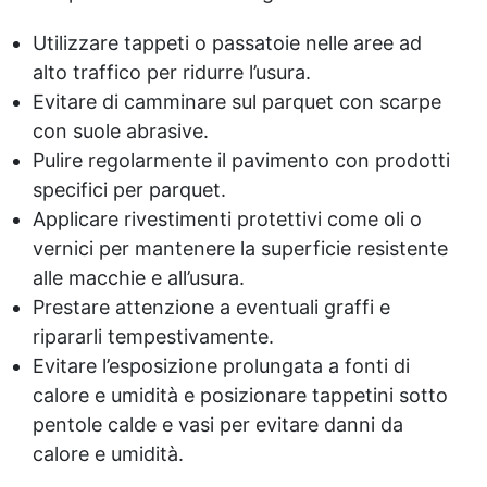
Resina Coloranti per Saponi DIY Resina
Coloranti per Resine Epoxy Coloranti Resine
Utilizzare tappeti o passatoie nelle aree ad
Monocomponenti Acquista Coloranti per
alto traffico per ridurre l’usura.
Resine Monocomponenti Resine colori See
Evitare di camminare sul parquet con scarpe
all articles →
con suole abrasive.
Pulire regolarmente il pavimento con prodotti
specifici per parquet.
Applicare rivestimenti protettivi come oli o
vernici per mantenere la superficie resistente
alle macchie e all’usura.
Prestare attenzione a eventuali graffi e
ripararli tempestivamente.
Evitare l’esposizione prolungata a fonti di
calore e umidità e posizionare tappetini sotto
pentole calde e vasi per evitare danni da
calore e umidità.