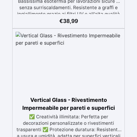
Bassissima esotermia per lavorazioni sicure e
senza surriscaldamenti. Resistente a graffi e
ingiallimento grazie ai filtri UV e all'alta qualità
meccanica. Bassa viscosità per eliminare bolle
€
38,99
d'aria e ottenere finiture lisce. Sicura, atossica,
BPA/VOC free e certificata per il contatto
prolungato con la pelle.
Vertical Glass - Rivestimento
Impermeabile per pareti e superfici
✅ Creatività illimitata: Perfetta per
decorazioni personalizzate o rivestimenti
trasparenti ✅ Protezione duratura: Resistente
a usura e umidità, adatta per superfici verticali