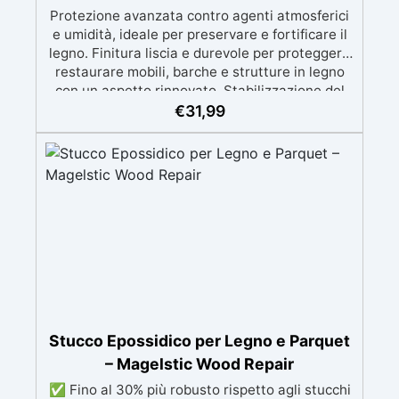
Protezione avanzata contro agenti atmosferici
e umidità, ideale per preservare e fortificare il
legno. Finitura liscia e durevole per proteggere
restaurare mobili, barche e strutture in legno
con un aspetto rinnovato. Stabilizzazione del
legno senza bolle d’aria, perfetta per riprisitini e
€
31,99
riparazioni durevoli nel tempo. Elevata
resistenza chimica e meccanica, facilmente
colorabile per progetti creativi e robusti. Adatta
a diverse superfici, incluse vetroresina e
metallo, semplice da usare (rapporto 2 a 1).
Stucco Epossidico per Legno e Parquet
– Magelstic Wood Repair
✅ Fino al 30% più robusto rispetto agli stucchi