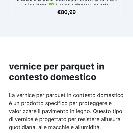
e inclinate. ✅ Lucida e ripara: Una sola
applicazione per una superficie brillante, liscia
€
80,99
e protetta dalle infiltrazioni ✅ Colorazione
personalizzabile: Compatibile con coloranti e
polveri metalliche per effetti cromatici unici. ✅
Facile da applicare: Priva di solventi e inodore,
con 1 kg ricopre circa 1 m2 (1 mm di spessore)
La confezione contiene: Vertical Glass A 2 kg +
1.4 kg Vertical Glass B
vernice per parquet in
contesto domestico
La vernice per parquet in contesto domestico
è un prodotto specifico per proteggere e
valorizzare il pavimento in legno. Questo tipo
di vernice è progettato per resistere all’usura
quotidiana, alle macchie e all’umidità,