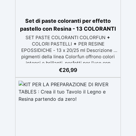
Set di paste coloranti per effetto
pastello con Resina - 13 COLORANTI
SET PASTE COLORANTI COLORFUN ✦
COLORI PASTELLI ✦ PER RESINE
EPOSSIDICHE - 13 x 20/25 ml Descrizione I
pigmenti della linea Colorfun offrono colori
intensi e brillanti, perfetti per l'uso con
resina epossidica trasparente. La loro
€
26,99
elevata coprenza consente di ottenere
tonalità piene e vivaci con poche gocce.
Grazie alla loro alta concentrazione,
garantiscono un risultato coprente senza
sprechi di prodotto. Sono ideali per colorare i
diversi prodotti della gamma RESIN PRO,
assicurando risultati sorprendenti su una
varietà di superfici e applicazioni. Colori
Disponibili: Arancione Bianco Nero Blu
Marrone Rosso Ossido Giallo Ossido