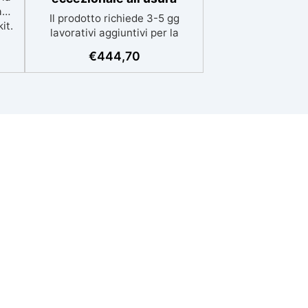
a
Il prodotto richiede 3-5 gg
it.
lavorativi aggiuntivi per la
consegna Kit competo, con
 a
€
444,70
Video istruzioni: kit include
VA
primer universale (per
fa
piasterelle, cemento,
microcemento) resina
ova
rivestimento antigraffio, pronto
all'uso! Massima resistenza
 ✅
all'usura: il sistema poliaspartico
al
SPARTA offre una protezione
ile
eccezionale contro graffi, agenti
e e
chimici e carichi pesanti, ideale
per ambienti ad alto traffico.​
Applicazione rapida e semplice:
eta
la formulazione ad asciugatura
i,
veloce consente di completare
l'intero processo in un solo
tiva
giorno, anche per utenti non
professionisti.​ Finitura estetica
personalizzabile: inclusi