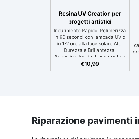
Resina UV Creation per
progetti artistici
Indurimento Rapido: Polimerizza
in 90 secondi con lampada UV o
in 1-2 ore alla luce solare Alta
ca
Durezza e Brillantezza:
or
Superficie lucida, trasparente e
resistente Facilità di Utilizzo:
€
10,99
d
Nessun catalizzatore richiesto,
UV
applicala e indurisce subito
Versatilità: Ideale per gioielli,
s
accessori e decorazioni
1
personalizzate Nuova Formula:
(
Non lascia superfici
b
appiccicose, risultato pulito e
bo
sicuro
Riparazione pavimenti 