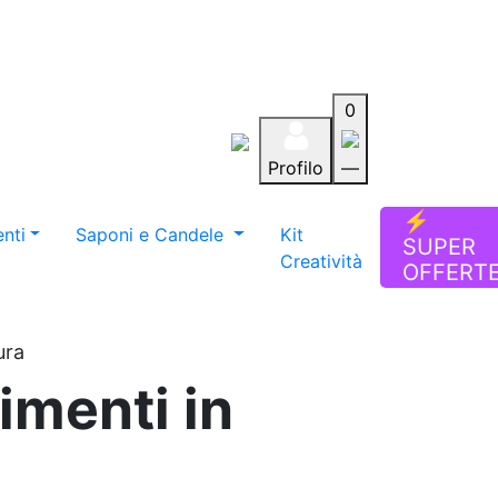
0
Profilo
—
Aiuto
Preferiti
Blog
⚡
nti
Saponi e Candele
Kit
SUPER
Creatività
OFFERT
ura
imenti in