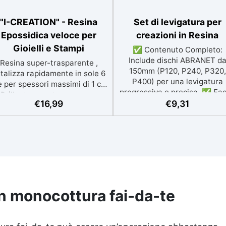
"I-CREATION" - Resina
Set di levigatura per
Epossidica veloce per
creazioni in Resina
Gioielli e Stampi
✅ Contenuto Completo:
Include dischi ABRANET d
Resina super-trasparente ,
150mm (P120, P240, P320,
talizza rapidamente in sole 6
P400) per una levigatura
e per spessori massimi di 1 cm
progressiva e precisa. ✅ Fac
Brillantezza e trasparenza
da Usare: Inizia con la gran
€
16,99
€
9,31
urature, con protezione anti-
bassa (P120) per rimuover
 contro l’ingiallimento Sicura,
imperfezioni e passa
certificata BPA Free, senza
progressivamente a grane p
olventi e inodore, prodotta al
fini per una finitura omogene
00% in Italia Facile da usare
✅ Tecnologia Avanzata: I dis
rapporto 2:1) e lavorare, con
retati favoriscono l'aspirazi
assa viscosità per ridurre le
della polvere, garantendo u
lle Ideale per gioielli, piccole
ambiente di lavoro pulito e 
colate, decorazioni e
in monocottura fai-da-te
finitura perfetta. ✅ Finitur
prototipazione rapida.
Luminosa: Dopo l'uso dei disc
puoi lucidare con Gelcoat 