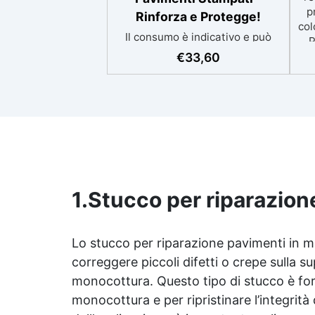
p
Rinforza e Protegge!
col
Il consumo è indicativo e può
P
variare in base al grado di
pr
€
33,60
assorbimento della
si
superficie.Più la superficie è
assorbente, maggiore sarà la
quantità di prodotto
ap
necessaria.Per un risultato
i
ottimale, consigliamo di
acquistare una quantità
sup
sufficiente per l’applicazione di
almeno due mani. ✅ Resina
1.
Stucco per riparazion
metacrilica monocomponente
per consolidare e proteggere
rag
pavimenti in cemento e
Lo stucco per riparazione pavimenti in m
calcestruzzo ✅ Penetrazione
Pe
profonda grazie alla bassa
correggere piccoli difetti o crepe sulla su
viscosità, aumentando
10
monocottura. Questo tipo di stucco è for
resistenza meccanica e chimica
monocottura e per ripristinare l’integrità
✅ Finitura lucida che ravviva il