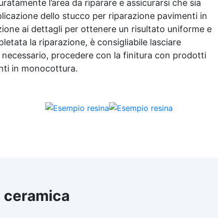
uratamente l’area da riparare e assicurarsi che sia
autolivellante, resistente a
raggi UV, duraturo e con fini
plicazione dello stucco per riparazione pavimenti in
lucida o satinata. ✅
one ai dettagli per ottenere un risultato uniforme e
Personalizzabile: Disponibile
tata la riparazione, è consigliabile lasciare
kit per metrature da 2m² 
necessario, procedere con la finitura con prodotti
100m², con una vasta gamma
pigmenti selezionabili.
nti in monocottura.
n ceramica