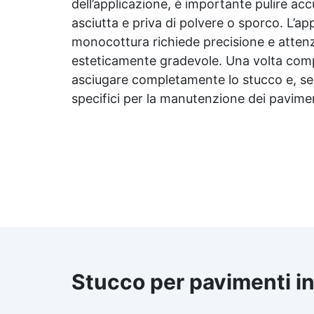
colore, protegge dall'umidità,
dell’applicazione, è importante pulire acc
raggi UV e rende la superficie
asciutta e priva di polvere o sporco. L’ap
antipolvere ✅ Facile
monocottura richiede precisione e attenzi
applicazione con rullo,
esteticamente gradevole. Una volta comple
asciugatura in meno di 12 ore
per una protezione rapida e
asciugare completamente lo stucco e, se 
duratura ✅ Ideale per garage,
specifici per la manutenzione dei pavime
cortili, magazzini e piazzali,
resistente a temperature
estreme e agenti chimici
Stucco per pavimenti i