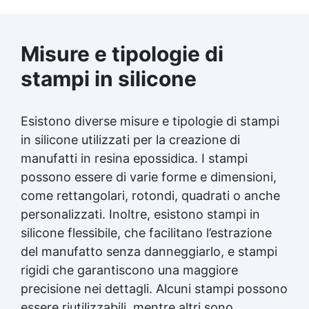
modelli dettagliati Gomma siliconica per oggetti
complessi Gomma siliconica per modelli
complessi Gomma siliconica per dettagli precisi
Misure e tipologie di
Gomma siliconica per dettagli artistici Gomma
siliconica per modelli artistici Gomma siliconica
stampi in silicone
per modelli durevoli Gomma siliconica per calchi
dettagliati Gomma siliconica per dettagli
complessi Gomma siliconica per modellini
Esistono diverse misure e tipologie di stampi
dettagliati Gomma siliconica dettagliata
in silicone utilizzati per la creazione di
Gomma siliconica per modelli precisi Gomma
siliconica per calchi precisi Gomma siliconica
manufatti in resina epossidica. I stampi
per oggetti artistici Gomma siliconica per
possono essere di varie forme e dimensioni,
dettagli Gomma siliconica per calchi artistici
come rettangolari, rotondi, quadrati o anche
Gomma siliconica per oggetti durevoli Gomma
personalizzati. Inoltre, esistono stampi in
siliconica per modelli Gomma siliconica ad alta
precisione Gomma siliconica per dettagli
silicone flessibile, che facilitano l’estrazione
durevoli Gomma siliconica per modellini Gomma
del manufatto senza danneggiarlo, e stampi
siliconica per modelli resistenti See all articles
rigidi che garantiscono una maggiore
→ Silicone e tempi di asciugatura 15 articles ▸
Formine al silicone Calco silicone Silicone
precisione nei dettagli. Alcuni stampi possono
bicomponente Silicone per calchi Olio di
essere riutilizzabili, mentre altri sono