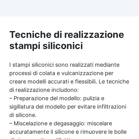
ideale per ambienti che richiedono la
massima resistenza - superiore alle resine
epossidiche e vernici classiche. ✅ Finitura
versatile e personalizzabile: Disponibile in
qualsiasi colore, con finitura lucida o
Tecniche di realizzazione
satinata. Coprente in una singola passata.
stampi siliconici
✅ Universale: Perfetta per pavimentazioni ,
parcheggi esterni, magazzini e , oltre a
rivestimenti su acciaio opportunamente
preparato. ✅ Conformità e sicurezza:
I stampi siliconici sono realizzati mediante
Conforme al Regolamento Europeo EU no.
processi di colata e vulcanizzazione per
305/2011 - Regolamento Europeo EU no.
creare modelli accurati e flessibili. Le tecniche
574/2014 - Marcatura CE secondo EN 1504-2
e relativa Dichiarazione di Prestazione (DoP)
di realizzazione includono:
✅ Facile da Usare, miscela i 2 componenti
– Preparazione del modello: pulizia e
(2 : 1) comodamente predosati
sigillatura del modello per evitare infiltrazioni
di silicone.
– Miscelazione e degasaggio: miscelare
accuratamente il silicone e rimuovere le bolle