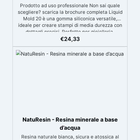
Prodotto ad uso professionale Non sai quale
scegliere? scarica la brochure completa Liquid
Mold 20 è una gomma siliconica versatile,
ideale per creare stampi di media durezza con
dettagli precisi. Perfetto per gioielleria,
sculture, oggetti artistici, prototipi, saponi,
€
24,33
cosmetici solidi, candele decorative e progetti
artigianali con dettagli complessi. Compatibile
con: resina epossidica, gesso, cera, poliuretano,
cemento e materiali compositi. ✔️ EQUILIBRIO
TRA FLESSIBILITÀ E STABILITÀ Durezza Shore
A 20±2, offre la giusta elasticità per facilitare la
rimozione dei pezzi dallo stampo senza
comprometterne la forma. ✔️ PROFESSIONALE
E DETTAGLIATO Parte A: viscosità di 26000
mPa.s, perfetta per modelli molto dettagliati.
✔️ UTILIZZI CONSIGLIATI Ideale per gioielleria,
sculture, oggetti artistici e prototipazione. ✔️
NatuResin - Resina minerale a base
TEMPI TECNICI Tempo di lavoro (WT): 60-80
d’acqua
minuti. Tempo di indurimento: 24 ore. Modalità
Resina naturale bianca, sicura e atossica al
d’uso per tutta la linea Liquid Mold