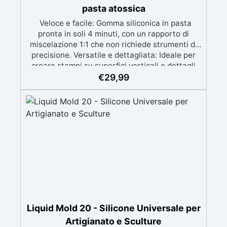
pasta atossica
Veloce e facile: Gomma siliconica in pasta
pronta in soli 4 minuti, con un rapporto di
miscelazione 1:1 che non richiede strumenti di
precisione. Versatile e dettagliata: Ideale per
creare stampi su superfici verticali e dettagli
intricati, compatibile con resine, gesso, cera,
€
29,99
metalli a bassa fusione, sapone e cemento.
Atossica e sicura: Formulazione inodore,
atossica e facile da maneggiare senza guanti o
mascherina. Alta resistenza e durabilità:
Consente oltre 50 tirature, con durezza Shore A
di 24 e minimo ritiro lineare (<0,1%). Pratica e
pulita: Antiaderente, non necessita di agenti
distaccanti né di pulizia degli strumenti dopo
l’uso.
Liquid Mold 20 - Silicone Universale per
Artigianato e Sculture