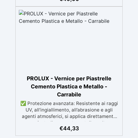
inizia a creare fantastici giocattoli con i tuoi
agli sbalzi termici da -20°C a +80°C. ✅
bambini. Con questo set, ogni momento di
Applicazione semplice a rullo, pennello o
creatività diventa un'avventura divertente e
spruzzo airless. ✅ Durata pluriennale:
sicura! Documenti di Sicurezza: Test di
protezione elastica, anti-UV e resistente nel
analisi Fascicolo tecnico Dichiarazione CE
tempo.
PROLUX - Vernice per Piastrelle
Cemento Plastica e Metallo -
Carrabile
✅ Protezione avanzata: Resistente ai raggi
UV, all’ingiallimento, all’abrasione e agli
agenti atmosferici, si applica direttamente
su piastrelle cemento metallo o altre
€
44,33
superfici. ✅ Adatta per ambienti umidi od
alto passaggio : Formulazione Poliuretanica,