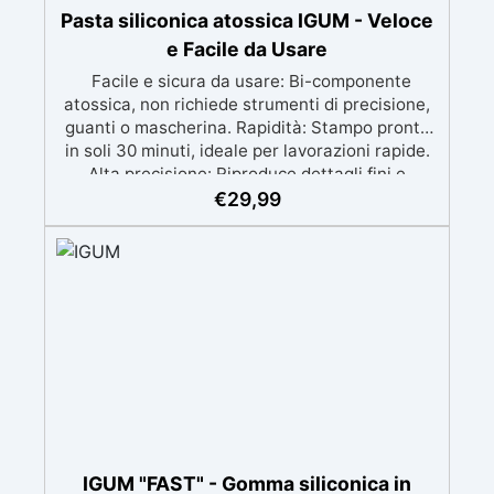
Pasta siliconica atossica IGUM - Veloce
e Facile da Usare
Facile e sicura da usare: Bi-componente
atossica, non richiede strumenti di precisione,
guanti o mascherina. Rapidità: Stampo pronto
in soli 30 minuti, ideale per lavorazioni rapide.
Alta precisione: Riproduce dettagli fini e
complessi con un risultato professionale.
€
29,99
Versatile: Compatibile con resina, gesso, cera,
metallo a basso punto di fusione, sapone e
cemento. Resistente e durevole: Consente oltre
50 tirature con materiali diversi, mantenendo
una durezza di 38 Shore A.
IGUM "FAST" - Gomma siliconica in