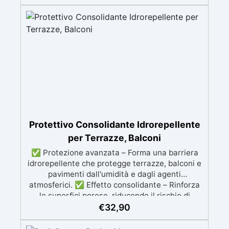
Applicazioni verticali: Ideale per applicazioni
verticali, senza rischio di colature. ✅ Facile da
usare: Miscelazione semplice con rapporto
100:50 per risultati ottimali.
Protettivo Consolidante Idrorepellente
per Terrazze, Balconi
✅ Protezione avanzata – Forma una barriera
idrorepellente che protegge terrazze, balconi e
pavimenti dall'umidità e dagli agenti
atmosferici. ✅ Effetto consolidante – Rinforza
le superfici porose, riducendo il rischio di
deterioramento e aumentando la durata nel
€
32,90
tempo. ✅ Versatile e multi-superficie – Adatto
per cotto, pietra, gres porcellanato, clinker,