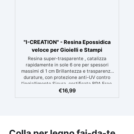
"I-CREATION" - Resina Epossidica
veloce per Gioielli e Stampi
Resina super-trasparente , catalizza
rapidamente in sole 6 ore per spessori
massimi di 1 cm Brillantezza e trasparenza
durature, con protezione anti-UV contro
l’ingiallimento Sicura, certificata BPA Free,
senza solventi e inodore, prodotta al 100% in
€
16,99
Italia Facile da usare (rapporto 2:1) e
lavorare, con bassa viscosità per ridurre le
bolle Ideale per gioielli, piccole colate,
decorazioni e prototipazione rapida.
Colla per legno fai-da-te