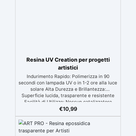
desiderato; puoi anche creare sfumature
uniche combinando diversi colori. ✅
Compatibile con Resine Epossidiche:
Formulata per un uso ottimale con resine
epossidiche e acriliche, garantendo una
miscela omogenea. ✅ Non Compatibile con
Resine Poliuretaniche: Assicurati di
utilizzarla solo con resine epossidiche o
acriliche, non adatta per resine
Resina UV Creation per progetti
poliuretaniche Resin Pro.
artistici
Indurimento Rapido: Polimerizza in 90
secondi con lampada UV o in 1-2 ore alla luce
solare Alta Durezza e Brillantezza:
Superficie lucida, trasparente e resistente
Facilità di Utilizzo: Nessun catalizzatore
richiesto, applicala e indurisce subito
€
10,99
Versatilità: Ideale per gioielli, accessori e
decorazioni personalizzate Nuova Formula:
Non lascia superfici appiccicose, risultato
pulito e sicuro