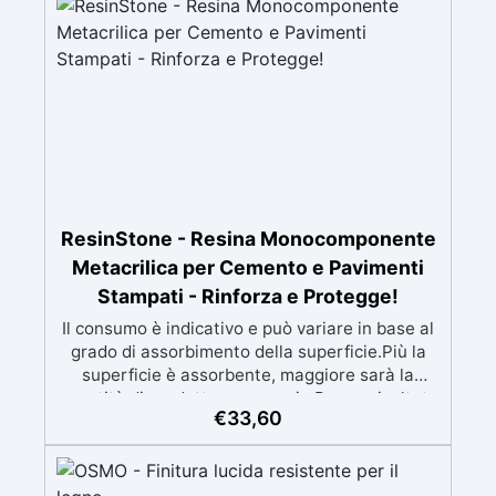
cemento, porfido e altre superfici porose. ✅
Applicazione semplice – Penetra in profondità
senza alterare l'aspetto originale del materiale,
garantendo un trattamento efficace e duratura
🔹 Resa : Supporti poco assorbenti: fino a 30
m²/L Supporti assorbenti: 10–15 m²/L Intervallo
tra le mani: 24 ore Se il tuo terrazzo ha delle
fughe rotte, dei buchi o dei fori, acquista il
mastice epossidico bicomponente “Magelestic”
per consolidarle e renderle impermeabili.
ResinStone - Resina Monocomponente
Metacrilica per Cemento e Pavimenti
Stampati - Rinforza e Protegge!
Il consumo è indicativo e può variare in base al
grado di assorbimento della superficie.Più la
superficie è assorbente, maggiore sarà la
quantità di prodotto necessaria.Per un risultato
€
33,60
ottimale, consigliamo di acquistare una
quantità sufficiente per l’applicazione di almeno
due mani. ✅ Resina metacrilica
monocomponente per consolidare e proteggere