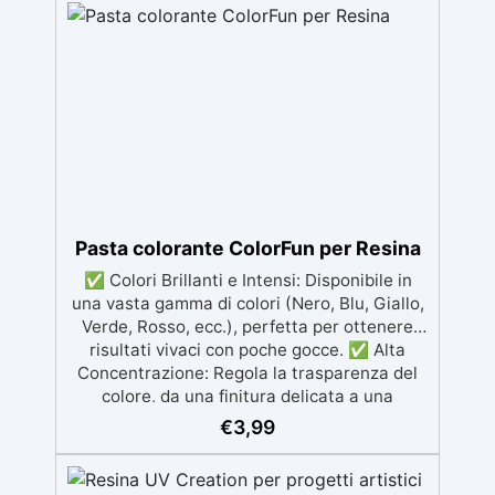
Pasta colorante ColorFun per Resina
✅ Colori Brillanti e Intensi: Disponibile in
una vasta gamma di colori (Nero, Blu, Giallo,
Verde, Rosso, ecc.), perfetta per ottenere
risultati vivaci con poche gocce. ✅ Alta
Concentrazione: Regola la trasparenza del
colore, da una finitura delicata a una
copertura intensa, variando la
€
3,99
concentrazione dal 0,01% al 5%. ✅ Facile da
Usare: Aggiungi al componente A della
resina e mescola fino a ottenere il colore