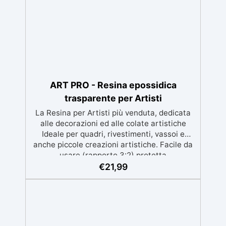
ART PRO - Resina epossidica
trasparente per Artisti
La Resina per Artisti più venduta, dedicata
alle decorazioni ed alle colate artistiche
Ideale per quadri, rivestimenti, vassoi e
anche piccole creazioni artistiche. Facile da
usare (rapporto 3:2) protetta
dall’ingiallimento grazie agli speciali filtri UV
€
21,99
Formula densa : non cola via, mantenendo i
design precisi e puliti. Indurisce in 12-24h
garantendo una superficie lucida e brillante