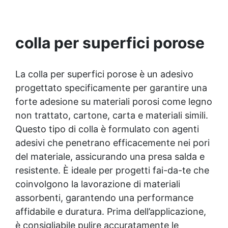
sola applicazione copre fino a 24 m² per litro,
riducendo la necessità di ritocchi frequenti. ✅
Durata e Manutenzione: Asciuga in 8-10 ore,
con resistenza massima raggiunta dopo 2-3
colla per superfici porose
settimane. Per il ripristino basta una sola mano
di prodotto.
La colla per superfici porose è un adesivo
progettato specificamente per garantire una
forte adesione su materiali porosi come legno
non trattato, cartone, carta e materiali simili.
Questo tipo di colla è formulato con agenti
adesivi che penetrano efficacemente nei pori
del materiale, assicurando una presa salda e
resistente. È ideale per progetti fai-da-te che
coinvolgono la lavorazione di materiali
assorbenti, garantendo una performance
affidabile e duratura. Prima dell’applicazione,
è consigliabile pulire accuratamente le