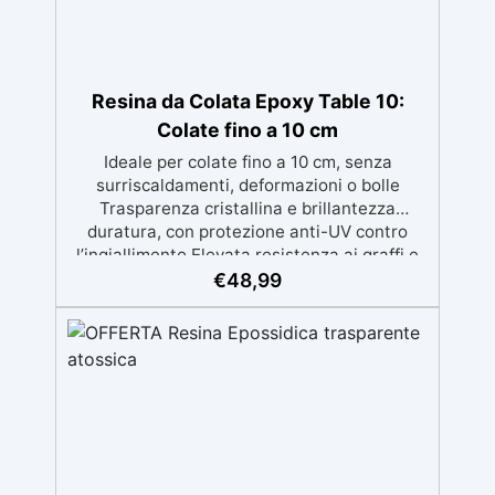
Resina da Colata Epoxy Table 10:
Colate fino a 10 cm
Ideale per colate fino a 10 cm, senza
surriscaldamenti, deformazioni o bolle
Trasparenza cristallina e brillantezza
duratura, con protezione anti-UV contro
l’ingiallimento Elevata resistenza ai graffi e
bassa esotermia per risultati professionali
€
48,99
senza compromessi Facile da applicare,
grazie alla bassa viscosità e al lungo tempo
di lavorazione evita le micro-bolle Perfetta
per grandi tavoli, opere artistiche importanti
e progetti di grandi spessori con qualità
eccellente