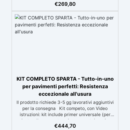
applicare: Video Guida completa inclusa, 3
€
269,80
semplici passaggi, dalla preparazione della
superficie alla finitura protettiva antigraffio. ✅
Risultati professionali: Sistema autolivellante,
resistente ai raggi UV, duraturo e con finitura
lucida o satinata. ✅ Personalizzabile:
Disponibile in kit per metrature da 2m² a 100m²,
con una vasta gamma di pigmenti selezionabili.
KIT COMPLETO SPARTA - Tutto-in-uno
per pavimenti perfetti: Resistenza
eccezionale all'usura
Il prodotto richiede 3-5 gg lavorativi aggiuntivi
per la consegna Kit competo, con Video
istruzioni: kit include primer universale (per
piasterelle, cemento, microcemento) resina
€
444,70
rivestimento antigraffio, pronto all'uso!