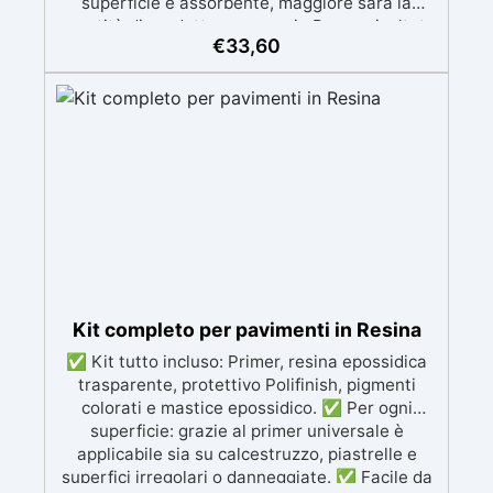
superficie è assorbente, maggiore sarà la
quantità di prodotto necessaria.Per un risultato
€
33,60
ottimale, consigliamo di acquistare una
quantità sufficiente per l’applicazione di almeno
due mani. ✅ Resina metacrilica
monocomponente per consolidare e proteggere
pavimenti in cemento e calcestruzzo ✅
Penetrazione profonda grazie alla bassa
viscosità, aumentando resistenza meccanica e
chimica ✅ Finitura lucida che ravviva il colore,
protegge dall'umidità, raggi UV e rende la
superficie antipolvere ✅ Facile applicazione
con rullo, asciugatura in meno di 12 ore per una
protezione rapida e duratura ✅ Ideale per
garage, cortili, magazzini e piazzali, resistente
Kit completo per pavimenti in Resina
a temperature estreme e agenti chimici
✅ Kit tutto incluso: Primer, resina epossidica
trasparente, protettivo Polifinish, pigmenti
colorati e mastice epossidico. ✅ Per ogni
superficie: grazie al primer universale è
applicabile sia su calcestruzzo, piastrelle e
superfici irregolari o danneggiate. ✅ Facile da