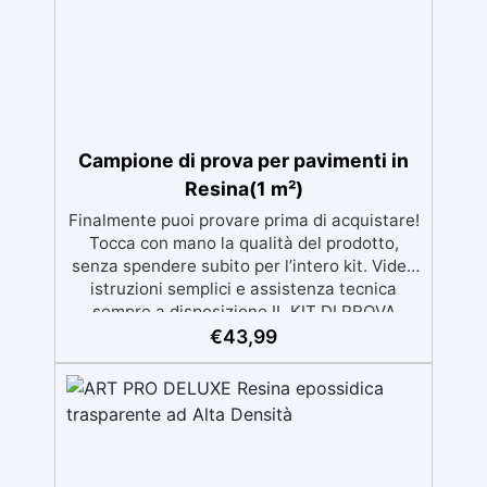
Campione di prova per pavimenti in
Resina(1 m²)
Finalmente puoi provare prima di acquistare!
Tocca con mano la qualità del prodotto,
senza spendere subito per l’intero kit. Video
istruzioni semplici e assistenza tecnica
sempre a disposizione IL KIT DI PROVA
RICOPRE 1m² la descrizione fa riferimento al
€
43,99
prodotto completo, nel campione di prova
non è presente il mastice epossidico ed il
protettivo ✅ Per ogni superficie: grazie al
primer universale è applicabile sia su
calcestruzzo, piastrelle e superfici irregolari
o danneggiate. ✅ Facile da applicare: Video