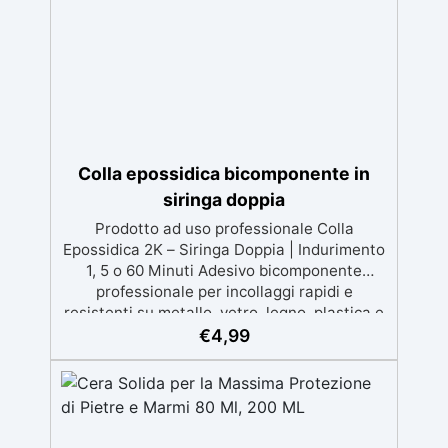
per risultati ottimali.
Colla epossidica bicomponente in
siringa doppia
Prodotto ad uso professionale Colla
Epossidica 2K – Siringa Doppia | Indurimento
1, 5 o 60 Minuti Adesivo bicomponente
professionale per incollaggi rapidi e
resistenti su metallo, vetro, legno, plastica e
ceramica. Disponibile in versione rapida (5
€
4,99
min) o standard (60 min) o ultra rapida(1
min). Applicazioni pratiche Perfetta per
riparazioni domestiche, modellismo,
artigianato, falegnameria e piccoli lavori
tecnici. La colla epossidica 2K ResinPro