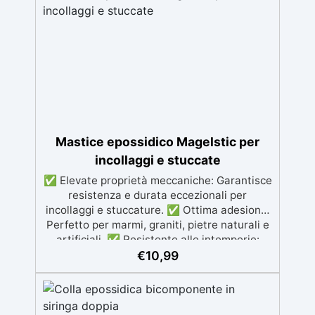
Mastice epossidico Magelstic per
incollaggi e stuccate
✅ Elevate proprietà meccaniche: Garantisce
resistenza e durata eccezionali per
incollaggi e stuccature. ✅ Ottima adesione:
Perfetto per marmi, graniti, pietre naturali e
artificiali. ✅ Resistente alle intemperie:
Inalterabile alle condizioni atmosferiche e
€
10,99
resistente agli UV. ✅ Applicazioni verticali:
Ideale per applicazioni verticali, senza
rischio di colature. ✅ Facile da usare:
Miscelazione semplice con rapporto 100:50