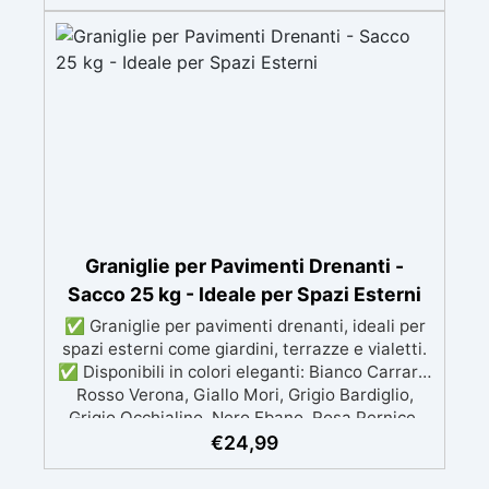
creare sfumature personalizzate. ✅ Ideale per
Progetti Artistici: Perfetto per opere d'arte,
decorazioni d'interni e creazioni artigianali. ✅
Trasforma le Tue Creazioni: Aggiungi un tocco
di classe e raffinatezza ai tuoi progetti
artigianali.
Graniglie per Pavimenti Drenanti -
Sacco 25 kg - Ideale per Spazi Esterni
✅ Graniglie per pavimenti drenanti, ideali per
spazi esterni come giardini, terrazze e vialetti.
✅ Disponibili in colori eleganti: Bianco Carrara,
Rosso Verona, Giallo Mori, Grigio Bardiglio,
Grigio Occhialino, Nero Ebano, Rosa Pernice,
Beige Botticino ✅ Facili da applicare: al
€
24,99
naturale oppure mescolate con leganti in resina
per ghiaino stabilizzato ✅ Economiche e