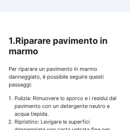
resistenti, garantiscono durata e un sistema di
drenaggio efficiente. ✅ Sacchi da 25kg,
consigliate per coprire circa 1 m2
1.
Riparare pavimento in
marmo
Per riparare un pavimento in marmo
danneggiato, è possibile seguire questi
passaggi:
Pulizia: Rimuovere lo sporco e i residui dal
pavimento con un detergente neutro e
acqua tiepida.
Ripristino: Levigare le superfici
danneggiate con carta vetrata fine per