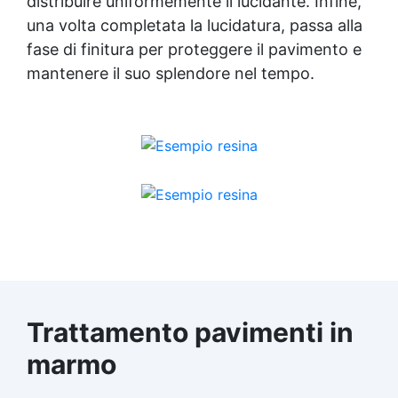
distribuire uniformemente il lucidante. Infine,
Cariche per Epossidici Cariche Epossidiche
una volta completata la lucidatura, passa alla
Adesivo bicomponente epossidico Colla
bicomponente epossidica Pavimento
fase di finitura per proteggere il pavimento e
epossidico Acquista Glitter Epossidico
mantenere il suo splendore nel tempo.
Applicazioni di Epossidici Colle epossidiche
Mastice epossidico Adesivo epossidico
bicomponente Malta epossidica Colla
bicomponente Pavimento epossidico pro e
contro Epossidica Colla epossidica plastica
See all articles →
Trattamento pavimenti in
marmo