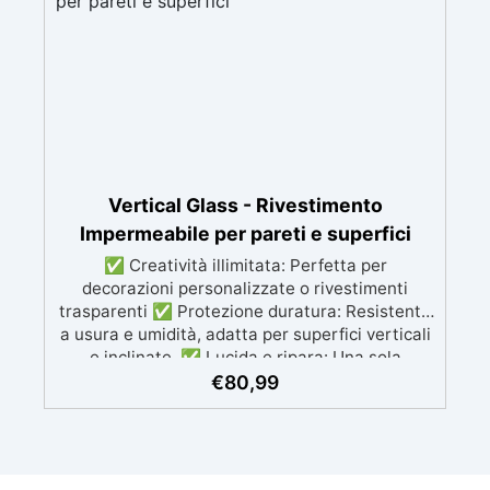
resistente ai raggi UV, duraturo e con finitura
lucida o satinata. ✅ Personalizzabile:
Disponibile in kit per metrature da 2m² a 100m²,
con una vasta gamma di pigmenti selezionabili.
Vertical Glass - Rivestimento
Impermeabile per pareti e superfici
✅ Creatività illimitata: Perfetta per
decorazioni personalizzate o rivestimenti
trasparenti ✅ Protezione duratura: Resistente
a usura e umidità, adatta per superfici verticali
e inclinate. ✅ Lucida e ripara: Una sola
applicazione per una superficie brillante, liscia
€
80,99
e protetta dalle infiltrazioni ✅ Colorazione
personalizzabile: Compatibile con coloranti e
polveri metalliche per effetti cromatici unici. ✅
Facile da applicare: Priva di solventi e inodore,