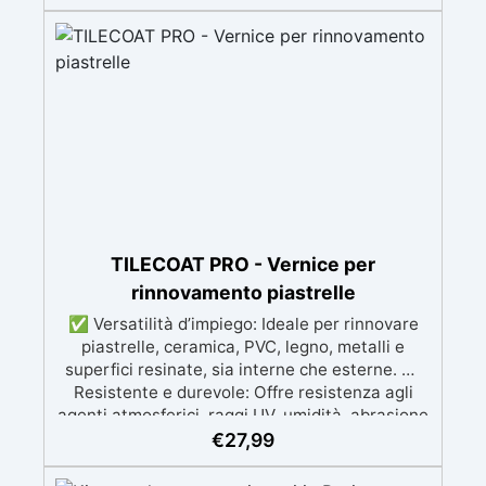
quantità sufficiente per l’applicazione di almeno
due mani. ✅ Resina metacrilica
monocomponente per consolidare e proteggere
pavimenti in cemento e calcestruzzo ✅
Penetrazione profonda grazie alla bassa
viscosità, aumentando resistenza meccanica e
chimica ✅ Finitura lucida che ravviva il colore,
protegge dall'umidità, raggi UV e rende la
superficie antipolvere ✅ Facile applicazione
con rullo, asciugatura in meno di 12 ore per una
protezione rapida e duratura ✅ Ideale per
garage, cortili, magazzini e piazzali, resistente
TILECOAT PRO - Vernice per
a temperature estreme e agenti chimici
rinnovamento piastrelle
✅ Versatilità d’impiego: Ideale per rinnovare
piastrelle, ceramica, PVC, legno, metalli e
superfici resinate, sia interne che esterne. ✅
Resistente e durevole: Offre resistenza agli
agenti atmosferici, raggi UV, umidità, abrasione
e detergenti aggressivi. ✅ Finitura satinata ed
€
27,99
estetica elegante: Disponibile in colori RAL e
NCS su richiesta, con una finitura traspirante e