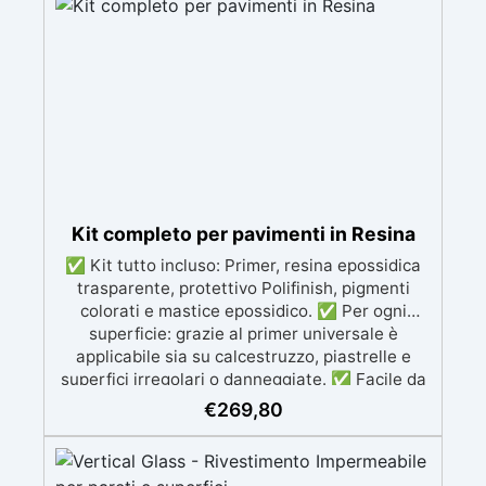
resistente. ✅ Facile applicazione e
manutenzione: Monocomponente, si applica
facilmente e garantisce una pulizia semplice e
duratura. ✅ Certificato per sicurezza:
Conforme alle normative HACCP e marcatura
CE secondo EN 1504-2, ideale anche per
ambienti con alimenti.
Kit completo per pavimenti in Resina
✅ Kit tutto incluso: Primer, resina epossidica
trasparente, protettivo Polifinish, pigmenti
colorati e mastice epossidico. ✅ Per ogni
superficie: grazie al primer universale è
applicabile sia su calcestruzzo, piastrelle e
superfici irregolari o danneggiate. ✅ Facile da
applicare: Video Guida completa inclusa, 3
€
269,80
semplici passaggi, dalla preparazione della
superficie alla finitura protettiva antigraffio. ✅
Risultati professionali: Sistema autolivellante,