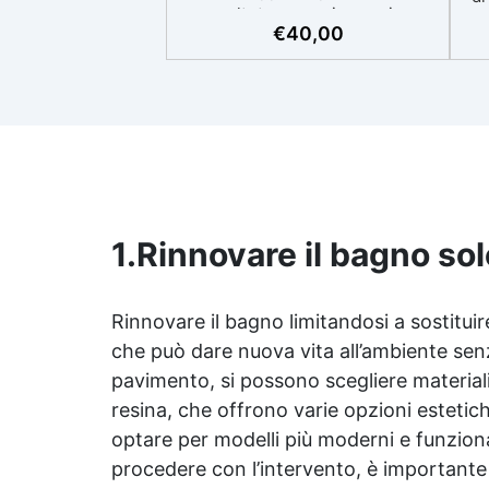
smaltata, ceramica, resine
ne
€
40,00
acriliche, acciaio smaltato) Alto
potere coprente: copertura
car
minima garantita al 98% Finitura
perfetta Risultato uniforme,
effetto simil ceramica Lavabile
Aspetto satinato
gr
sp
1.
Rinnovare il bagno sol
lav
✅ 
ad
ve
Rinnovare il bagno limitandosi a sostituire
ba
che può dare nuova vita all’ambiente senza
Re
pavimento, si possono scegliere materiali
resina, che offrono varie opzioni estetiche 
a
optare per modelli più moderni e funziona
procedere con l’intervento, è importante 