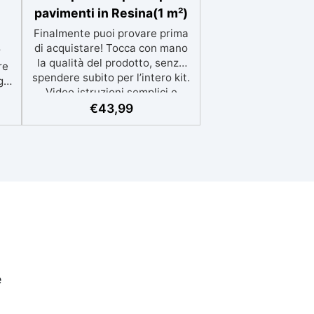
pavimenti in Resina(1 m²)
Finalmente puoi provare prima
di acquistare! Tocca con mano
r
la qualità del prodotto, senza
re
spendere subito per l’intero kit.
gn
Video istruzioni semplici e
a
assistenza tecnica sempre a
€
43,99
tti
disposizione IL KIT DI PROVA
RICOPRE 1m² la descrizione fa
riferimento al prodotto
te,
completo, nel campione di prova
 ✅
non è presente il mastice
 da
epossidico ed il protettivo ✅
Per ogni superficie: grazie al
. ✅
primer universale è applicabile
er
sia su calcestruzzo, piastrelle e
superfici irregolari o
danneggiate. ✅ Facile da
e
applicare: Video Guida completa
inclusa, 3 semplici passaggi,
dalla preparazione della