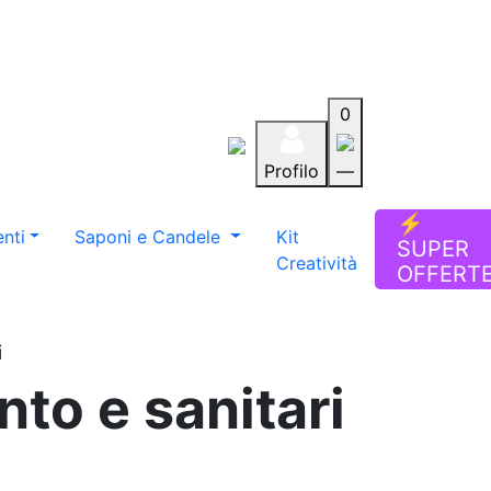
0
Profilo
—
Aiuto
Preferiti
Blog
⚡
nti
Saponi e Candele
Kit
SUPER
Creatività
OFFERT
i
to e sanitari