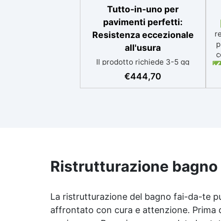
Tutto-in-uno per
pavimenti perfetti:
r
Resistenza eccezionale
p
all'usura
c
Il prodotto richiede 3-5 gg
✅ 
lavorativi aggiuntivi per la
p
€
444,70
consegna Kit competo, con
si
Video istruzioni: kit include
primer universale (per
piasterelle, cemento,
ap
microcemento) resina
i
rivestimento antigraffio, pronto
all'uso! Massima resistenza
all'usura: il sistema
Ristrutturazione bagno 
poliaspartico SPARTA offre una
Ri
protezione eccezionale contro
graffi, agenti chimici e carichi
ra
La ristrutturazione del bagno fai-da-te 
pesanti, ideale per ambienti ad
alto traffico.​ Applicazione
affrontato con cura e attenzione. Prima 
Pe
rapida e semplice: la