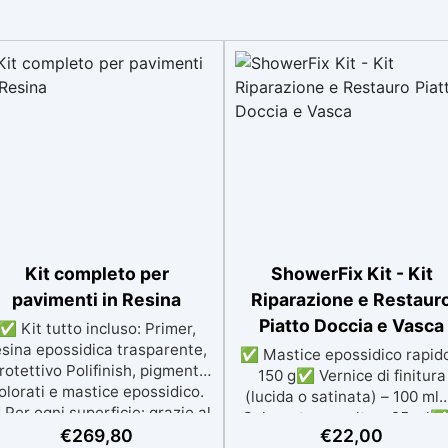
Kit completo per
ShowerFix Kit - Kit
pavimenti in Resina
Riparazione e Restaur
Piatto Doccia e Vasca
✅ Kit tutto incluso: Primer,
esina epossidica trasparente,
✅ Mastice epossidico rapid
rotettivo Polifinish, pigmenti
150 g✅ Vernice di finitura
olorati e mastice epossidico.
(lucida o satinata) – 100 m
Per ogni superficie: grazie al
Colorante a scelta – 25 ml✅
rimer universale è applicabile
€
269,80
€
22,00
paia di guanti protettivi✅ 