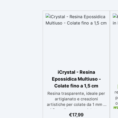
iCrystal - Resina
Epossidica Multiuso -
Colate fino a 1,5 cm
r
Resina trasparente, ideale per
p
artigianato e creazioni
c
artistiche per colate da 1 mm a
✅ 
1,5 cm di spessore. Adatta a
p
€
17,99
Tutti grazie al facile rapporto di