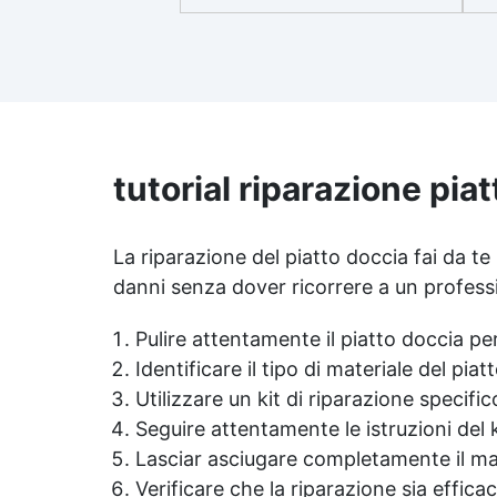
si
miscelazione 2:1, garantisce un
risultato senza imperfezioni
Bassa viscosità per colate
ap
senza bolle, compatibile con
i
legno, silicone, vetro, metallo e
altri materiali. Certificata post-
catalisi atossica e sicura per il
contatto con la pelle, Bpa Free
tutorial riparazione piat
Ri
e senza Solventi (Voc Free)
Superficie lucida, autolivellante
ra
e con filtri UV anti-ingiallimento
La riparazione del piatto doccia fai da te
per una finitura durevole e
danni senza dover ricorrere a un profes
Pe
brillante.
10
Pulire attentamente il piatto doccia pe
Identificare il tipo di materiale del pia
Utilizzare un kit di riparazione specific
Seguire attentamente le istruzioni del
Lasciar asciugare completamente il mat
Verificare che la riparazione sia effica