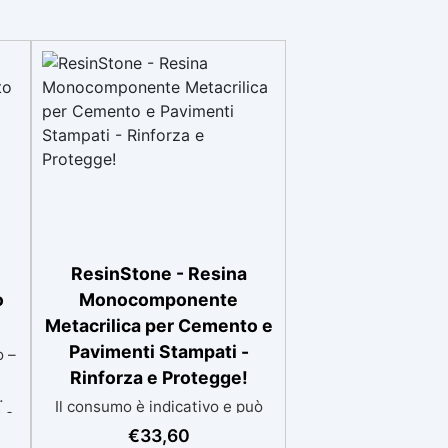
ResinStone - Resina
o
Monocomponente
Metacrilica per Cemento e
Pavimenti Stampati -
o –
Rinforza e Protegge!
l✅
Il consumo è indicativo e può
 2
variare in base al grado di
€
33,60
1