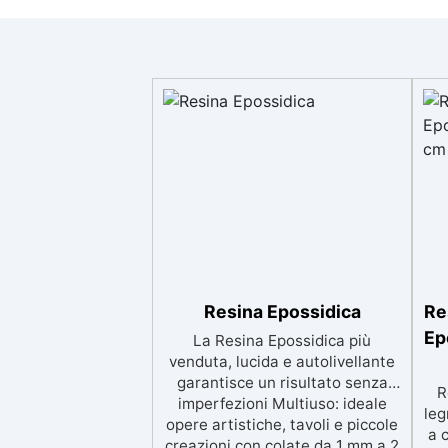
Resina Epossidica
Re
Ep
La Resina Epossidica più
venduta, lucida e autolivellante
garantisce un risultato senza
R
imperfezioni Multiuso: ideale
leg
opere artistiche, tavoli e piccole
a 
creazioni con colate da 1 mm a 2