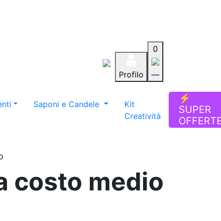
0
Profilo
—
Aiuto
Preferiti
Blog
⚡
nti
Saponi e Candele
Kit
SUPER
Creatività
OFFERT
o
a costo medio