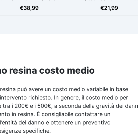
termia per lavorazioni sicure
artistiche Ideale per quadri
€
38,99
€
21,99
e senza surriscaldamenti.
rivestimenti, vassoi e anch
Resistente a graffi e
piccole creazioni artistiche
iallimento grazie ai filtri UV e
Facile da usare (rapporto 3
'alta qualità meccanica. Bassa
protetta dall’ingiallimento gr
iscosità per eliminare bolle
agli speciali filtri UV Formu
aria e ottenere finiture lisce.
densa : non cola via,
ura, atossica, BPA/VOC free e
mantenendo i design precisi
certificata per il contatto
puliti. Indurisce in 12-24h
prolungato con la pelle.
garantendo una superficie lu
e brillante
no resina costo medio
 resina può avere un costo medio variabile in base
i intervento richiesto. In genere, il costo medio per
e tra i 200€ e i 500€, a seconda della gravità dei dann
mento in resina. È consigliabile contattare un
 l’entità del danno e ottenere un preventivo
 esigenze specifiche.