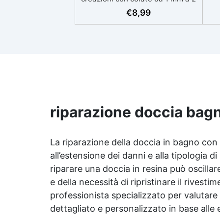
eso
cm Resistente ai graffi e ai raggi
€
8,99
UV, garantendo opere durature,
vibranti e senza ingiallimenti nel
ing
tempo Bassa viscosità e formula
all
anti-bolle per risultati
v
impeccabili, perfetti per colate di
d'
stampi e inglobamenti
Sic
Certificata Atossica post catalisi
per contatto con la pelle, BPA
free e VoC Free
riparazione doccia bag
La riparazione della doccia in bagno con
all’estensione dei danni e alla tipologia d
riparare una doccia in resina può oscillar
e della necessità di ripristinare il rivesti
professionista specializzato per valutare
dettagliato e personalizzato in base alle