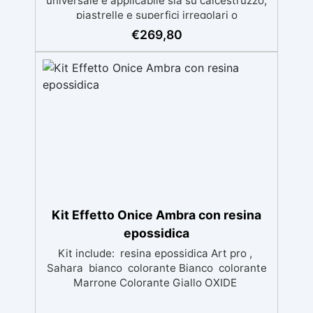
universale è applicabile sia su calcestruzzo,
piastrelle e superfici irregolari o
danneggiate. ✅ Facile da applicare: Video
€
269,80
Guida completa inclusa, 3 semplici passaggi,
dalla preparazione della superficie alla
finitura protettiva antigraffio. ✅ Risultati
professionali: Sistema autolivellante,
resistente ai raggi UV, duraturo e con finitura
lucida o satinata. ✅ Personalizzabile:
Disponibile in kit per metrature da 2m² a
100m², con una vasta gamma di pigmenti
selezionabili.
Kit Effetto Onice Ambra con resina
epossidica
Kit include: resina epossidica Art pro ,
Sahara bianco colorante Bianco colorante
Marrone Colorante Giallo OXIDE