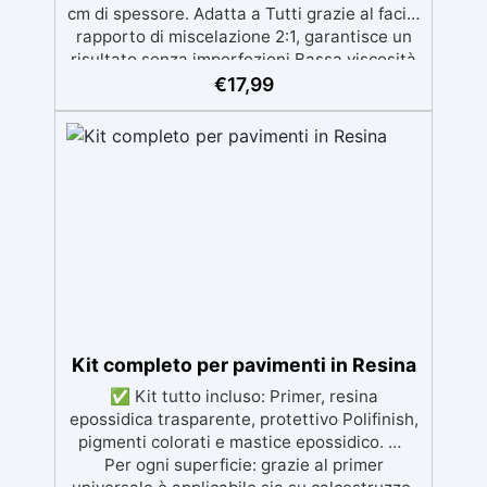
cm di spessore. Adatta a Tutti grazie al facile
rapporto di miscelazione 2:1, garantisce un
risultato senza imperfezioni Bassa viscosità
per colate senza bolle, compatibile con
€
17,99
legno, silicone, vetro, metallo e altri
materiali. Certificata post-catalisi atossica e
sicura per il contatto con la pelle, Bpa Free e
senza Solventi (Voc Free) Superficie lucida,
autolivellante e con filtri UV anti-
ingiallimento per una finitura durevole e
brillante.
Kit completo per pavimenti in Resina
✅ Kit tutto incluso: Primer, resina
epossidica trasparente, protettivo Polifinish,
pigmenti colorati e mastice epossidico. ✅
Per ogni superficie: grazie al primer