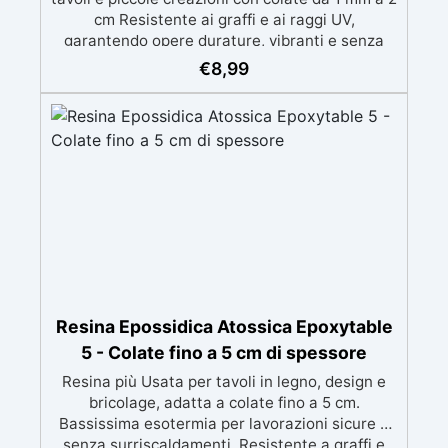
cm Resistente ai graffi e ai raggi UV,
garantendo opere durature, vibranti e senza
ingiallimenti nel tempo Bassa viscosità e
€
8,99
formula anti-bolle per risultati impeccabili,
perfetti per colate di stampi e inglobamenti
Certificata Atossica post catalisi per contatto
con la pelle, BPA free e VoC Free
Resina Epossidica Atossica Epoxytable
5 - Colate fino a 5 cm di spessore
Resina più Usata per tavoli in legno, design e
bricolage, adatta a colate fino a 5 cm.
Bassissima esotermia per lavorazioni sicure e
senza surriscaldamenti. Resistente a graffi e