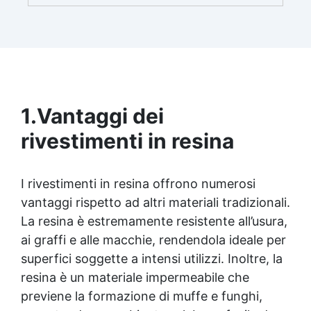
brillante e uniforme in ogni condizione.
Facilissima da usare: rapporto di miscelazione
intuitivo basta mescolare i 2 componenti in
parti uguali Versatile e creativa: adatta per
colate, rivestimenti e colorabile a piacere.
Resistente : lucentezza duratura e alta
resistenza a graffi e umidità.
1.
Vantaggi dei
rivestimenti in resina
I rivestimenti in resina offrono numerosi
vantaggi rispetto ad altri materiali tradizionali.
La resina è estremamente resistente all’usura,
ai graffi e alle macchie, rendendola ideale per
superfici soggette a intensi utilizzi. Inoltre, la
resina è un materiale impermeabile che
previene la formazione di muffe e funghi,