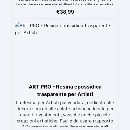
ingiallimento grazie ai filtri UV e all'alta qualità
meccanica. Bassa viscosità per eliminare bolle
€
38,99
d'aria e ottenere finiture lisce. Sicura, atossica,
BPA/VOC free e certificata per il contatto
prolungato con la pelle.
ART PRO - Resina epossidica
trasparente per Artisti
La Resina per Artisti più venduta, dedicata alle
decorazioni ed alle colate artistiche Ideale per
quadri, rivestimenti, vassoi e anche piccole
creazioni artistiche. Facile da usare (rapporto
3:2) protetta dall’ingiallimento grazie agli