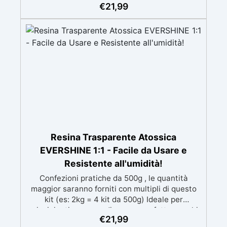
speciali filtri UV Formula densa : non cola via,
€
21,99
mantenendo i design precisi e puliti. Indurisce
in 12-24h garantendo una superficie lucida e
brillante
Resina Trasparente Atossica
EVERSHINE 1:1 - Facile da Usare e
Resistente all'umidità!
Confezioni pratiche da 500g , le quantità
maggior saranno forniti con multipli di questo
kit (es: 2kg = 4 kit da 500g) Ideale per
principianti: a prova di errore, perfetta per chi
€
21,99
inizia. Sempre lucida: garantisce una finitura