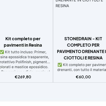
Kit completo per
STONEDRAIN - KIT
pavimenti in Resina
COMPLETO PER
PAVIMENTO DRENANTE 
✅ Kit tutto incluso: Primer,
esina epossidica trasparente,
CIOTTOLI E RESINA
rotettivo Polifinish, pigmenti
✅ Kit completo per pavimen
olorati e mastice epossidico.
drenanti, con tutto il materia
Per ogni superficie: grazie al
necessario (graniglia e lega
€
269,80
€
60,00
rimer universale è applicabile
inclusi) sia pedonale che
a su calcestruzzo, piastrelle e
carrabile. ✅ Facile da
superfici irregolari o
applicare: istruzioni dettagli
danneggiate. ✅ Facile da
per risultati impeccabili, sen
plicare: Video Guida completa
bisogno di esperienza, con
nclusa, 3 semplici passaggi,
assistenza video/telefonic