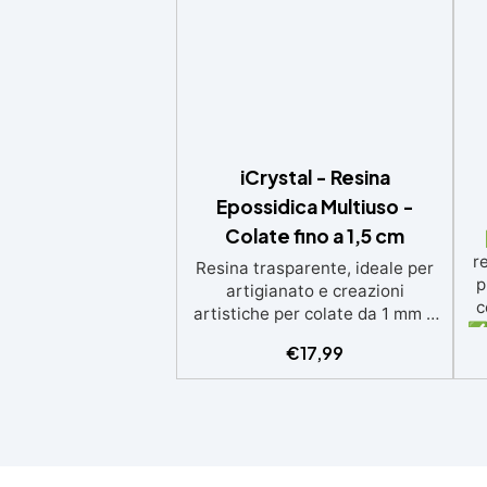
iCrystal - Resina
Epossidica Multiuso -
Colate fino a 1,5 cm
r
Resina trasparente, ideale per
p
artigianato e creazioni
c
artistiche per colate da 1 mm a
✅ 
1,5 cm di spessore. Adatta a
€
17,99
p
Tutti grazie al facile rapporto di
si
miscelazione 2:1, garantisce un
risultato senza imperfezioni
Bassa viscosità per colate
ap
senza bolle, compatibile con
i
legno, silicone, vetro, metallo e