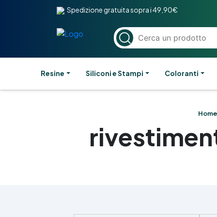
Spedizione gratuita sopra i 49,90€
Resine
Siliconi e Stampi
Coloranti
Hom
rivestiment