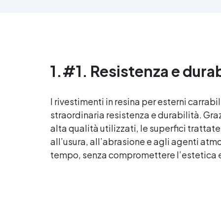
all
anti-bolle per risultati
v
impeccabili, perfetti per colate di
d'
stampi e inglobamenti
Sic
Certificata Atossica post catalisi
per contatto con la pelle, BPA
free e VoC Free
1.
#1. Resistenza e durab
I rivestimenti in
resina per esterni
carrabil
straordinaria resistenza e durabilità. Gra
alta qualità utilizzati, le superfici tratt
all’usura, all’abrasione e agli agenti atm
tempo, senza compromettere l’estetica e 