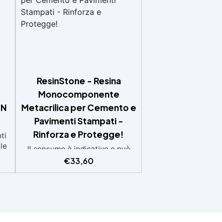
ResinStone - Resina
Monocomponente
IN
Metacrilica per Cemento e
Pavimenti Stampati -
Rinforza e Protegge!
ti
le
Il consumo è indicativo e può
nte
variare in base al grado di
€
33,60
assorbimento della
superficie.Più la superficie è
ate
assorbente, maggiore sarà la
za
quantità di prodotto
necessaria.Per un risultato
a
ottimale, consigliamo di