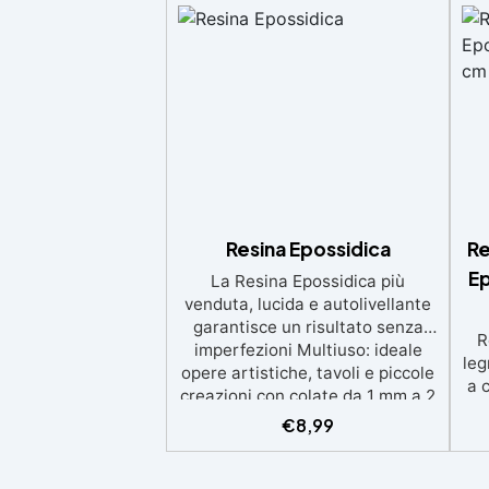
Resina Epossidica
Re
Ep
La Resina Epossidica più
venduta, lucida e autolivellante
garantisce un risultato senza
R
imperfezioni Multiuso: ideale
leg
opere artistiche, tavoli e piccole
a 
creazioni con colate da 1 mm a 2
eso
cm Resistente ai graffi e ai raggi
€
8,99
UV, garantendo opere durature,
vibranti e senza ingiallimenti nel
ing
tempo Bassa viscosità e formula