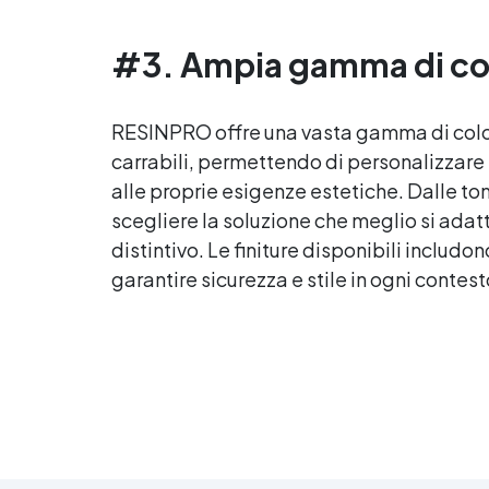
altri materiali. Certificata post-
catalisi atossica e sicura per il
#3. Ampia gamma di colo
contatto con la pelle, Bpa Free
Ri
e senza Solventi (Voc Free)
Superficie lucida, autolivellante
ra
e con filtri UV anti-ingiallimento
RESINPRO offre una vasta gamma di colori 
per una finitura durevole e
carrabili, permettendo di personalizzare e
Pe
brillante.
alle proprie esigenze estetiche. Dalle ton
10
scegliere la soluzione che meglio si adat
distintivo. Le finiture disponibili includo
garantire sicurezza e stile in ogni contes