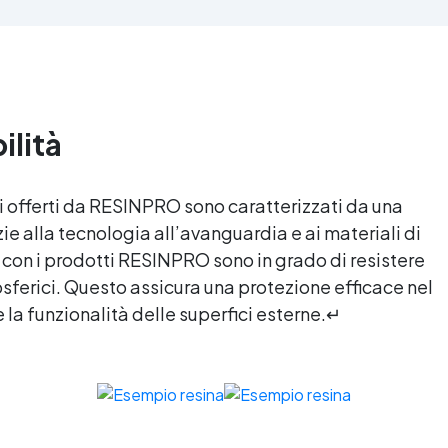
'alta qualità meccanica. Bassa
protetta dall’ingiallimento gr
iscosità per eliminare bolle
agli speciali filtri UV Formu
aria e ottenere finiture lisce.
densa : non cola via,
ura, atossica, BPA/VOC free e
mantenendo i design precisi
certificata per il contatto
puliti. Indurisce in 12-24h
prolungato con la pelle.
garantendo una superficie lu
ilità
e brillante
i offerti da RESINPRO sono caratterizzati da una
zie alla tecnologia all’avanguardia e ai materiali di
ate con i prodotti RESINPRO sono in grado di resistere
osferici. Questo assicura una protezione efficace nel
la funzionalità delle superfici esterne.↵