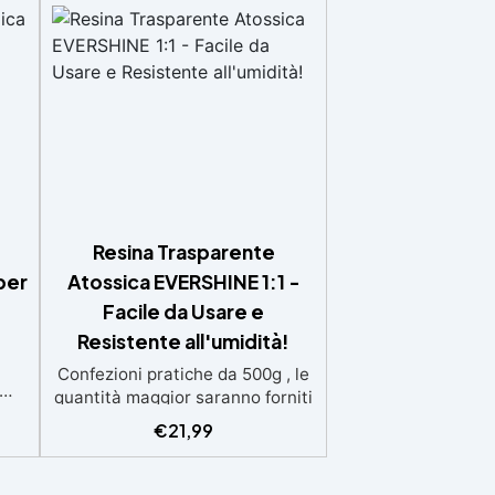
Resina Trasparente
per
Atossica EVERSHINE 1:1 -
Facile da Usare e
Resistente all'umidità!
Confezioni pratiche da 500g , le
quantità maggior saranno forniti
,
con multipli di questo kit (es: 2kg
€
21,99
e
= 4 kit da 500g) Ideale per
.
principianti: a prova di errore,
:2)
perfetta per chi inizia. Sempre