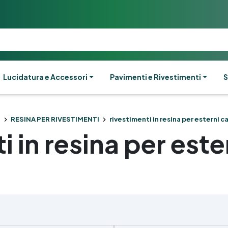
Lucidatura e Accessori
Pavimenti e Rivestimenti
S
e
RESINA PER RIVESTIMENTI
rivestimenti in resina per esterni ca
i in resina per ester