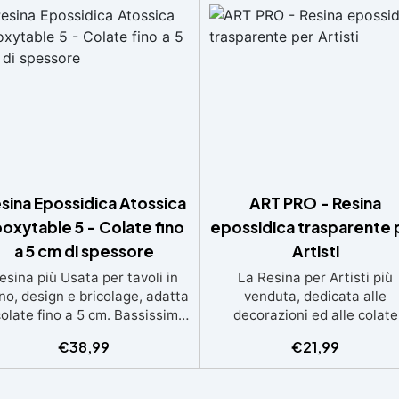
sina Epossidica Atossica
ART PRO - Resina
oxytable 5 - Colate fino
epossidica trasparente 
a 5 cm di spessore
Artisti
esina più Usata per tavoli in
La Resina per Artisti più
no, design e bricolage, adatta
venduta, dedicata alle
colate fino a 5 cm. Bassissima
decorazioni ed alle colate
termia per lavorazioni sicure
artistiche Ideale per quadri
€
38,99
€
21,99
e senza surriscaldamenti.
rivestimenti, vassoi e anch
Resistente a graffi e
piccole creazioni artistiche
iallimento grazie ai filtri UV e
Facile da usare (rapporto 3