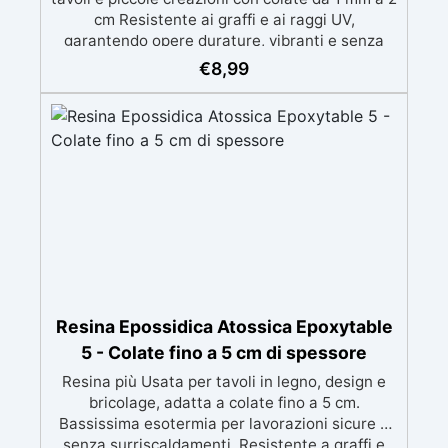
cm Resistente ai graffi e ai raggi UV,
garantendo opere durature, vibranti e senza
ingiallimenti nel tempo Bassa viscosità e
€
8,99
formula anti-bolle per risultati impeccabili,
perfetti per colate di stampi e inglobamenti
Certificata Atossica post catalisi per contatto
con la pelle, BPA free e VoC Free
Resina Epossidica Atossica Epoxytable
5 - Colate fino a 5 cm di spessore
Resina più Usata per tavoli in legno, design e
bricolage, adatta a colate fino a 5 cm.
Bassissima esotermia per lavorazioni sicure e
senza surriscaldamenti. Resistente a graffi e