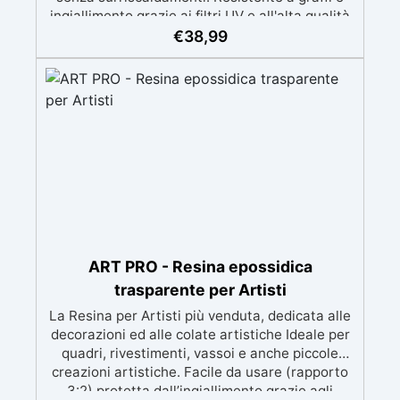
ingiallimento grazie ai filtri UV e all'alta qualità
meccanica. Bassa viscosità per eliminare bolle
€
38,99
d'aria e ottenere finiture lisce. Sicura, atossica,
BPA/VOC free e certificata per il contatto
prolungato con la pelle.
ART PRO - Resina epossidica
trasparente per Artisti
La Resina per Artisti più venduta, dedicata alle
decorazioni ed alle colate artistiche Ideale per
quadri, rivestimenti, vassoi e anche piccole
creazioni artistiche. Facile da usare (rapporto
3:2) protetta dall’ingiallimento grazie agli