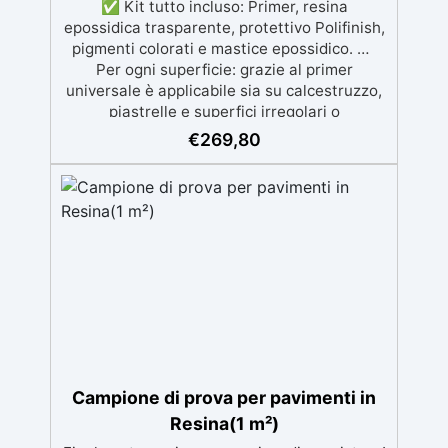
✅ Kit tutto incluso: Primer, resina
epossidica trasparente, protettivo Polifinish,
pigmenti colorati e mastice epossidico. ✅
Per ogni superficie: grazie al primer
universale è applicabile sia su calcestruzzo,
piastrelle e superfici irregolari o
danneggiate. ✅ Facile da applicare: Video
€
269,80
Guida completa inclusa, 3 semplici passaggi,
dalla preparazione della superficie alla
finitura protettiva antigraffio. ✅ Risultati
professionali: Sistema autolivellante,
resistente ai raggi UV, duraturo e con finitura
lucida o satinata. ✅ Personalizzabile:
Disponibile in kit per metrature da 2m² a
100m², con una vasta gamma di pigmenti
selezionabili.
Campione di prova per pavimenti in
Resina(1 m²)