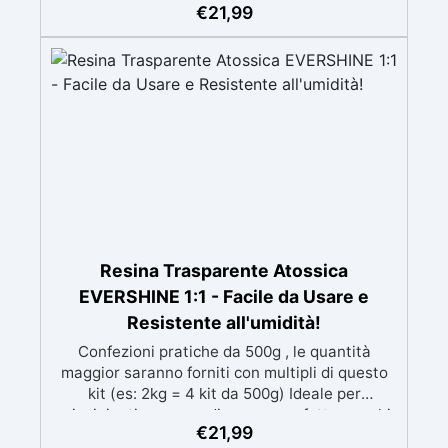
speciali filtri UV Formula densa : non cola via,
€
21,99
mantenendo i design precisi e puliti. Indurisce
in 12-24h garantendo una superficie lucida e
brillante
Resina Trasparente Atossica
EVERSHINE 1:1 - Facile da Usare e
Resistente all'umidità!
Confezioni pratiche da 500g , le quantità
maggior saranno forniti con multipli di questo
kit (es: 2kg = 4 kit da 500g) Ideale per
principianti: a prova di errore, perfetta per chi
€
21,99
inizia. Sempre lucida: garantisce una finitura