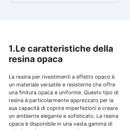
brillante e uniforme in ogni condizione.
Facilissima da usare: rapporto di miscelazione
intuitivo basta mescolare i 2 componenti in
parti uguali Versatile e creativa: adatta per
colate, rivestimenti e colorabile a piacere.
Resistente : lucentezza duratura e alta
resistenza a graffi e umidità.
1.
Le caratteristiche della
resina opaca
La resina per rivestimenti a effetto opaco è
un materiale versatile e resistente che offre
una finitura opaca e uniforme. Questo tipo di
resina è particolarmente apprezzato per la
sua capacità di coprire imperfezioni e creare
un ambiente elegante e sofisticato. La resina
opaca è disponibile in una vasta gamma di