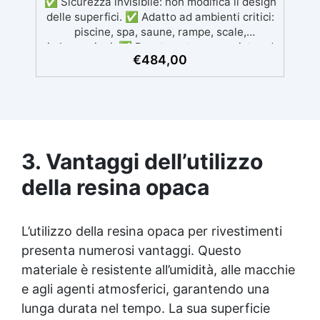
✅ Sicurezza invisibile: non modifica il design
delle superfici. ✅ Adatto ad ambienti critici:
piscine, spa, saune, rampe, scale,
imbarcazioni. ✅ Durata estrema: resiste ad
€
484,00
abrasione, cloro, acqua salata e agenti
atmosferici. Con una vita media di oltre 10
anni. ✅ Facile applicazione: sistema a 3
componenti pronto all’uso, rispara nche
piccole crepe e difetti ✅ Soluzione
professionale e certificata con Dichiarazione
di Prestazione (DoP).
3. Vantaggi dell’utilizzo
della resina opaca
L’utilizzo della resina opaca per rivestimenti
presenta numerosi vantaggi. Questo
materiale è resistente all’umidità, alle macchie
e agli agenti atmosferici, garantendo una
lunga durata nel tempo. La sua superficie