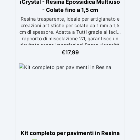
iCrystal - Resina Epossidica Multiuso
- Colate fino a 1,5 cm
Resina trasparente, ideale per artigianato e
creazioni artistiche per colate da 1 mm a 1,5
cm di spessore. Adatta a Tutti grazie al facile
rapporto di miscelazione 2:1, garantisce un
risultato senza imperfezioni Bassa viscosità
per colate senza bolle, compatibile con
€
17,99
legno, silicone, vetro, metallo e altri
materiali. Certificata post-catalisi atossica e
sicura per il contatto con la pelle, Bpa Free e
senza Solventi (Voc Free) Superficie lucida,
autolivellante e con filtri UV anti-
ingiallimento per una finitura durevole e
brillante.
Kit completo per pavimenti in Resina