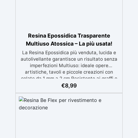
100m², con una vasta gamma di pigmenti
selezionabili.
Resina Epossidica Trasparente
Multiuso Atossica – La più usata!
La Resina Epossidica più venduta, lucida e
autolivellante garantisce un risultato senza
imperfezioni Multiuso: ideale opere
artistiche, tavoli e piccole creazioni con
colate da 1 mm a 2 cm Resistente ai graffi e
ai raggi UV, garantendo opere durature,
€
8,99
vibranti e senza ingiallimenti nel tempo
Bassa viscosità e formula anti-bolle per
risultati impeccabili, perfetti per colate di
stampi e inglobamenti Certificata Atossica
post catalisi per contatto con la pelle, BPA
free e VoC Free