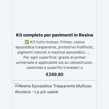
ingiallimento per una finitura durevole e
brillante.
Kit completo per pavimenti in Resina
✅ Kit tutto incluso: Primer, resina
epossidica trasparente, protettivo Polifinish,
pigmenti colorati e mastice epossidico. ✅
Per ogni superficie: grazie al primer
universale è applicabile sia su calcestruzzo,
piastrelle e superfici irregolari o
danneggiate. ✅ Facile da applicare: Video
€
269,80
Guida completa inclusa, 3 semplici passaggi,
dalla preparazione della superficie alla
finitura protettiva antigraffio. ✅ Risultati
professionali: Sistema autolivellante,
resistente ai raggi UV, duraturo e con finitura
lucida o satinata. ✅ Personalizzabile:
Disponibile in kit per metrature da 2m² a