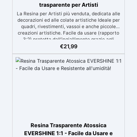
trasparente per Artisti
La Resina per Artisti più venduta, dedicata alle
decorazioni ed alle colate artistiche Ideale per
quadri, rivestimenti, vassoi e anche piccole
creazioni artistiche. Facile da usare (rapporto
3:2) protetta dall’ingiallimento grazie agli
speciali filtri UV Formula densa : non cola via,
€
21,99
mantenendo i design precisi e puliti. Indurisce
in 12-24h garantendo una superficie lucida e
brillante
Resina Trasparente Atossica
EVERSHINE 1:1 - Facile da Usare e