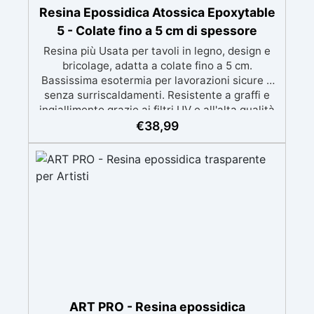
Resina Epossidica Atossica Epoxytable
5 - Colate fino a 5 cm di spessore
Resina più Usata per tavoli in legno, design e
bricolage, adatta a colate fino a 5 cm.
Bassissima esotermia per lavorazioni sicure e
senza surriscaldamenti. Resistente a graffi e
ingiallimento grazie ai filtri UV e all'alta qualità
meccanica. Bassa viscosità per eliminare bolle
€
38,99
d'aria e ottenere finiture lisce. Sicura, atossica,
BPA/VOC free e certificata per il contatto
prolungato con la pelle.
ART PRO - Resina epossidica