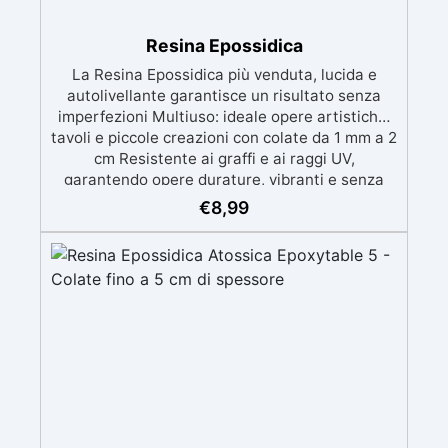
Resina Epossidica
La Resina Epossidica più venduta, lucida e
autolivellante garantisce un risultato senza
imperfezioni Multiuso: ideale opere artistiche,
tavoli e piccole creazioni con colate da 1 mm a 2
cm Resistente ai graffi e ai raggi UV,
garantendo opere durature, vibranti e senza
ingiallimenti nel tempo Bassa viscosità e
€
8,99
formula anti-bolle per risultati impeccabili,
perfetti per colate di stampi e inglobamenti
Certificata Atossica post catalisi per contatto
con la pelle, BPA free e VoC Free