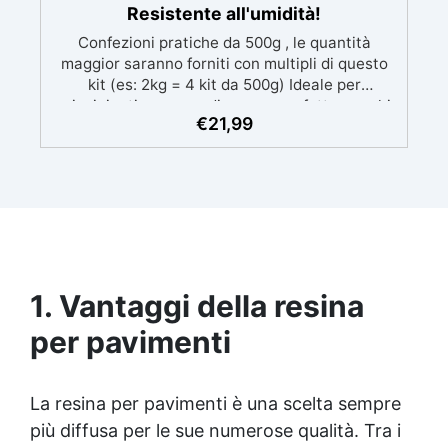
Resistente all'umidità!
Confezioni pratiche da 500g , le quantità
maggior saranno forniti con multipli di questo
kit (es: 2kg = 4 kit da 500g) Ideale per
principianti: a prova di errore, perfetta per chi
€
21,99
inizia. Sempre lucida: garantisce una finitura
brillante e uniforme in ogni condizione.
Facilissima da usare: rapporto di miscelazione
intuitivo basta mescolare i 2 componenti in
parti uguali Versatile e creativa: adatta per
colate, rivestimenti e colorabile a piacere.
Resistente : lucentezza duratura e alta
resistenza a graffi e umidità.
1. Vantaggi della resina
per pavimenti
La resina per pavimenti è una scelta sempre
più diffusa per le sue numerose qualità. Tra i