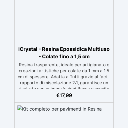
iCrystal - Resina Epossidica Multiuso
- Colate fino a 1,5 cm
Resina trasparente, ideale per artigianato e
creazioni artistiche per colate da 1 mm a 1,5
cm di spessore. Adatta a Tutti grazie al facile
rapporto di miscelazione 2:1, garantisce un
risultato senza imperfezioni Bassa viscosità
per colate senza bolle, compatibile con
€
17,99
legno, silicone, vetro, metallo e altri
materiali. Certificata post-catalisi atossica e
sicura per il contatto con la pelle, Bpa Free e
senza Solventi (Voc Free) Superficie lucida,
autolivellante e con filtri UV anti-