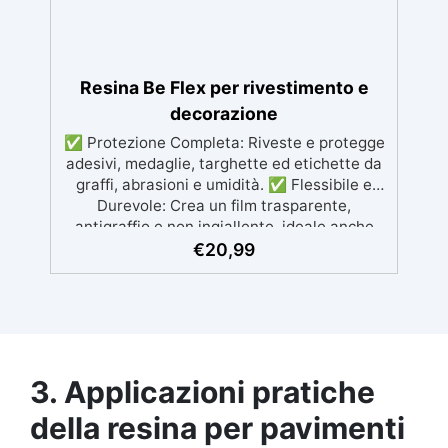
Resina Be Flex per rivestimento e
decorazione
✅ Protezione Completa: Riveste e protegge
adesivi, medaglie, targhette ed etichette da
graffi, abrasioni e umidità. ✅ Flessibile e
Durevole: Crea un film trasparente,
antigraffio e non ingiallente, ideale anche
per etichette da esterno. ✅ Facile
€
20,99
Applicazione: Compatibile con carta, resina e
materiali incorporati come luci LED. ✅
Resistenza Termica e Dielettrica: da -40°C a
+80°C , con ottima capacità isolanti anche di
circuiti elettrici ✅ Aspetto Lucido: Finitura
brillante e senza bolle per risultati
3. Applicazioni pratiche
professionali.
della resina per pavimenti