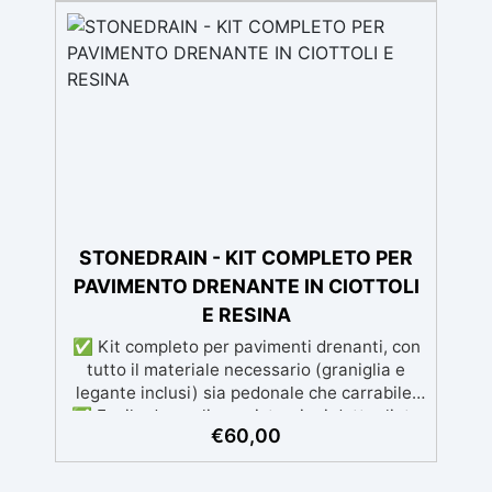
nuove sfumature e fantastici effetti "venati".
✅ Alta Resistenza: I pigmenti mantengono
la loro brillantezza anche esposti alla luce
diretta o a temperature elevate. ✅ Facilità
d'Uso e Sicurezza: Perfetti per "velature"
(glazing), completamente atossici e facili da
integrare in qualsiasi progetto.
STONEDRAIN - KIT COMPLETO PER
PAVIMENTO DRENANTE IN CIOTTOLI
E RESINA
✅ Kit completo per pavimenti drenanti, con
tutto il materiale necessario (graniglia e
legante inclusi) sia pedonale che carrabile.
✅ Facile da applicare: istruzioni dettagliate
€
60,00
per risultati impeccabili, senza bisogno di
esperienza, con assistenza video/telefonica
gratuita ✅ Economico e Veloce: rinnova le