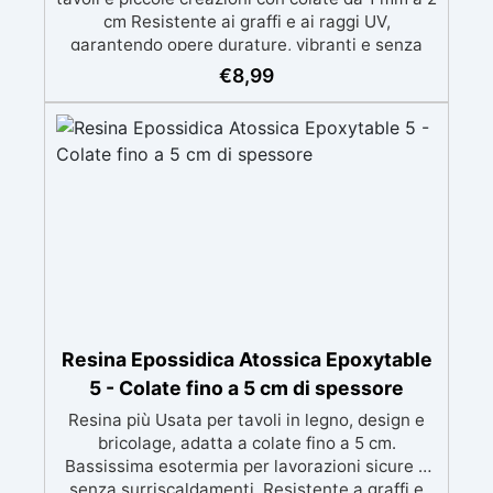
cm Resistente ai graffi e ai raggi UV,
garantendo opere durature, vibranti e senza
ingiallimenti nel tempo Bassa viscosità e
€
8,99
formula anti-bolle per risultati impeccabili,
perfetti per colate di stampi e inglobamenti
Certificata Atossica post catalisi per contatto
con la pelle, BPA free e VoC Free
Resina Epossidica Atossica Epoxytable
5 - Colate fino a 5 cm di spessore
Resina più Usata per tavoli in legno, design e
bricolage, adatta a colate fino a 5 cm.
Bassissima esotermia per lavorazioni sicure e
senza surriscaldamenti. Resistente a graffi e