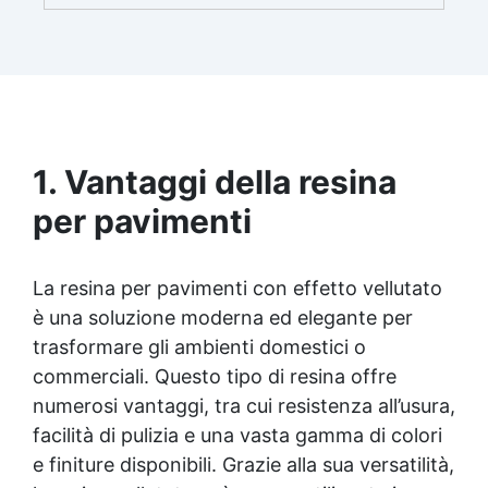
brillante e uniforme in ogni condizione.
Facilissima da usare: rapporto di miscelazione
intuitivo basta mescolare i 2 componenti in
parti uguali Versatile e creativa: adatta per
colate, rivestimenti e colorabile a piacere.
Resistente : lucentezza duratura e alta
resistenza a graffi e umidità.
1. Vantaggi della resina
per pavimenti
La resina per pavimenti con effetto vellutato
è una soluzione moderna ed elegante per
trasformare gli ambienti domestici o
commerciali. Questo tipo di resina offre
numerosi vantaggi, tra cui resistenza all’usura,
facilità di pulizia e una vasta gamma di colori
e finiture disponibili. Grazie alla sua versatilità,