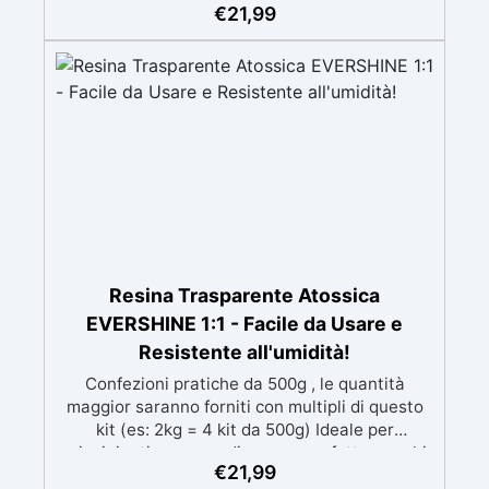
speciali filtri UV Formula densa : non cola via,
€
21,99
mantenendo i design precisi e puliti. Indurisce
in 12-24h garantendo una superficie lucida e
brillante
Resina Trasparente Atossica
EVERSHINE 1:1 - Facile da Usare e
Resistente all'umidità!
Confezioni pratiche da 500g , le quantità
maggior saranno forniti con multipli di questo
kit (es: 2kg = 4 kit da 500g) Ideale per
principianti: a prova di errore, perfetta per chi
€
21,99
inizia. Sempre lucida: garantisce una finitura