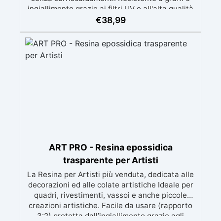
ingiallimento grazie ai filtri UV e all'alta qualità
meccanica. Bassa viscosità per eliminare bolle
€
38,99
d'aria e ottenere finiture lisce. Sicura, atossica,
BPA/VOC free e certificata per il contatto
prolungato con la pelle.
ART PRO - Resina epossidica
trasparente per Artisti
La Resina per Artisti più venduta, dedicata alle
decorazioni ed alle colate artistiche Ideale per
quadri, rivestimenti, vassoi e anche piccole
creazioni artistiche. Facile da usare (rapporto
3:2) protetta dall’ingiallimento grazie agli