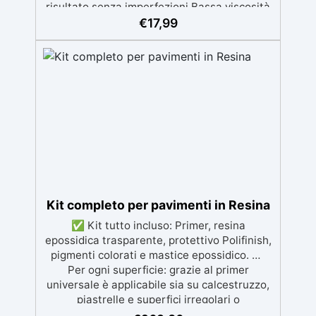
risultato senza imperfezioni Bassa viscosità
per colate senza bolle, compatibile con
€
17,99
legno, silicone, vetro, metallo e altri
materiali. Certificata post-catalisi atossica e
sicura per il contatto con la pelle, Bpa Free e
senza Solventi (Voc Free) Superficie lucida,
autolivellante e con filtri UV anti-
ingiallimento per una finitura durevole e
brillante.
Kit completo per pavimenti in Resina
✅ Kit tutto incluso: Primer, resina
epossidica trasparente, protettivo Polifinish,
pigmenti colorati e mastice epossidico. ✅
Per ogni superficie: grazie al primer
universale è applicabile sia su calcestruzzo,
piastrelle e superfici irregolari o
danneggiate. ✅ Facile da applicare: Video