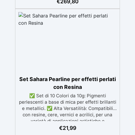
€
269,80
Guida completa inclusa, 3 semplici passaggi,
dalla preparazione della superficie alla
finitura protettiva antigraffio. ✅ Risultati
professionali: Sistema autolivellante,
resistente ai raggi UV, duraturo e con finitura
lucida o satinata. ✅ Personalizzabile:
Disponibile in kit per metrature da 2m² a
100m², con una vasta gamma di pigmenti
selezionabili.
Set Sahara Pearline per effetti perlati
con Resina
✅ Set di 10 Colori da 10g: Pigmenti
perlescenti a base di mica per effetti brillanti
e metallici. ✅ Alta Versatilità: Compatibili
con resine, cere, vernici e acrilici, per una
varietà di applicazioni artistiche e
artigianali. ✅ Effetti Cromatici Innovativi:
€
21,99
Mescolando più pigmenti, si ottengono