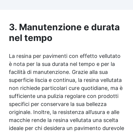
superfici con una spesa minima, evitando
costosi lavori di ripristino, in appena 24h ✅
Versatile e personalizzabile: adatto a
cemento, calcestruzzo, vecchie
3. Manutenzione e durata
pavimentazioni e terra battuta (previa
nel tempo
consulenza). ✅ Resine resistenti nel tempo:
le resine ad alta tecnologia garantiscono
resistenza all'usura e stabilità del colore
negli anni
La resina per pavimenti con effetto vellutato
è nota per la sua durata nel tempo e per la
facilità di manutenzione. Grazie alla sua
superficie liscia e continua, la resina vellutata
non richiede particolari cure quotidiane, ma è
sufficiente una pulizia regolare con prodotti
specifici per conservare la sua bellezza
originale. Inoltre, la resistenza all’usura e alle
macchie rende la resina vellutata una scelta
ideale per chi desidera un pavimento durevole