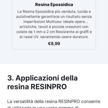
Conforme al Regolamento Europeo EU no.
Resina Epossidica
305/2011 - Regolamento Europeo EU no.
La Resina Epossidica più venduta, lucida e
574/2014 - Marcatura CE secondo EN 1504-2
autolivellante garantisce un risultato senza
e relativa Dichiarazione di Prestazione (DoP)
imperfezioni Multiuso: ideale opere
✅ Facile da Usare, miscela i 2 componenti
artistiche, tavoli e piccole creazioni con
(2 : 1) comodamente predosati
colate da 1 mm a 2 cm Resistente ai graffi e
ai raggi UV, garantendo opere durature,
vibranti e senza ingiallimenti nel tempo
€
8,99
Bassa viscosità e formula anti-bolle per
risultati impeccabili, perfetti per colate di
stampi e inglobamenti Certificata Atossica
post catalisi per contatto con la pelle, BPA
free e VoC Free
3. Applicazioni della
resina RESINPRO
La versatilità della resina RESINPRO consente
di utilizzarla in una vasta gamma di