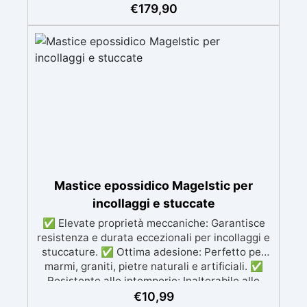
bisogno di primer Uso privato, risultato pro
€
179,90
Ideale anche per chi non è un esperto
Mastice epossidico Magelstic per
incollaggi e stuccate
✅ Elevate proprietà meccaniche: Garantisce
resistenza e durata eccezionali per incollaggi e
stuccature. ✅ Ottima adesione: Perfetto per
marmi, graniti, pietre naturali e artificiali. ✅
Resistente alle intemperie: Inalterabile alle
condizioni atmosferiche e resistente agli UV. ✅
€
10,99