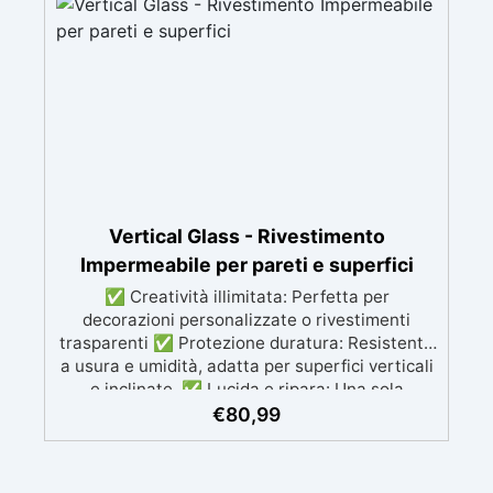
riducendo porosità e migliorando la resistenza
del supporto. ✅ Compatibilità universale:
Sovraverniciabile con qualsiasi sistema
resinoso senza alterare il colore del supporto o
creare effetto bagnato. ✅ Facilità d’uso e
monocomponente: Applicazione semplice e
rapida, con residuo secco al 24% per risultati
estetici e funzionali ottimali.
Vertical Glass - Rivestimento
Impermeabile per pareti e superfici
✅ Creatività illimitata: Perfetta per
decorazioni personalizzate o rivestimenti
trasparenti ✅ Protezione duratura: Resistente
a usura e umidità, adatta per superfici verticali
e inclinate. ✅ Lucida e ripara: Una sola
applicazione per una superficie brillante, liscia
€
80,99
e protetta dalle infiltrazioni ✅ Colorazione
personalizzabile: Compatibile con coloranti e
polveri metalliche per effetti cromatici unici. ✅