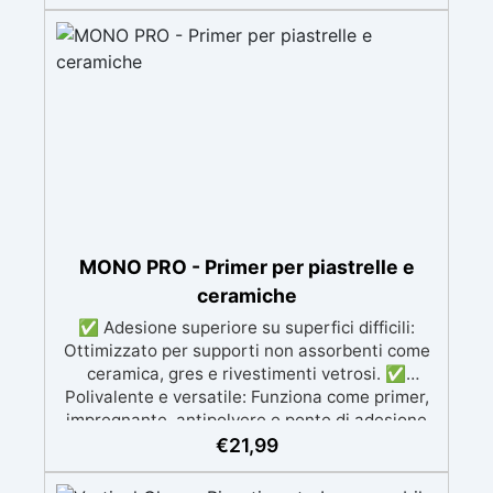
Applicazioni verticali: Ideale per applicazioni
verticali, senza rischio di colature. ✅ Facile da
usare: Miscelazione semplice con rapporto
100:50 per risultati ottimali.
MONO PRO - Primer per piastrelle e
ceramiche
✅ Adesione superiore su superfici difficili:
Ottimizzato per supporti non assorbenti come
ceramica, gres e rivestimenti vetrosi. ✅
Polivalente e versatile: Funziona come primer,
impregnante, antipolvere e ponte di adesione
per superfici minerali e calcestruzzo. ✅
€
21,99
Penetrazione profonda e consolidamento:
Garantisce un'adesione uniforme e duratura,