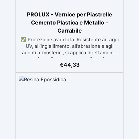
resistenza all'usura e stabilità del colore
negli anni
PROLUX - Vernice per Piastrelle
Cemento Plastica e Metallo -
Carrabile
✅ Protezione avanzata: Resistente ai raggi
UV, all’ingiallimento, all’abrasione e agli
agenti atmosferici, si applica direttamente
su piastrelle cemento metallo o altre
€
44,33
superfici. ✅ Adatta per ambienti umidi od
alto passaggio : Formulazione Poliuretanica,
ideale per ambienti che richiedono la
massima resistenza - superiore alle resine
epossidiche e vernici classiche. ✅ Finitura
versatile e personalizzabile: Disponibile in
qualsiasi colore, con finitura lucida o
satinata. Coprente in una singola passata.
✅ Universale: Perfetta per pavimentazioni ,
parcheggi esterni, magazzini e , oltre a
rivestimenti su acciaio opportunamente
preparato. ✅ Conformità e sicurezza: