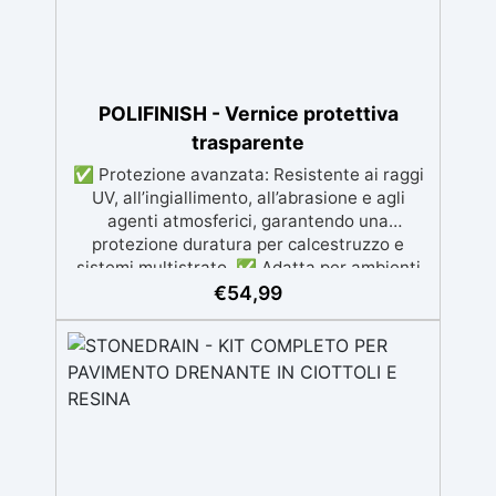
POLIFINISH - Vernice protettiva
trasparente
✅ Protezione avanzata: Resistente ai raggi
UV, all’ingiallimento, all’abrasione e agli
agenti atmosferici, garantendo una
protezione duratura per calcestruzzo e
sistemi multistrato. ✅ Adatta per ambienti
chiusi e HACCP: Formulazione inodore,
€
54,99
ideale per spazi chiusi e ambienti con
presenza di alimenti, conforme agli standard
HACCP. ✅ Finitura versatile e
personalizzabile: Disponibile trasparente con
possibilità di finitura lucida,opaca o
antiscivolo per sicurezza e estetica. ✅
Ampie applicazioni: Perfetta per
pavimentazioni industriali, parcheggi, rampe,