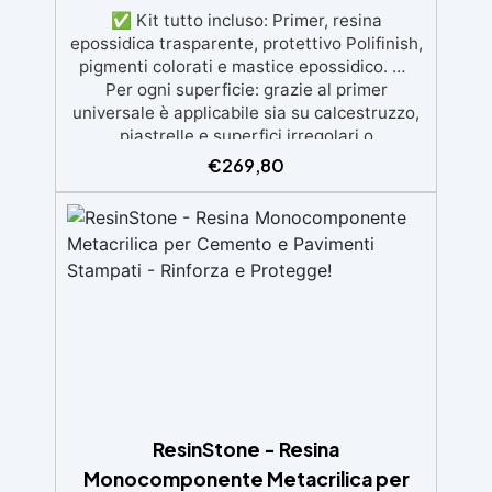
✅ Kit tutto incluso: Primer, resina
epossidica trasparente, protettivo Polifinish,
pigmenti colorati e mastice epossidico. ✅
Per ogni superficie: grazie al primer
universale è applicabile sia su calcestruzzo,
piastrelle e superfici irregolari o
danneggiate. ✅ Facile da applicare: Video
€
269,80
Guida completa inclusa, 3 semplici passaggi,
dalla preparazione della superficie alla
finitura protettiva antigraffio. ✅ Risultati
professionali: Sistema autolivellante,
resistente ai raggi UV, duraturo e con finitura
lucida o satinata. ✅ Personalizzabile:
Disponibile in kit per metrature da 2m² a
100m², con una vasta gamma di pigmenti
selezionabili.
ResinStone - Resina
Monocomponente Metacrilica per