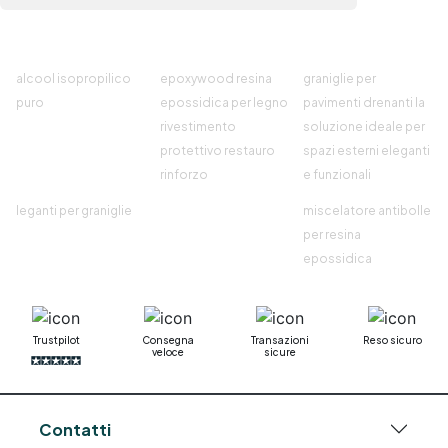
alcool isopropilico
epoxywood resina
graniglie per
puro
epossidica per legno
pavimenti drenanti la
rivestimento
soluzione ideale per
protettivo restauro
spazi esterni eleganti
rinforzo
e funzionali
leganti per graniglie
miscelatore antibolle
per resina
epossidica
Trustpilot
Consegna
Transazioni
Reso sicuro
veloce
sicure
Contatti