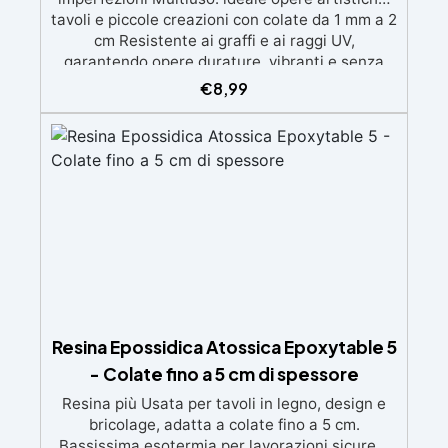
tavoli e piccole creazioni con colate da 1 mm a 2
cm Resistente ai graffi e ai raggi UV,
garantendo opere durature, vibranti e senza
ingiallimenti nel tempo Bassa viscosità e
€
8,99
formula anti-bolle per risultati impeccabili,
perfetti per colate di stampi e inglobamenti
Certificata Atossica post catalisi per contatto
con la pelle, BPA free e VoC Free
Resina Epossidica Atossica Epoxytable 5
- Colate fino a 5 cm di spessore
Resina più Usata per tavoli in legno, design e
bricolage, adatta a colate fino a 5 cm.
Bassissima esotermia per lavorazioni sicure e