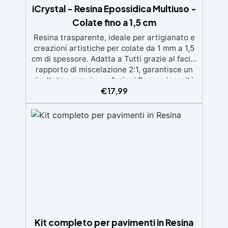
iCrystal - Resina Epossidica Multiuso -
Colate fino a 1,5 cm
Resina trasparente, ideale per artigianato e
creazioni artistiche per colate da 1 mm a 1,5
cm di spessore. Adatta a Tutti grazie al facile
rapporto di miscelazione 2:1, garantisce un
risultato senza imperfezioni Bassa viscosità
€
17,99
per colate senza bolle, compatibile con
legno, silicone, vetro, metallo e altri
materiali. Certificata post-catalisi atossica e
sicura per il contatto con la pelle, Bpa Free e
senza Solventi (Voc Free) Superficie lucida,
autolivellante e con filtri UV anti-
ingiallimento per una finitura durevole e
brillante.
Kit completo per pavimenti in Resina