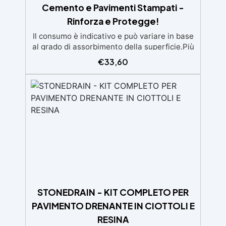
Cemento e Pavimenti Stampati -
Rinforza e Protegge!
Il consumo è indicativo e può variare in base
al grado di assorbimento della superficie.Più
la superficie è assorbente, maggiore sarà la
€
33,60
quantità di prodotto necessaria.Per un
risultato ottimale, consigliamo di acquistare
una quantità sufficiente per l’applicazione di
almeno due mani. ✅ Resina metacrilica
monocomponente per consolidare e
proteggere pavimenti in cemento e
calcestruzzo ✅ Penetrazione profonda
grazie alla bassa viscosità, aumentando
resistenza meccanica e chimica ✅ Finitura
lucida che ravviva il colore, protegge
dall'umidità, raggi UV e rende la superficie
antipolvere ✅ Facile applicazione con rullo,
STONEDRAIN - KIT COMPLETO PER
asciugatura in meno di 12 ore per una
PAVIMENTO DRENANTE IN CIOTTOLI E
protezione rapida e duratura ✅ Ideale per
garage, cortili, magazzini e piazzali,
RESINA