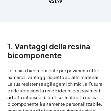
€
21,99
inizia. Sempre lucida: garantisce una finitura
brillante e uniforme in ogni condizione.
Facilissima da usare: rapporto di miscelazione
intuitivo basta mescolare i 2 componenti in
parti uguali Versatile e creativa: adatta per
colate, rivestimenti e colorabile a piacere.
Resistente : lucentezza duratura e alta
resistenza a graffi e umidità.
1. Vantaggi della resina
bicomponente
La
resina bicomponente
per pavimenti offre
numerosi vantaggi rispetto ad altri materiali.
La sua resistenza agli agenti chimici, all’usura
e alle abrasioni la rende ideale per pavimenti
ad alta intensità di traffico. Inoltre, la
resina
bicomponente
è altamente personalizzabile,
consentendo di ottenere pavimenti unici e