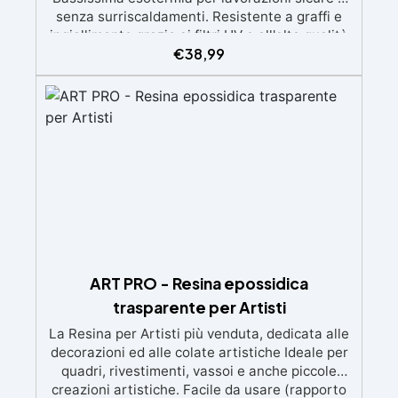
senza surriscaldamenti. Resistente a graffi e
ingiallimento grazie ai filtri UV e all'alta qualità
€
38,99
meccanica. Bassa viscosità per eliminare bolle
d'aria e ottenere finiture lisce. Sicura, atossica,
BPA/VOC free e certificata per il contatto
prolungato con la pelle.
ART PRO - Resina epossidica
trasparente per Artisti
La Resina per Artisti più venduta, dedicata alle
decorazioni ed alle colate artistiche Ideale per
quadri, rivestimenti, vassoi e anche piccole
creazioni artistiche. Facile da usare (rapporto