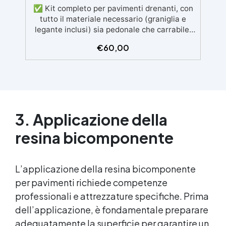
resistente a temperature estreme e agenti
✅ Kit completo per pavimenti drenanti, con
chimici
tutto il materiale necessario (graniglia e
legante inclusi) sia pedonale che carrabile.
✅ Facile da applicare: istruzioni dettagliate
€
60,00
per risultati impeccabili, senza bisogno di
esperienza, con assistenza video/telefonica
gratuita ✅ Economico e Veloce: rinnova le
superfici con una spesa minima, evitando
costosi lavori di ripristino, in appena 24h ✅
Versatile e personalizzabile: adatto a
cemento, calcestruzzo, vecchie
3. Applicazione della
pavimentazioni e terra battuta (previa
resina bicomponente
consulenza). ✅ Resine resistenti nel tempo:
le resine ad alta tecnologia garantiscono
resistenza all'usura e stabilità del colore
negli anni
L’applicazione della
resina bicomponente
per pavimenti richiede competenze
professionali e attrezzature specifiche. Prima
dell’applicazione, è fondamentale preparare
adeguatamente la superficie per garantire un