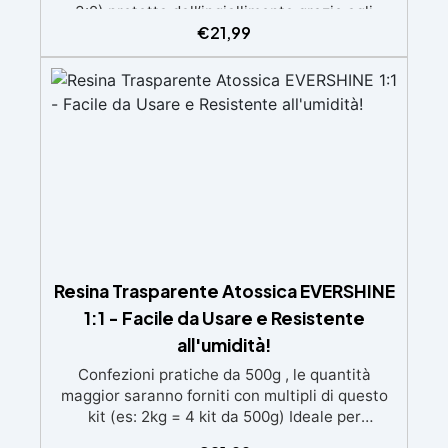
3:2) protetta dall’ingiallimento grazie agli
€
21,99
speciali filtri UV Formula densa : non cola via,
mantenendo i design precisi e puliti. Indurisce
in 12-24h garantendo una superficie lucida e
brillante
Resina Trasparente Atossica EVERSHINE
1:1 - Facile da Usare e Resistente
all'umidità!
Confezioni pratiche da 500g , le quantità
maggior saranno forniti con multipli di questo
kit (es: 2kg = 4 kit da 500g) Ideale per
principianti: a prova di errore, perfetta per chi