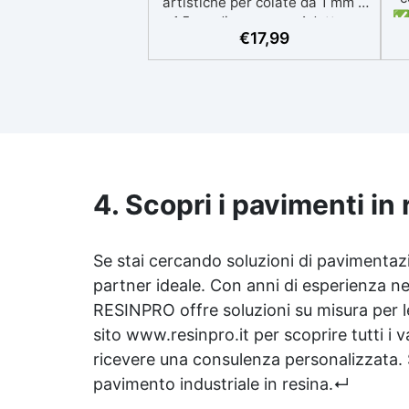
artistiche per colate da 1 mm a
✅ 
1,5 cm di spessore. Adatta a
p
€
17,99
Tutti grazie al facile rapporto di
si
miscelazione 2:1, garantisce un
risultato senza imperfezioni
Bassa viscosità per colate
ap
senza bolle, compatibile con
i
legno, silicone, vetro, metallo e
altri materiali. Certificata post-
catalisi atossica e sicura per il
contatto con la pelle, Bpa Free
4. Scopri i pavimenti in
Ri
e senza Solventi (Voc Free)
Superficie lucida, autolivellante
ra
e con filtri UV anti-ingiallimento
Se stai cercando soluzioni di pavimentazio
per una finitura durevole e
partner ideale. Con anni di esperienza ne
Pe
brillante.
RESINPRO offre soluzioni su misura per le 
10
sito www.resinpro.it per scoprire tutti i 
ricevere una consulenza personalizzata. Sc
pavimento industriale in resina.↵