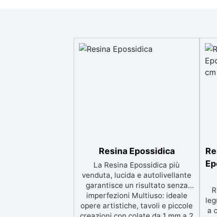
Resina Epossidica
Re
Ep
La Resina Epossidica più
venduta, lucida e autolivellante
garantisce un risultato senza
R
imperfezioni Multiuso: ideale
leg
opere artistiche, tavoli e piccole
a 
creazioni con colate da 1 mm a 2