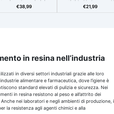
termia per lavorazioni sicure
artistiche Ideale per quadri
€
38,99
€
21,99
e senza surriscaldamenti.
rivestimenti, vassoi e anch
Resistente a graffi e
piccole creazioni artistiche
iallimento grazie ai filtri UV e
Facile da usare (rapporto 3
'alta qualità meccanica. Bassa
protetta dall’ingiallimento gr
iscosità per eliminare bolle
agli speciali filtri UV Formu
aria e ottenere finiture lisce.
densa : non cola via,
ura, atossica, BPA/VOC free e
mantenendo i design precisi
certificata per il contatto
puliti. Indurisce in 12-24h
prolungato con la pelle.
garantendo una superficie lu
e brillante
mento in resina nell’industria
zzati in diversi settori industriali grazie alle loro
industrie alimentare e farmaceutica, dove l’igiene è
tiscono standard elevati di pulizia e sicurezza. Nei
menti in resina resistono al peso e all’attrito dei
. Anche nei laboratori e negli ambienti di produzione, i
er la resistenza agli agenti chimici e alla