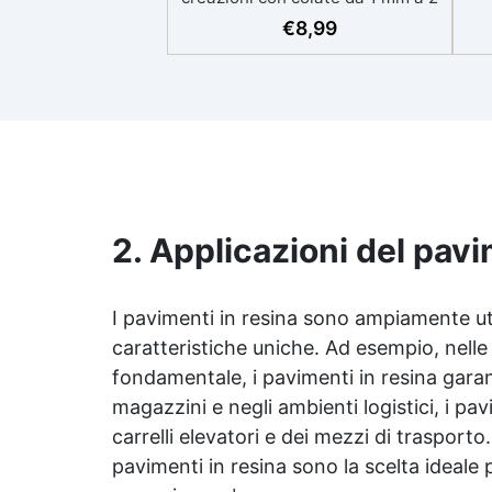
eso
cm Resistente ai graffi e ai raggi
€
8,99
UV, garantendo opere durature,
vibranti e senza ingiallimenti nel
ing
tempo Bassa viscosità e formula
all
anti-bolle per risultati
v
impeccabili, perfetti per colate di
d'
stampi e inglobamenti
Sic
Certificata Atossica post catalisi
per contatto con la pelle, BPA
free e VoC Free
2. Applicazioni del pavi
I pavimenti in resina sono ampiamente utili
caratteristiche uniche. Ad esempio, nelle 
fondamentale, i pavimenti in resina garan
magazzini e negli ambienti logistici, i pavi
carrelli elevatori e dei mezzi di trasporto
pavimenti in resina sono la scelta ideale p