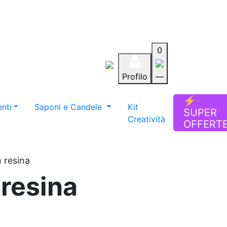
0
Profilo
—
Aiuto
Preferiti
Blog
⚡
nti
Saponi e Candele
Kit
SUPER
Creatività
OFFERT
n resina
 resina