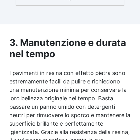
e resina trasparente ad alte
prestazioni.Ideale per vedere da vicino
l’effetto estetico, sentire la texture al tatto e
testare la compattezza e la porosità del
materiale. Perfetto per chi desidera valutare
la resa visiva e funzionale prima di procedere
3. Manutenzione e durata
con la posa su ampie superfici. Il campione
ha spessore 1 cm ma puo essere posato fino
nel tempo
a 10 cm di spessore
I pavimenti in resina con effetto pietra sono
estremamente facili da pulire e richiedono
una manutenzione minima per conservare la
loro bellezza originale nel tempo. Basta
passare un panno umido con detergenti
neutri per rimuovere lo sporco e mantenere la
superficie brillante e perfettamente
igienizzata. Grazie alla resistenza della resina,