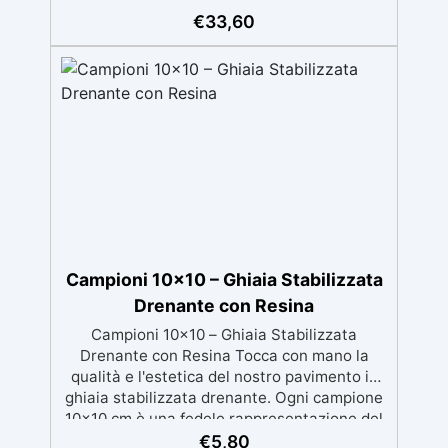
la superficie è assorbente, maggiore sarà la
€
33,60
quantità di prodotto necessaria.Per un
risultato ottimale, consigliamo di acquistare
una quantità sufficiente per l’applicazione di
almeno due mani. ✅ Resina metacrilica
monocomponente per consolidare e
proteggere pavimenti in cemento e
calcestruzzo ✅ Penetrazione profonda
grazie alla bassa viscosità, aumentando
resistenza meccanica e chimica ✅ Finitura
lucida che ravviva il colore, protegge
dall'umidità, raggi UV e rende la superficie
antipolvere ✅ Facile applicazione con rullo,
Campioni 10x10 – Ghiaia Stabilizzata
asciugatura in meno di 12 ore per una
protezione rapida e duratura ✅ Ideale per
Drenante con Resina
garage, cortili, magazzini e piazzali,
Campioni 10x10 – Ghiaia Stabilizzata
resistente a temperature estreme e agenti
Drenante con Resina Tocca con mano la
chimici
qualità e l'estetica del nostro pavimento in
ghiaia stabilizzata drenante. Ogni campione
10x10 cm è una fedele rappresentazione del
materiale finito, composto da ghiaia naturale
€
5,80