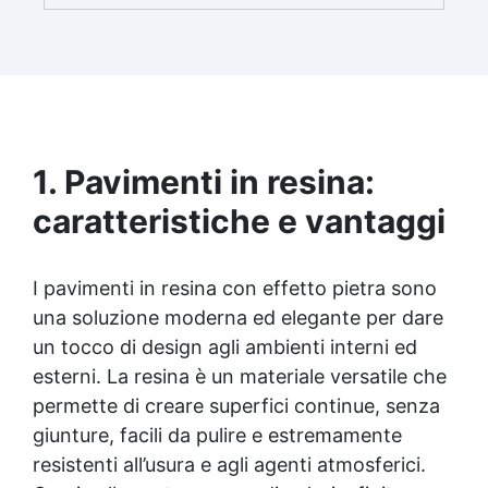
brillante e uniforme in ogni condizione.
Facilissima da usare: rapporto di miscelazione
intuitivo basta mescolare i 2 componenti in
parti uguali Versatile e creativa: adatta per
colate, rivestimenti e colorabile a piacere.
Resistente : lucentezza duratura e alta
resistenza a graffi e umidità.
1. Pavimenti in resina:
caratteristiche e vantaggi
I pavimenti in resina con effetto pietra sono
una soluzione moderna ed elegante per dare
un tocco di design agli ambienti interni ed
esterni. La resina è un materiale versatile che
permette di creare superfici continue, senza
giunture, facili da pulire e estremamente
resistenti all’usura e agli agenti atmosferici.