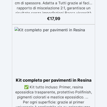
cm di spessore. Adatta a Tutti grazie al facile
rapporto di miscelazione 2:1, garantisce un
risultato senza imperfezioni Bassa viscosità
per colate senza bolle, compatibile con
€
17,99
legno, silicone, vetro, metallo e altri
materiali. Certificata post-catalisi atossica e
sicura per il contatto con la pelle, Bpa Free e
senza Solventi (Voc Free) Superficie lucida,
autolivellante e con filtri UV anti-
ingiallimento per una finitura durevole e
brillante.
Kit completo per pavimenti in Resina
✅ Kit tutto incluso: Primer, resina
epossidica trasparente, protettivo Polifinish,
pigmenti colorati e mastice epossidico. ✅
Per ogni superficie: grazie al primer