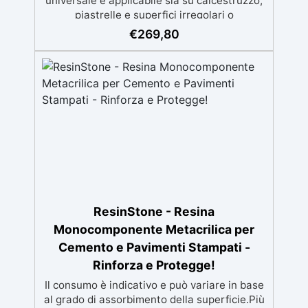
universale è applicabile sia su calcestruzzo,
piastrelle e superfici irregolari o
danneggiate. ✅ Facile da applicare: Video
€
269,80
Guida completa inclusa, 3 semplici passaggi,
dalla preparazione della superficie alla
finitura protettiva antigraffio. ✅ Risultati
professionali: Sistema autolivellante,
resistente ai raggi UV, duraturo e con finitura
lucida o satinata. ✅ Personalizzabile:
Disponibile in kit per metrature da 2m² a
100m², con una vasta gamma di pigmenti
selezionabili.
ResinStone - Resina
Monocomponente Metacrilica per
Cemento e Pavimenti Stampati -
Rinforza e Protegge!
Il consumo è indicativo e può variare in base
al grado di assorbimento della superficie.Più