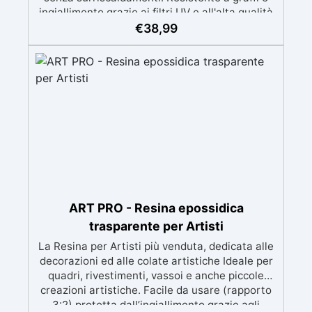
ingiallimento grazie ai filtri UV e all'alta qualità
meccanica. Bassa viscosità per eliminare bolle
€
38,99
d'aria e ottenere finiture lisce. Sicura, atossica,
BPA/VOC free e certificata per il contatto
prolungato con la pelle.
ART PRO - Resina epossidica
trasparente per Artisti
La Resina per Artisti più venduta, dedicata alle
decorazioni ed alle colate artistiche Ideale per
quadri, rivestimenti, vassoi e anche piccole
creazioni artistiche. Facile da usare (rapporto
3:2) protetta dall’ingiallimento grazie agli