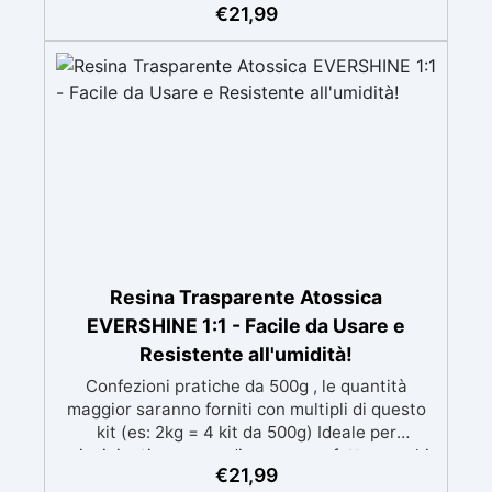
speciali filtri UV Formula densa : non cola via,
€
21,99
mantenendo i design precisi e puliti. Indurisce
in 12-24h garantendo una superficie lucida e
brillante
Resina Trasparente Atossica
EVERSHINE 1:1 - Facile da Usare e
Resistente all'umidità!
Confezioni pratiche da 500g , le quantità
maggior saranno forniti con multipli di questo
kit (es: 2kg = 4 kit da 500g) Ideale per
principianti: a prova di errore, perfetta per chi
€
21,99
inizia. Sempre lucida: garantisce una finitura