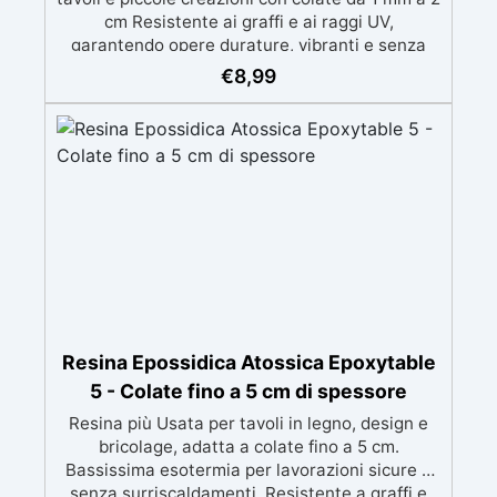
cm Resistente ai graffi e ai raggi UV,
garantendo opere durature, vibranti e senza
ingiallimenti nel tempo Bassa viscosità e
€
8,99
formula anti-bolle per risultati impeccabili,
perfetti per colate di stampi e inglobamenti
Certificata Atossica post catalisi per contatto
con la pelle, BPA free e VoC Free
Resina Epossidica Atossica Epoxytable
5 - Colate fino a 5 cm di spessore
Resina più Usata per tavoli in legno, design e
bricolage, adatta a colate fino a 5 cm.
Bassissima esotermia per lavorazioni sicure e
senza surriscaldamenti. Resistente a graffi e