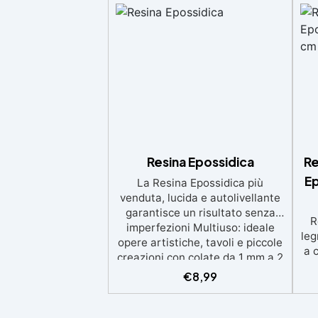
Resina Epossidica
Re
Ep
La Resina Epossidica più
venduta, lucida e autolivellante
garantisce un risultato senza
R
imperfezioni Multiuso: ideale
leg
opere artistiche, tavoli e piccole
a 
creazioni con colate da 1 mm a 2
eso
cm Resistente ai graffi e ai raggi
€
8,99
UV, garantendo opere durature,
vibranti e senza ingiallimenti nel
ing
tempo Bassa viscosità e formula