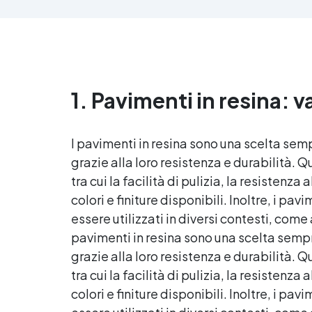
all
anti-bolle per risultati
v
impeccabili, perfetti per colate di
d'
stampi e inglobamenti
Sic
Certificata Atossica post catalisi
per contatto con la pelle, BPA
free e VoC Free
1. Pavimenti in resina: 
I
pavimenti in resina
sono una scelta sempr
grazie alla loro resistenza e durabilità.
tra cui la facilità di pulizia, la resisten
colori e finiture disponibili. Inoltre, i
pavim
essere utilizzati in diversi contesti, come
pavimenti in resina
sono una scelta sempre
grazie alla loro resistenza e durabilità.
tra cui la facilità di pulizia, la resisten
colori e finiture disponibili. Inoltre, i
pavim