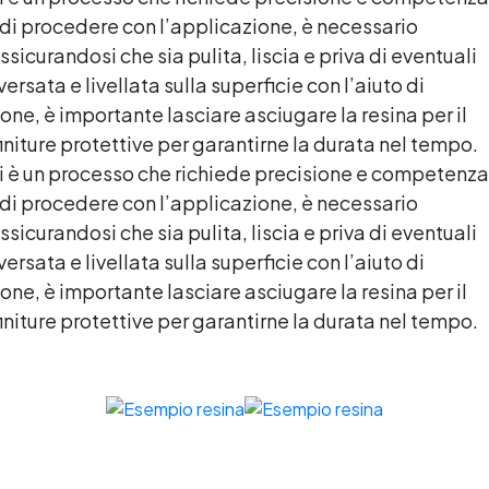
lucida o satinata. ✅
cemento, calcestruzzo, vecc
a di procedere con l’applicazione, è necessario
rsonalizzabile: Disponibile in
pavimentazioni e terra battu
kit per metrature da 2m² a
icurandosi che sia pulita, liscia e priva di eventuali
(previa consulenza). ✅ Resi
0m², con una vasta gamma di
ersata e livellata sulla superficie con l’aiuto di
resistenti nel tempo: le resi
pigmenti selezionabili.
ad alta tecnologia garantisc
ne, è importante lasciare asciugare la resina per il
resistenza all'usura e stabili
niture protettive per garantirne la durata nel tempo.
del colore negli anni
i è un processo che richiede precisione e competenza
a di procedere con l’applicazione, è necessario
icurandosi che sia pulita, liscia e priva di eventuali
ersata e livellata sulla superficie con l’aiuto di
ne, è importante lasciare asciugare la resina per il
niture protettive per garantirne la durata nel tempo.