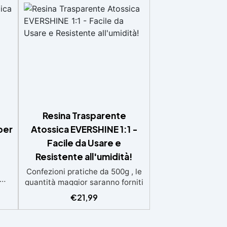
Resina Trasparente
per
Atossica EVERSHINE 1:1 -
Facile da Usare e
Resistente all'umidità!
Confezioni pratiche da 500g , le
quantità maggior saranno forniti
,
con multipli di questo kit (es: 2kg
€
21,99
e
= 4 kit da 500g) Ideale per
.
principianti: a prova di errore,
:2)
perfetta per chi inizia. Sempre