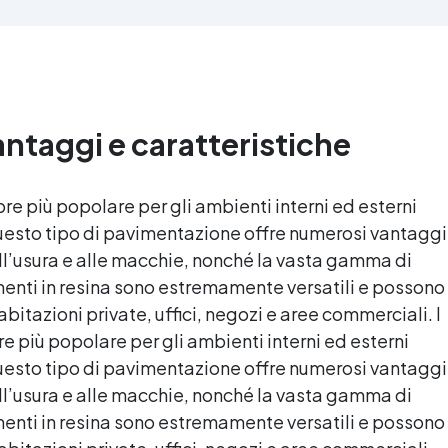
'alta qualità meccanica. Bassa
protetta dall’ingiallimento gr
iscosità per eliminare bolle
agli speciali filtri UV Formu
aria e ottenere finiture lisce.
densa : non cola via,
ura, atossica, BPA/VOC free e
mantenendo i design precisi
certificata per il contatto
puliti. Indurisce in 12-24h
prolungato con la pelle.
garantendo una superficie lu
vantaggi e caratteristiche
e brillante
e più popolare per gli ambienti interni ed esterni
 Questo tipo di pavimentazione offre numerosi vantaggi
za all’usura e alle macchie, nonché la vasta gamma di
enti in resina
sono estremamente versatili e possono
 abitazioni private, uffici, negozi e aree commerciali. I
 più popolare per gli ambienti interni ed esterni
 Questo tipo di pavimentazione offre numerosi vantaggi
za all’usura e alle macchie, nonché la vasta gamma di
enti in resina
sono estremamente versatili e possono