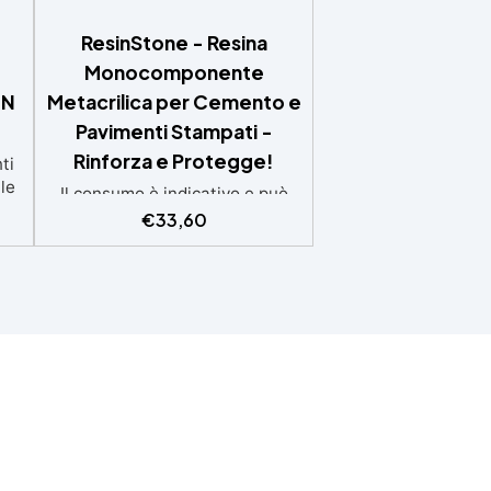
ResinStone - Resina
Monocomponente
IN
Metacrilica per Cemento e
Pavimenti Stampati -
Rinforza e Protegge!
ti
le
Il consumo è indicativo e può
nte
variare in base al grado di
€
33,60
assorbimento della
superficie.Più la superficie è
ate
assorbente, maggiore sarà la
za
quantità di prodotto
necessaria.Per un risultato
a
ottimale, consigliamo di
ce:
acquistare una quantità
a
sufficiente per l’applicazione di
osi
almeno due mani. ✅ Resina
a
metacrilica monocomponente
per consolidare e proteggere