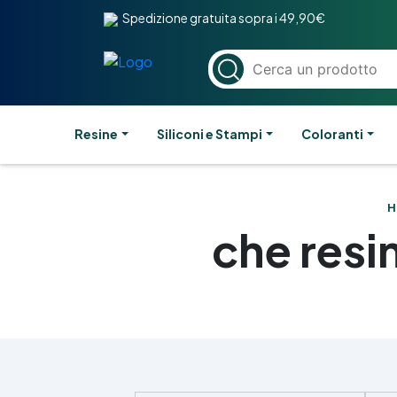
Spedizione gratuita sopra i 49,90€
Resine
Siliconi e Stampi
Coloranti
H
che resi