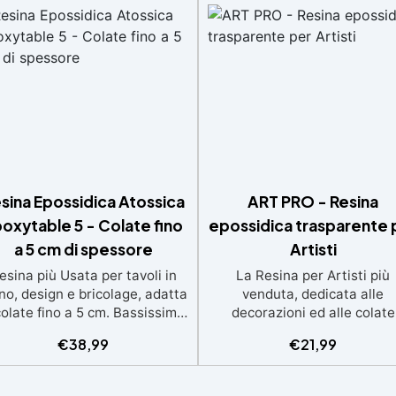
sina Epossidica Atossica
ART PRO - Resina
oxytable 5 - Colate fino
epossidica trasparente 
a 5 cm di spessore
Artisti
esina più Usata per tavoli in
La Resina per Artisti più
no, design e bricolage, adatta
venduta, dedicata alle
colate fino a 5 cm. Bassissima
decorazioni ed alle colate
termia per lavorazioni sicure
artistiche Ideale per quadri
€
38,99
€
21,99
e senza surriscaldamenti.
rivestimenti, vassoi e anch
Resistente a graffi e
piccole creazioni artistiche
iallimento grazie ai filtri UV e
Facile da usare (rapporto 3