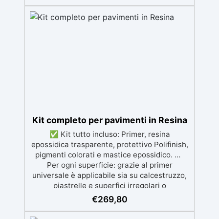
legno, silicone, vetro, metallo e altri
materiali. Certificata post-catalisi atossica e
sicura per il contatto con la pelle, Bpa Free e
senza Solventi (Voc Free) Superficie lucida,
autolivellante e con filtri UV anti-
ingiallimento per una finitura durevole e
brillante.
Kit completo per pavimenti in Resina
✅ Kit tutto incluso: Primer, resina
epossidica trasparente, protettivo Polifinish,
pigmenti colorati e mastice epossidico. ✅
Per ogni superficie: grazie al primer
universale è applicabile sia su calcestruzzo,
piastrelle e superfici irregolari o
danneggiate. ✅ Facile da applicare: Video
€
269,80
Guida completa inclusa, 3 semplici passaggi,
dalla preparazione della superficie alla