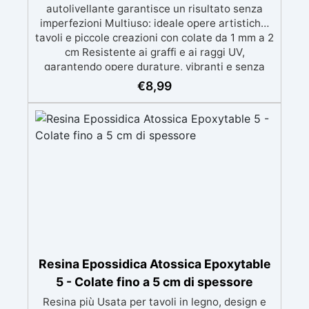
autolivellante garantisce un risultato senza
imperfezioni Multiuso: ideale opere artistiche,
tavoli e piccole creazioni con colate da 1 mm a 2
cm Resistente ai graffi e ai raggi UV,
garantendo opere durature, vibranti e senza
ingiallimenti nel tempo Bassa viscosità e
€
8,99
formula anti-bolle per risultati impeccabili,
perfetti per colate di stampi e inglobamenti
Certificata Atossica post catalisi per contatto
con la pelle, BPA free e VoC Free
Resina Epossidica Atossica Epoxytable
5 - Colate fino a 5 cm di spessore
Resina più Usata per tavoli in legno, design e