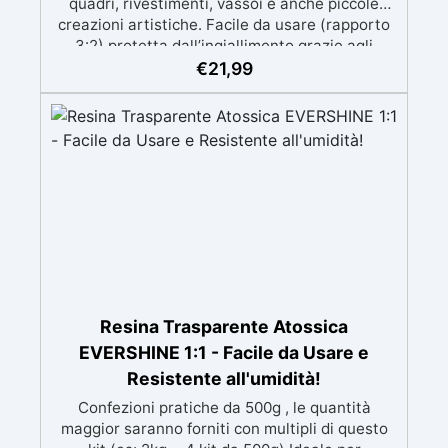
quadri, rivestimenti, vassoi e anche piccole
creazioni artistiche. Facile da usare (rapporto
3:2) protetta dall’ingiallimento grazie agli
speciali filtri UV Formula densa : non cola via,
€
21,99
mantenendo i design precisi e puliti. Indurisce
in 12-24h garantendo una superficie lucida e
brillante
Resina Trasparente Atossica
EVERSHINE 1:1 - Facile da Usare e
Resistente all'umidità!
Confezioni pratiche da 500g , le quantità
maggior saranno forniti con multipli di questo