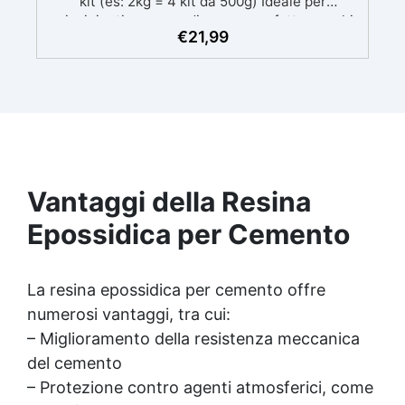
kit (es: 2kg = 4 kit da 500g) Ideale per
principianti: a prova di errore, perfetta per chi
€
21,99
inizia. Sempre lucida: garantisce una finitura
brillante e uniforme in ogni condizione.
Facilissima da usare: rapporto di miscelazione
intuitivo basta mescolare i 2 componenti in
parti uguali Versatile e creativa: adatta per
colate, rivestimenti e colorabile a piacere.
Resistente : lucentezza duratura e alta
resistenza a graffi e umidità.
Vantaggi della Resina
Epossidica per Cemento
La resina epossidica per cemento offre
numerosi vantaggi, tra cui:
– Miglioramento della resistenza meccanica
del cemento
– Protezione contro agenti atmosferici, come