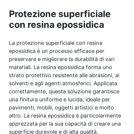
versatile e personalizzabile: Disponibile in
qualsiasi colore, con finitura lucida o
Protezione superficiale
satinata. Coprente in una singola passata.
con resina epossidica
✅ Universale: Perfetta per pavimentazioni ,
parcheggi esterni, magazzini e , oltre a
rivestimenti su acciaio opportunamente
preparato. ✅ Conformità e sicurezza:
La protezione superficiale con resina
Conforme al Regolamento Europeo EU no.
epossidica è un processo efficace per
305/2011 - Regolamento Europeo EU no.
preservare e migliorare la durabilità di vari
574/2014 - Marcatura CE secondo EN 1504-2
e relativa Dichiarazione di Prestazione (DoP)
materiali. La resina epossidica forma uno
✅ Facile da Usare, miscela i 2 componenti
strato protettivo resistente alle abrasioni, ai
(2 : 1) comodamente predosati
solventi e agli agenti atmosferici. Applicata
correttamente, questa soluzione garantisce
una finitura uniforme e lucida, ideale per
pavimenti, mobili, oggetti artistici e molto
altro. La resina epossidica è particolarmente
apprezzata per la sua capacità di creare una
superficie durevole e di alta qualità.