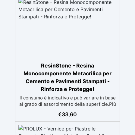
finitura protettiva antigraffio. ✅ Risultati
professionali: Sistema autolivellante,
resistente ai raggi UV, duraturo e con finitura
lucida o satinata. ✅ Personalizzabile:
Disponibile in kit per metrature da 2m² a
100m², con una vasta gamma di pigmenti
selezionabili.
ResinStone - Resina
Monocomponente Metacrilica per
Cemento e Pavimenti Stampati -
Rinforza e Protegge!
Il consumo è indicativo e può variare in base
al grado di assorbimento della superficie.Più
la superficie è assorbente, maggiore sarà la
€
33,60
quantità di prodotto necessaria.Per un
risultato ottimale, consigliamo di acquistare
una quantità sufficiente per l’applicazione di