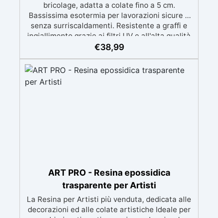
bricolage, adatta a colate fino a 5 cm.
Bassissima esotermia per lavorazioni sicure e
senza surriscaldamenti. Resistente a graffi e
ingiallimento grazie ai filtri UV e all'alta qualità
meccanica. Bassa viscosità per eliminare bolle
€
38,99
d'aria e ottenere finiture lisce. Sicura, atossica,
BPA/VOC free e certificata per il contatto
prolungato con la pelle.
ART PRO - Resina epossidica
trasparente per Artisti
La Resina per Artisti più venduta, dedicata alle
decorazioni ed alle colate artistiche Ideale per