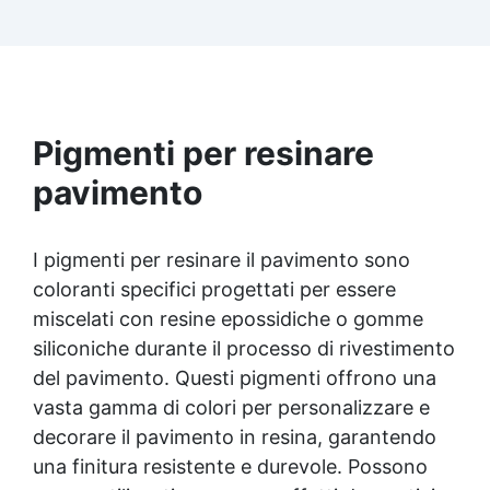
Facilissima da usare: rapporto di miscelazione
intuitivo basta mescolare i 2 componenti in
parti uguali Versatile e creativa: adatta per
colate, rivestimenti e colorabile a piacere.
Resistente : lucentezza duratura e alta
resistenza a graffi e umidità.
Pigmenti per resinare
pavimento
I pigmenti per resinare il pavimento sono
coloranti specifici progettati per essere
miscelati con resine epossidiche o gomme
siliconiche durante il processo di rivestimento
del pavimento. Questi pigmenti offrono una
vasta gamma di colori per personalizzare e
decorare il pavimento in resina, garantendo
una finitura resistente e durevole. Possono