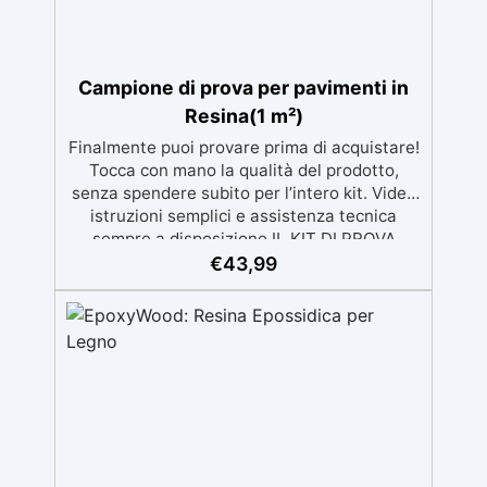
selezionabili.
Campione di prova per pavimenti in
Resina(1 m²)
Finalmente puoi provare prima di acquistare!
Tocca con mano la qualità del prodotto,
senza spendere subito per l’intero kit. Video
istruzioni semplici e assistenza tecnica
sempre a disposizione IL KIT DI PROVA
RICOPRE 1m² la descrizione fa riferimento al
€
43,99
prodotto completo, nel campione di prova
non è presente il mastice epossidico ed il
protettivo ✅ Per ogni superficie: grazie al
primer universale è applicabile sia su
calcestruzzo, piastrelle e superfici irregolari
o danneggiate. ✅ Facile da applicare: Video
Guida completa inclusa, 3 semplici passaggi,
dalla preparazione della superficie alla
finitura protettiva antigraffio. ✅ Risultati