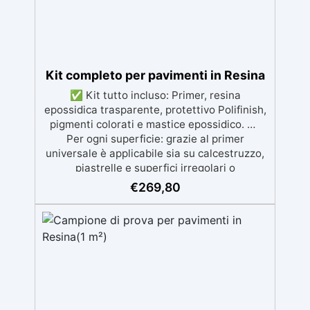
Kit completo per pavimenti in Resina
✅ Kit tutto incluso: Primer, resina
epossidica trasparente, protettivo Polifinish,
pigmenti colorati e mastice epossidico. ✅
Per ogni superficie: grazie al primer
universale è applicabile sia su calcestruzzo,
piastrelle e superfici irregolari o
danneggiate. ✅ Facile da applicare: Video
€
269,80
Guida completa inclusa, 3 semplici passaggi,
dalla preparazione della superficie alla
finitura protettiva antigraffio. ✅ Risultati
professionali: Sistema autolivellante,
resistente ai raggi UV, duraturo e con finitura
lucida o satinata. ✅ Personalizzabile:
Disponibile in kit per metrature da 2m² a
100m², con una vasta gamma di pigmenti