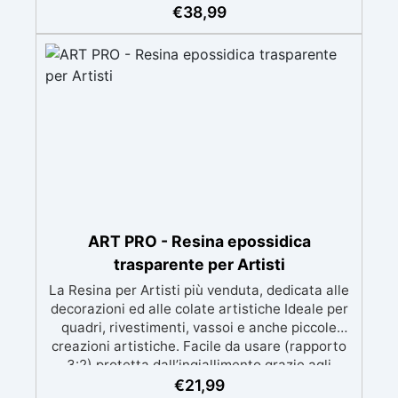
meccanica. Bassa viscosità per eliminare bolle
€
38,99
d'aria e ottenere finiture lisce. Sicura, atossica,
BPA/VOC free e certificata per il contatto
prolungato con la pelle.
ART PRO - Resina epossidica
trasparente per Artisti
La Resina per Artisti più venduta, dedicata alle
decorazioni ed alle colate artistiche Ideale per
quadri, rivestimenti, vassoi e anche piccole
creazioni artistiche. Facile da usare (rapporto
3:2) protetta dall’ingiallimento grazie agli
speciali filtri UV Formula densa : non cola via,
€
21,99