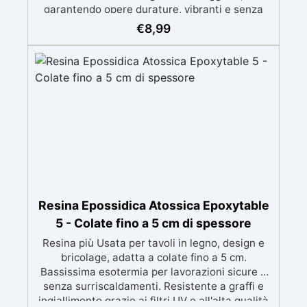
garantendo opere durature, vibranti e senza
ingiallimenti nel tempo Bassa viscosità e
€
8,99
formula anti-bolle per risultati impeccabili,
perfetti per colate di stampi e inglobamenti
Certificata Atossica post catalisi per contatto
con la pelle, BPA free e VoC Free
Resina Epossidica Atossica Epoxytable
5 - Colate fino a 5 cm di spessore
Resina più Usata per tavoli in legno, design e
bricolage, adatta a colate fino a 5 cm.
Bassissima esotermia per lavorazioni sicure e
senza surriscaldamenti. Resistente a graffi e
ingiallimento grazie ai filtri UV e all'alta qualità