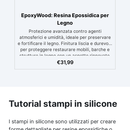
professionali: Sistema autolivellante,
resistente ai raggi UV, duraturo e con finitura
lucida o satinata. ✅ Personalizzabile:
EpoxyWood: Resina Epossidica per
Disponibile in kit per metrature da 2m² a
Legno
100m², con una vasta gamma di pigmenti
Protezione avanzata contro agenti
selezionabili.
atmosferici e umidità, ideale per preservare
e fortificare il legno. Finitura liscia e durevole
per proteggere restaurare mobili, barche e
strutture in legno con un aspetto rinnovato.
Stabilizzazione del legno senza bolle d’aria,
€
31,99
perfetta per riprisitini e riparazioni durevoli
nel tempo. Elevata resistenza chimica e
meccanica, facilmente colorabile per progetti
creativi e robusti. Adatta a diverse superfici,
incluse vetroresina e metallo, semplice da
usare (rapporto 2 a 1).
Tutorial stampi in silicone
I stampi in silicone sono utilizzati per creare
forme dettagliate per resine epossidiche o