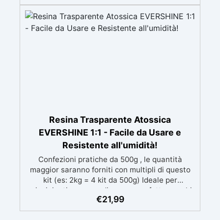
mantenendo i design precisi e puliti. Indurisce
in 12-24h garantendo una superficie lucida e
brillante
Resina Trasparente Atossica
EVERSHINE 1:1 - Facile da Usare e
Resistente all'umidità!
Confezioni pratiche da 500g , le quantità
maggior saranno forniti con multipli di questo
kit (es: 2kg = 4 kit da 500g) Ideale per
principianti: a prova di errore, perfetta per chi
€
21,99
inizia. Sempre lucida: garantisce una finitura
brillante e uniforme in ogni condizione.