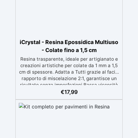
iCrystal - Resina Epossidica Multiuso
- Colate fino a 1,5 cm
Resina trasparente, ideale per artigianato e
creazioni artistiche per colate da 1 mm a 1,5
cm di spessore. Adatta a Tutti grazie al facile
rapporto di miscelazione 2:1, garantisce un
risultato senza imperfezioni Bassa viscosità
per colate senza bolle, compatibile con
€
17,99
legno, silicone, vetro, metallo e altri
materiali. Certificata post-catalisi atossica e
sicura per il contatto con la pelle, Bpa Free e
senza Solventi (Voc Free) Superficie lucida,
autolivellante e con filtri UV anti-
ingiallimento per una finitura durevole e
brillante.