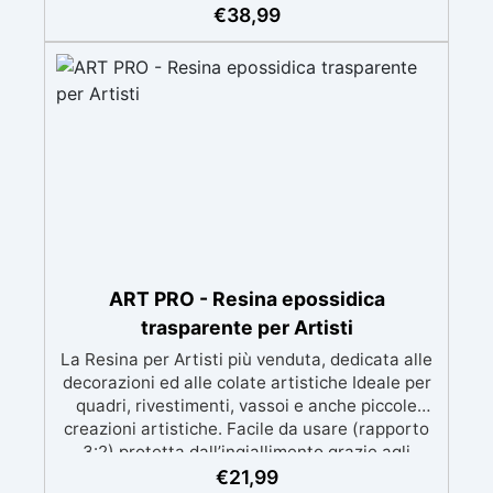
meccanica. Bassa viscosità per eliminare bolle
€
38,99
d'aria e ottenere finiture lisce. Sicura, atossica,
BPA/VOC free e certificata per il contatto
prolungato con la pelle.
ART PRO - Resina epossidica
trasparente per Artisti
La Resina per Artisti più venduta, dedicata alle
decorazioni ed alle colate artistiche Ideale per
quadri, rivestimenti, vassoi e anche piccole
creazioni artistiche. Facile da usare (rapporto
3:2) protetta dall’ingiallimento grazie agli
speciali filtri UV Formula densa : non cola via,
€
21,99