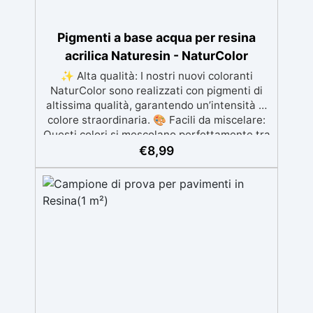
Pigmenti a base acqua per resina
acrilica Naturesin - NaturColor
✨ Alta qualità: I nostri nuovi coloranti
NaturColor sono realizzati con pigmenti di
altissima qualità, garantendo un’intensità di
colore straordinaria. 🎨 Facili da miscelare:
Questi colori si mescolano perfettamente tra
loro, permettendoti di creare infiniti toni e
€
8,99
sfumature per i tuoi progetti artistici. 🕰️ Alta
efficacia: una confezione di NaturColor da
100 grammi colora fino a 10 kg di NatuResin
(basta aggiungere 1% in peso e mescolare)
🎯 Versatilità: Che tu voglia realizzare opere
d’arte, gioielli in resina, oggetti decorativi o
prodotti artigianali, i nostri nuovi coloranti
sono adatti a un’ampia gamma di
applicazioni. 🎨 Compatibilità con la resina
Naturesin: Appositamente progettati per
garantire risultati eccellenti con la resina