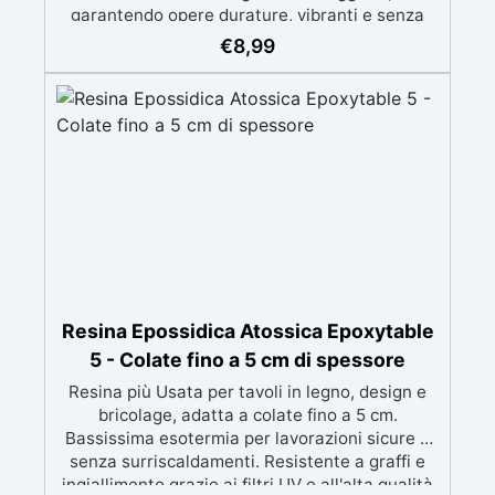
garantendo opere durature, vibranti e senza
ingiallimenti nel tempo Bassa viscosità e
€
8,99
formula anti-bolle per risultati impeccabili,
perfetti per colate di stampi e inglobamenti
Certificata Atossica post catalisi per contatto
con la pelle, BPA free e VoC Free
Resina Epossidica Atossica Epoxytable
5 - Colate fino a 5 cm di spessore
Resina più Usata per tavoli in legno, design e
bricolage, adatta a colate fino a 5 cm.
Bassissima esotermia per lavorazioni sicure e
senza surriscaldamenti. Resistente a graffi e
ingiallimento grazie ai filtri UV e all'alta qualità