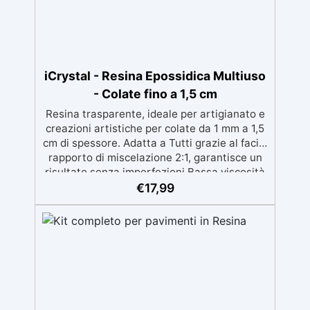
iCrystal - Resina Epossidica Multiuso
- Colate fino a 1,5 cm
Resina trasparente, ideale per artigianato e
creazioni artistiche per colate da 1 mm a 1,5
cm di spessore. Adatta a Tutti grazie al facile
rapporto di miscelazione 2:1, garantisce un
risultato senza imperfezioni Bassa viscosità
per colate senza bolle, compatibile con
€
17,99
legno, silicone, vetro, metallo e altri
materiali. Certificata post-catalisi atossica e
sicura per il contatto con la pelle, Bpa Free e
senza Solventi (Voc Free) Superficie lucida,
autolivellante e con filtri UV anti-
ingiallimento per una finitura durevole e
brillante.