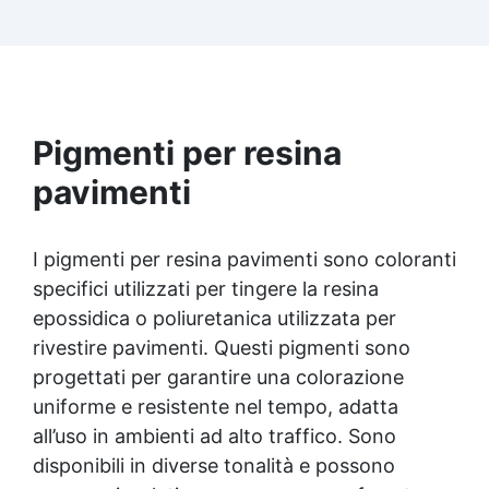
Facilissima da usare: rapporto di miscelazione
intuitivo basta mescolare i 2 componenti in
parti uguali Versatile e creativa: adatta per
colate, rivestimenti e colorabile a piacere.
Resistente : lucentezza duratura e alta
resistenza a graffi e umidità.
Pigmenti per resina
pavimenti
I pigmenti per resina pavimenti sono coloranti
specifici utilizzati per tingere la resina
epossidica o poliuretanica utilizzata per
rivestire pavimenti. Questi pigmenti sono
progettati per garantire una colorazione
uniforme e resistente nel tempo, adatta
all’uso in ambienti ad alto traffico. Sono
disponibili in diverse tonalità e possono