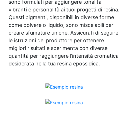
sono formulati per aggiungere tonalità
Disponibile in kit per metrature da 2m² a
100m², con una vasta gamma di pigmenti
vibranti e personalità ai tuoi progetti di resina.
selezionabili.
Questi pigmenti, disponibili in diverse forme
come polvere o liquido, sono miscelabili per
creare sfumature uniche. Assicurati di seguire
le istruzioni del produttore per ottenere i
migliori risultati e sperimenta con diverse
quantità per raggiungere l’intensità cromatica
desiderata nella tua resina epossidica.