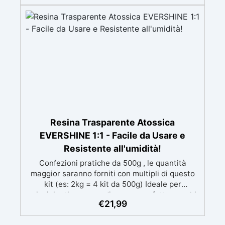
mantenendo i design precisi e puliti. Indurisce
in 12-24h garantendo una superficie lucida e
brillante
Resina Trasparente Atossica
EVERSHINE 1:1 - Facile da Usare e
Resistente all'umidità!
Confezioni pratiche da 500g , le quantità
maggior saranno forniti con multipli di questo
kit (es: 2kg = 4 kit da 500g) Ideale per
principianti: a prova di errore, perfetta per chi
€
21,99
inizia. Sempre lucida: garantisce una finitura
brillante e uniforme in ogni condizione.