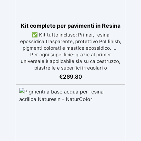
Kit completo per pavimenti in Resina
✅ Kit tutto incluso: Primer, resina
epossidica trasparente, protettivo Polifinish,
pigmenti colorati e mastice epossidico. ✅
Per ogni superficie: grazie al primer
universale è applicabile sia su calcestruzzo,
piastrelle e superfici irregolari o
danneggiate. ✅ Facile da applicare: Video
€
269,80
Guida completa inclusa, 3 semplici passaggi,
dalla preparazione della superficie alla
finitura protettiva antigraffio. ✅ Risultati
professionali: Sistema autolivellante,
resistente ai raggi UV, duraturo e con finitura
lucida o satinata. ✅ Personalizzabile:
Disponibile in kit per metrature da 2m² a
100m², con una vasta gamma di pigmenti
selezionabili.