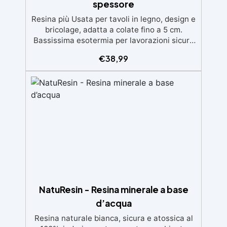
spessore
selezionabili.
Resina più Usata per tavoli in legno, design e
bricolage, adatta a colate fino a 5 cm.
Bassissima esotermia per lavorazioni sicure
e senza surriscaldamenti. Resistente a graffi
€
38,99
e ingiallimento grazie ai filtri UV e all'alta
qualità meccanica. Bassa viscosità per
eliminare bolle d'aria e ottenere finiture
lisce. Sicura, atossica, BPA/VOC free e
certificata per il contatto prolungato con la
pelle.
NatuResin - Resina minerale a base
d’acqua
Resina naturale bianca, sicura e atossica al