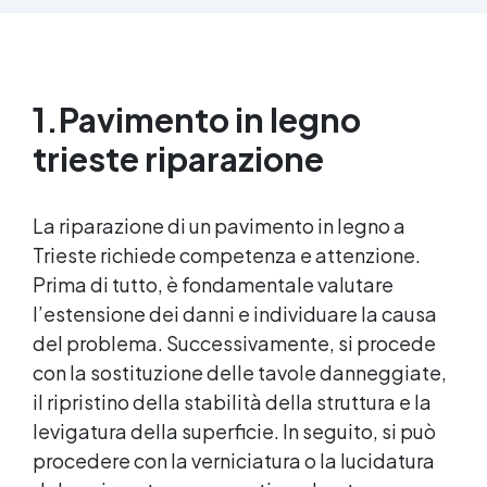
resistente ai raggi UV, duraturo e con finitura
lucida o satinata. ✅ Personalizzabile:
Disponibile in kit per metrature da 2m² a 100m²,
con una vasta gamma di pigmenti selezionabili.
1.
Pavimento in legno
trieste riparazione
La riparazione di un pavimento in legno a
Trieste richiede competenza e attenzione.
Prima di tutto, è fondamentale valutare
l’estensione dei danni e individuare la causa
del problema. Successivamente, si procede
con la sostituzione delle tavole danneggiate,
il ripristino della stabilità della struttura e la
levigatura della superficie. In seguito, si può
procedere con la verniciatura o la lucidatura