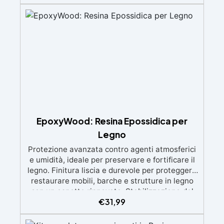
esperienza, con assistenza video/telefonica
gratuita ✅ Economico e Veloce: rinnova le
superfici con una spesa minima, evitando
costosi lavori di ripristino, in appena 24h ✅
Versatile e personalizzabile: adatto a cemento,
calcestruzzo, vecchie pavimentazioni e terra
battuta (previa consulenza). ✅ Resine
resistenti nel tempo: le resine ad alta
tecnologia garantiscono resistenza all'usura e
stabilità del colore negli anni
EpoxyWood: Resina Epossidica per
Legno
Protezione avanzata contro agenti atmosferici
e umidità, ideale per preservare e fortificare il
legno. Finitura liscia e durevole per proteggere
restaurare mobili, barche e strutture in legno
con un aspetto rinnovato. Stabilizzazione del
€
31,99
legno senza bolle d’aria, perfetta per riprisitini e
riparazioni durevoli nel tempo. Elevata
resistenza chimica e meccanica, facilmente