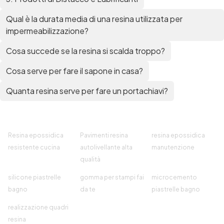
Qual è la durata media di una resina utilizzata per
impermeabilizzazione?
Cosa succede se la resina si scalda troppo?
Cosa serve per fare il sapone in casa?
Quanta resina serve per fare un portachiavi?
Resina epossidica
Pavimenti resina
resina epossidica
resistente cucina
autolivellante alta
manutenzione
qualità
silicone piastrelle
gomma per stampi fai
microcemento
bagno
da te
piastrelle bagno
realizzazione quadri
resina