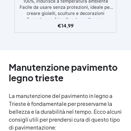
100%, indurisce a temperatura ambiente
Facile da usare senza protezioni, ideale per
creare gioielli, sculture e decorazioni
Formula eco-friendly a base d’acqua,
€
14,99
alternativa sicura alle resine tradizionali
Adatta anche ai bambini, perfetta per un
utilizzo in casa senza rischi Multiuso e
versatile, pronta in soli 30 minuti per
creazioni rapide e personalizzabili.
Manutenzione pavimento
legno trieste
La manutenzione del pavimento in legno a
Trieste è fondamentale per preservarne la
bellezza e la durabilità nel tempo. Ecco alcuni
consigli utili per prendersi cura di questo tipo
di pavimentazione: