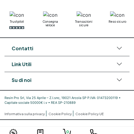
Trustpilot
Consegna
Transazioni
Reso sicuro
veloce
sicure
Contatti
Link Utili
Su di noi
Resin Pro Srl, Via 25 Aprile – Z.I.snc, 19021 Arcola SP P.IVA: 01473200119 •
Capitale sociale 50000€ i.v • REA SP-210889
|
|
Informativa sulla privacy
Cookie Policy
Cookie Policy UE
0