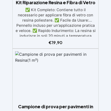
Kit Riparazione Resina e Fibra di Vetro
✅ Kit Completo: Contiene tutto il
necessario per applicare fibra di vetro con
resina poliestere. ✅ Facile da Usare:
Pennello incluso per un'applicazione pratica
e veloce. ✅ Rapido Indurimento: La resina si
indurisce in soli 20 minuti a temperatura
ambiente. ✅ Versatile e Resistente: Adatto
€
19,90
per riparazioni su auto, barche, serbatoi di
plastica o metallo, con resistenza agli agenti
atmosferici. ✅ Ottima Adesione e Durabilità:
Ideale per superfici in metallo, legno,
plastica, e materiali compositi.
Campione di prova per pavimenti in