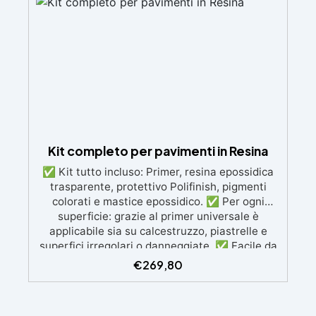
colorabile per progetti creativi e robusti. Adatta
a diverse superfici, incluse vetroresina e
metallo, semplice da usare (rapporto 2 a 1).
Kit completo per pavimenti in Resina
✅ Kit tutto incluso: Primer, resina epossidica
trasparente, protettivo Polifinish, pigmenti
colorati e mastice epossidico. ✅ Per ogni
superficie: grazie al primer universale è
applicabile sia su calcestruzzo, piastrelle e
superfici irregolari o danneggiate. ✅ Facile da
applicare: Video Guida completa inclusa, 3
€
269,80
semplici passaggi, dalla preparazione della
superficie alla finitura protettiva antigraffio. ✅
Risultati professionali: Sistema autolivellante,