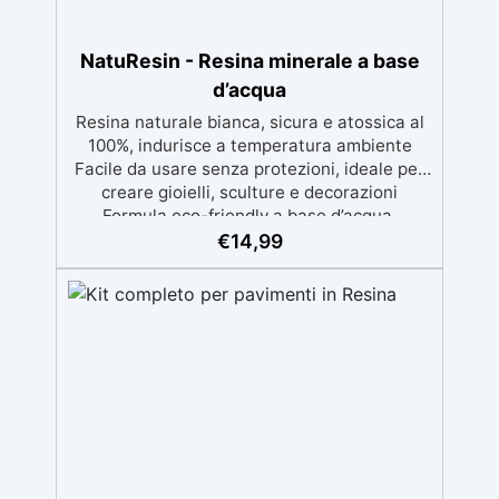
NatuResin - Resina minerale a base
d’acqua
Resina naturale bianca, sicura e atossica al
100%, indurisce a temperatura ambiente
Facile da usare senza protezioni, ideale per
creare gioielli, sculture e decorazioni
Formula eco-friendly a base d’acqua,
alternativa sicura alle resine tradizionali
€
14,99
Adatta anche ai bambini, perfetta per un
utilizzo in casa senza rischi Multiuso e
versatile, pronta in soli 30 minuti per
creazioni rapide e personalizzabili.