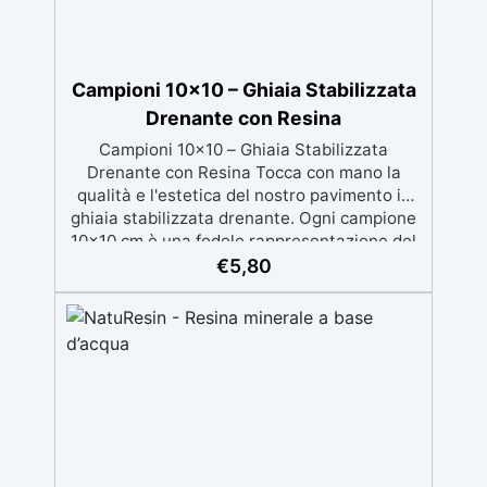
Campioni 10x10 – Ghiaia Stabilizzata
Drenante con Resina
Campioni 10x10 – Ghiaia Stabilizzata
Drenante con Resina Tocca con mano la
qualità e l'estetica del nostro pavimento in
ghiaia stabilizzata drenante. Ogni campione
10x10 cm è una fedele rappresentazione del
materiale finito, composto da ghiaia naturale
€
5,80
e resina trasparente ad alte
prestazioni.Ideale per vedere da vicino
l’effetto estetico, sentire la texture al tatto e
testare la compattezza e la porosità del
materiale. Perfetto per chi desidera valutare
la resa visiva e funzionale prima di procedere
con la posa su ampie superfici. Il campione
ha spessore 1 cm ma puo essere posato fino
a 10 cm di spessore