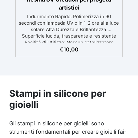
artistici
Indurimento Rapido: Polimerizza in 90
secondi con lampada UV o in 1-2 ore alla luce
solare Alta Durezza e Brillantezza:
Superficie lucida, trasparente e resistente
Facilità di Utilizzo: Nessun catalizzatore
richiesto, applicala e indurisce subito
€
10,00
Versatilità: Ideale per gioielli, accessori e
decorazioni personalizzate Nuova Formula:
Non lascia superfici appiccicose, risultato
pulito e sicuro
Stampi in silicone per
gioielli
Gli stampi in silicone per gioielli sono
strumenti fondamentali per creare gioielli fai-