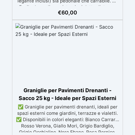
legante inclusi) sia pedonale che carrabile. ✅
Facile da applicare: istruzioni dettagliate per
€
60,00
risultati impeccabili, senza bisogno di
esperienza, con assistenza video/telefonica
gratuita ✅ Economico e Veloce: rinnova le
superfici con una spesa minima, evitando
costosi lavori di ripristino, in appena 24h ✅
Versatile e personalizzabile: adatto a cemento,
calcestruzzo, vecchie pavimentazioni e terra
battuta (previa consulenza). ✅ Resine
resistenti nel tempo: le resine ad alta
tecnologia garantiscono resistenza all'usura e
stabilità del colore negli anni
Graniglie per Pavimenti Drenanti -
Sacco 25 kg - Ideale per Spazi Esterni
✅ Graniglie per pavimenti drenanti, ideali per
spazi esterni come giardini, terrazze e vialetti.
✅ Disponibili in colori eleganti: Bianco Carrara,
Rosso Verona, Giallo Mori, Grigio Bardiglio,
Grigio Occhialino, Nero Ebano, Rosa Pernice,