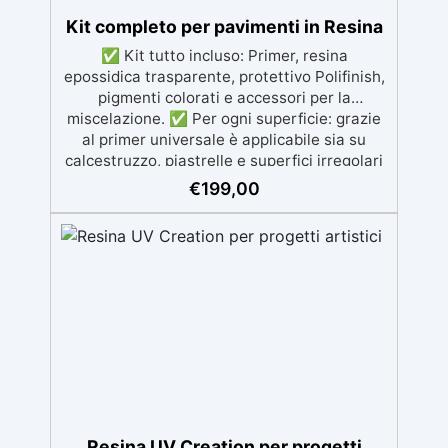
Kit completo per pavimenti in Resina
✅ Kit tutto incluso: Primer, resina
epossidica trasparente, protettivo Polifinish,
pigmenti colorati e accessori per la
miscelazione. ✅ Per ogni superficie: grazie
al primer universale è applicabile sia su
calcestruzzo, piastrelle e superfici irregolari
o danneggiate. ✅ Facile da applicare: Video
€
199,00
Guida completa inclusa, 3 semplici passaggi,
dalla preparazione della superficie alla
finitura protettiva antigraffio. ✅ Risultati
professionali: Sistema autolivellante,
resistente ai raggi UV, duraturo e con finitura
lucida o satinata. ✅ Personalizzabile:
Disponibile in kit per metrature da 2m² a
100m², con una vasta gamma di pigmenti
selezionabili.
Resina UV Creation per progetti