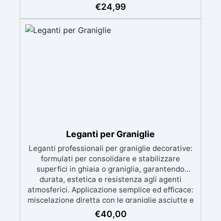
Beige Botticino ✅ Facili da applicare: al
€
24,99
naturale oppure mescolate con leganti in resina
per ghiaino stabilizzato ✅ Economiche e
resistenti, garantiscono durata e un sistema di
drenaggio efficiente. ✅ Sacchi da 25kg,
consigliate per coprire circa 1 m2
Leganti per Graniglie
Leganti professionali per graniglie decorative:
formulati per consolidare e stabilizzare
superfici in ghiaia o graniglia, garantendo
durata, estetica e resistenza agli agenti
atmosferici. Applicazione semplice ed efficace:
miscelazione diretta con le graniglie asciutte e
posa facilitata anche su superfici preesistenti,
€
40,00
ideale per vialetti, cortili, aree pedonali e