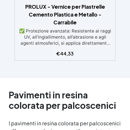
PROLUX - Vernice per Piastrelle
Cemento Plastica e Metallo -
Carrabile
✅ Protezione avanzata: Resistente ai raggi
UV, all’ingiallimento, all’abrasione e agli
agenti atmosferici, si applica direttamente
su piastrelle cemento metallo o altre
€
44,33
superfici. ✅ Adatta per ambienti umidi od
alto passaggio : Formulazione Poliuretanica,
ideale per ambienti che richiedono la
massima resistenza - superiore alle resine
epossidiche e vernici classiche. ✅ Finitura
versatile e personalizzabile: Disponibile in
qualsiasi colore, con finitura lucida o
Pavimenti in resina
satinata. Coprente in una singola passata.
colorata per palcoscenici
✅ Universale: Perfetta per pavimentazioni ,
parcheggi esterni, magazzini e , oltre a
rivestimenti su acciaio opportunamente
preparato. ✅ Conformità e sicurezza:
I pavimenti in resina colorata per palcoscenici
Conforme al Regolamento Europeo EU no.