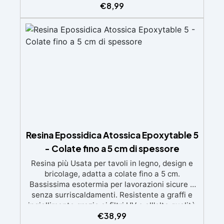
ingiallimenti nel tempo Bassa viscosità e
€
8,99
formula anti-bolle per risultati impeccabili,
perfetti per colate di stampi e inglobamenti
Certificata Atossica post catalisi per contatto
con la pelle, BPA free e VoC Free
Resina Epossidica Atossica Epoxytable 5
- Colate fino a 5 cm di spessore
Resina più Usata per tavoli in legno, design e
bricolage, adatta a colate fino a 5 cm.
Bassissima esotermia per lavorazioni sicure e
senza surriscaldamenti. Resistente a graffi e
ingiallimento grazie ai filtri UV e all'alta qualità
€
38,99
meccanica. Bassa viscosità per eliminare bolle