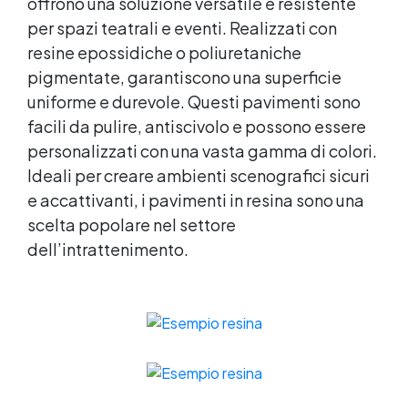
offrono una soluzione versatile e resistente
305/2011 - Regolamento Europeo EU no.
per spazi teatrali e eventi. Realizzati con
574/2014 - Marcatura CE secondo EN 1504-2
resine epossidiche o poliuretaniche
e relativa Dichiarazione di Prestazione (DoP)
✅ Facile da Usare, miscela i 2 componenti
pigmentate, garantiscono una superficie
(2 : 1) comodamente predosati
uniforme e durevole. Questi pavimenti sono
facili da pulire, antiscivolo e possono essere
personalizzati con una vasta gamma di colori.
Ideali per creare ambienti scenografici sicuri
e accattivanti, i pavimenti in resina sono una
scelta popolare nel settore
dell’intrattenimento.