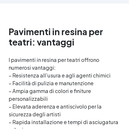
parti uguali Versatile e creativa: adatta per
colate, rivestimenti e colorabile a piacere.
Resistente : lucentezza duratura e alta
resistenza a graffi e umidità.
Pavimenti in resina per
teatri: vantaggi
I pavimenti in resina per teatri offrono
numerosi vantaggi:
– Resistenza all’usura e agli agenti chimici
– Facilità di pulizia e manutenzione
– Ampia gamma di colori e finiture
personalizzabili
– Elevata aderenza e antiscivolo per la
sicurezza degli artisti
– Rapida installazione e tempi di asciugatura