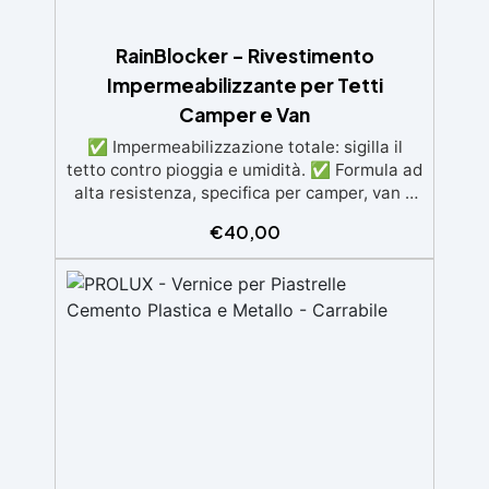
RainBlocker – Rivestimento
Impermeabilizzante per Tetti
Camper e Van
✅ Impermeabilizzazione totale: sigilla il
tetto contro pioggia e umidità. ✅ Formula ad
alta resistenza, specifica per camper, van e
caravan. ✅ Aderenza eccellente su
€
40,00
vetroresina, alluminio e lamiera. ✅ Resiste
agli sbalzi termici da -20°C a +80°C. ✅
Applicazione semplice a rullo, pennello o
spruzzo airless. ✅ Durata pluriennale:
protezione elastica, anti-UV e resistente nel
tempo.