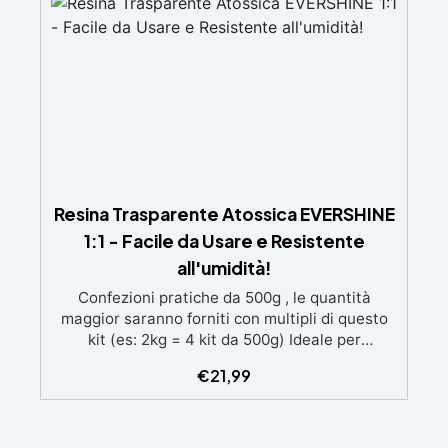
brillante
Resina Trasparente Atossica EVERSHINE
1:1 - Facile da Usare e Resistente
all'umidità!
Confezioni pratiche da 500g , le quantità
maggior saranno forniti con multipli di questo
kit (es: 2kg = 4 kit da 500g) Ideale per
principianti: a prova di errore, perfetta per chi
€
21,99
inizia. Sempre lucida: garantisce una finitura
brillante e uniforme in ogni condizione.
Facilissima da usare: rapporto di miscelazione
intuitivo basta mescolare i 2 componenti in