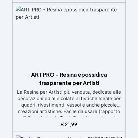
d'aria e ottenere finiture lisce. Sicura, atossica,
BPA/VOC free e certificata per il contatto
prolungato con la pelle.
ART PRO - Resina epossidica
trasparente per Artisti
La Resina per Artisti più venduta, dedicata alle
decorazioni ed alle colate artistiche Ideale per
quadri, rivestimenti, vassoi e anche piccole
creazioni artistiche. Facile da usare (rapporto
3:2) protetta dall’ingiallimento grazie agli
€
21,99
speciali filtri UV Formula densa : non cola via,
mantenendo i design precisi e puliti. Indurisce
in 12-24h garantendo una superficie lucida e