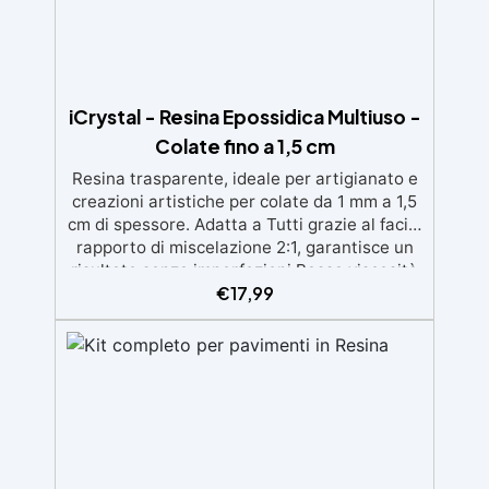
iCrystal - Resina Epossidica Multiuso -
Colate fino a 1,5 cm
Resina trasparente, ideale per artigianato e
creazioni artistiche per colate da 1 mm a 1,5
cm di spessore. Adatta a Tutti grazie al facile
rapporto di miscelazione 2:1, garantisce un
risultato senza imperfezioni Bassa viscosità
€
17,99
per colate senza bolle, compatibile con
legno, silicone, vetro, metallo e altri
materiali. Certificata post-catalisi atossica e
sicura per il contatto con la pelle, Bpa Free e
senza Solventi (Voc Free) Superficie lucida,
autolivellante e con filtri UV anti-
ingiallimento per una finitura durevole e
brillante.