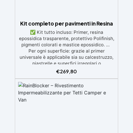
Kit completo per pavimenti in Resina
✅ Kit tutto incluso: Primer, resina
epossidica trasparente, protettivo Polifinish,
pigmenti colorati e mastice epossidico. ✅
Per ogni superficie: grazie al primer
universale è applicabile sia su calcestruzzo,
piastrelle e superfici irregolari o
danneggiate. ✅ Facile da applicare: Video
€
269,80
Guida completa inclusa, 3 semplici passaggi,
dalla preparazione della superficie alla
finitura protettiva antigraffio. ✅ Risultati
professionali: Sistema autolivellante,
resistente ai raggi UV, duraturo e con finitura
lucida o satinata. ✅ Personalizzabile:
Disponibile in kit per metrature da 2m² a
100m², con una vasta gamma di pigmenti
selezionabili.