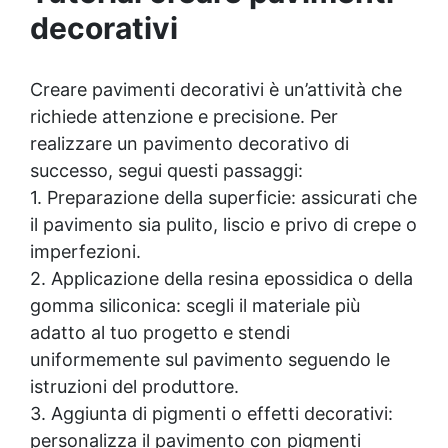
decorativi
KariSoap assicura che il sapone mantenga la
sua bellezza nel tempo, senza deteriorarsi.
Creatività Illimitata: Disponibile in due
versioni – Bianca e Trasparente – KariSoap
Creare
pavimenti decorativi
è un’attività che
può essere facilmente colorata con i
richiede attenzione e precisione. Per
coloranti ColorSoap, permettendoti di creare
realizzare un pavimento decorativo di
saponi dal design unico e personalizzato.
successo, segui questi passaggi:
1. Preparazione della superficie: assicurati che
il pavimento sia pulito, liscio e privo di crepe o
imperfezioni.
2. Applicazione della resina epossidica o della
gomma siliconica: scegli il materiale più
adatto al tuo progetto e stendi
uniformemente sul pavimento seguendo le
istruzioni del produttore.
3. Aggiunta di pigmenti o effetti decorativi:
personalizza il pavimento con pigmenti