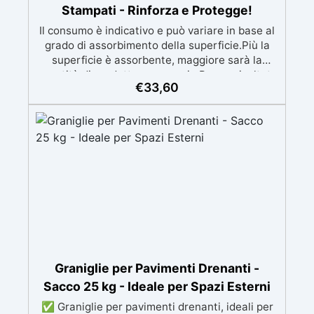
Stampati - Rinforza e Protegge!
Il consumo è indicativo e può variare in base al
grado di assorbimento della superficie.Più la
superficie è assorbente, maggiore sarà la
quantità di prodotto necessaria.Per un risultato
€
33,60
ottimale, consigliamo di acquistare una
quantità sufficiente per l’applicazione di almeno
due mani. ✅ Resina metacrilica
monocomponente per consolidare e proteggere
pavimenti in cemento e calcestruzzo ✅
Penetrazione profonda grazie alla bassa
viscosità, aumentando resistenza meccanica e
chimica ✅ Finitura lucida che ravviva il colore,
protegge dall'umidità, raggi UV e rende la
superficie antipolvere ✅ Facile applicazione
con rullo, asciugatura in meno di 12 ore per una
protezione rapida e duratura ✅ Ideale per
garage, cortili, magazzini e piazzali, resistente
Graniglie per Pavimenti Drenanti -
a temperature estreme e agenti chimici
Sacco 25 kg - Ideale per Spazi Esterni
✅ Graniglie per pavimenti drenanti, ideali per