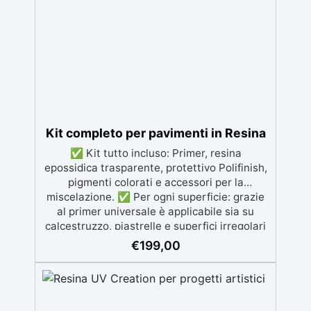
decorazioni e prototipazione rapida.
Kit completo per pavimenti in Resina
✅ Kit tutto incluso: Primer, resina
epossidica trasparente, protettivo Polifinish,
pigmenti colorati e accessori per la
miscelazione. ✅ Per ogni superficie: grazie
al primer universale è applicabile sia su
calcestruzzo, piastrelle e superfici irregolari
o danneggiate. ✅ Facile da applicare: Video
€
199,00
Guida completa inclusa, 3 semplici passaggi,
dalla preparazione della superficie alla
finitura protettiva antigraffio. ✅ Risultati
professionali: Sistema autolivellante,