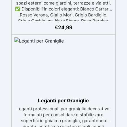
spazi esterni come giardini, terrazze e vialetti.
✅ Disponibili in colori eleganti: Bianco Carrara,
Rosso Verona, Giallo Mori, Grigio Bardiglio,
Grigio Occhialino, Nero Ebano, Rosa Pernice,
Beige Botticino ✅ Facili da applicare: al
€
24,99
naturale oppure mescolate con leganti in resina
per ghiaino stabilizzato ✅ Economiche e
resistenti, garantiscono durata e un sistema di
drenaggio efficiente. ✅ Sacchi da 25kg,
consigliate per coprire circa 1 m2
Leganti per Graniglie
Leganti professionali per graniglie decorative:
formulati per consolidare e stabilizzare
superfici in ghiaia o graniglia, garantendo
durata, estetica e resistenza agli agenti