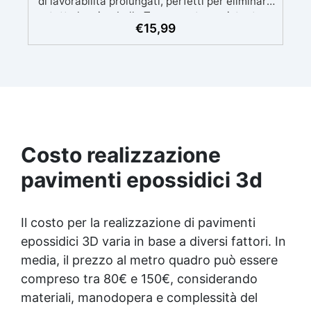
di lavorabilità prolungati, perfetti per eliminare
mantiene i sassi uniti, evitando disordine e
tutte le microbolle Trasparente, resistente
dispersione nel giardino. Perfetto per vialetti
€
15,99
all'ingiallimento per colate da 2mm fino a 2 cm,
decorativi, aiuole, bordure ornamentali, ✅
minimizzando le bolle d'aria per risultati
Clicca qui sotto nella descrizione il prodotto
impeccabili. Compatibile con coloranti in pasta
che hai scelto per scoprire tutti i dettagli
o polvere, permettendo personalizzazioni
uniche Sicura, BPA Free, inodore e certificata
atossica post-catalisi, perfetta per creazioni
destinate al contatto diretto con la pelle.
Costo realizzazione
pavimenti epossidici 3d
Il costo per la realizzazione di pavimenti
epossidici 3D varia in base a diversi fattori. In
media, il prezzo al metro quadro può essere
compreso tra 80€ e 150€, considerando
materiali, manodopera e complessità del