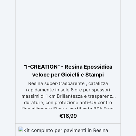
"I-CREATION" - Resina Epossidica
veloce per Gioielli e Stampi
Resina super-trasparente , catalizza
rapidamente in sole 6 ore per spessori
massimi di 1 cm Brillantezza e trasparenza
durature, con protezione anti-UV contro
l’ingiallimento Sicura, certificata BPA Free,
senza solventi e inodore, prodotta al 100% in
€
16,99
Italia Facile da usare (rapporto 2:1) e
lavorare, con bassa viscosità per ridurre le
bolle Ideale per gioielli, piccole colate,