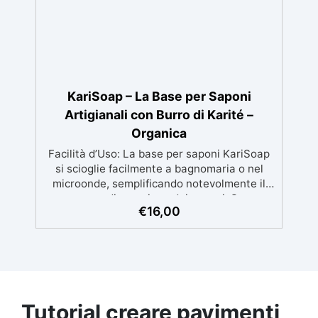
KariSoap – La Base per Saponi
Artigianali con Burro di Karité –
Organica
Facilità d’Uso: La base per saponi KariSoap
si scioglie facilmente a bagnomaria o nel
microonde, semplificando notevolmente il
processo di creazione dei saponi. Super
€
16,00
Sicuro: Realizzata con ingredienti naturali e
sicuri, KariSoap è un prodotto organico che
garantisce un sapone delicato sulla pelle e
privo di sostanze nocive. Benefici del Burro
di Karité: Ricca di burro di karité, nota per le
sue proprietà nutrienti, idratanti e protettive,
ideale per una pelle morbida e ben curata.
Tutorial creare pavimenti
Ideale per Saponi Decorativi: La formula di