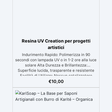
resistente ai raggi UV, duraturo e con finitura
lucida o satinata. ✅ Personalizzabile:
Disponibile in kit per metrature da 2m² a
100m², con una vasta gamma di pigmenti
selezionabili.
Resina UV Creation per progetti
artistici
Indurimento Rapido: Polimerizza in 90
secondi con lampada UV o in 1-2 ore alla luce
solare Alta Durezza e Brillantezza:
Superficie lucida, trasparente e resistente
Facilità di Utilizzo: Nessun catalizzatore
richiesto, applicala e indurisce subito
€
10,00
Versatilità: Ideale per gioielli, accessori e
decorazioni personalizzate Nuova Formula:
Non lascia superfici appiccicose, risultato
pulito e sicuro