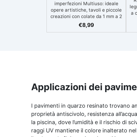
R
imperfezioni Multiuso: ideale
leg
opere artistiche, tavoli e piccole
a 
creazioni con colate da 1 mm a 2
eso
cm Resistente ai graffi e ai raggi
€
8,99
UV, garantendo opere durature,
vibranti e senza ingiallimenti nel
ing
tempo Bassa viscosità e formula
all
anti-bolle per risultati
v
impeccabili, perfetti per colate di
d'
stampi e inglobamenti
Sic
Certificata Atossica post catalisi
per contatto con la pelle, BPA
free e VoC Free
Applicazioni dei pavime
I pavimenti in quarzo resinato trovano am
proprietà antiscivolo, resistenza all’acqua 
la piscina, dove l’umidità e il rischio di s
raggi UV mantiene il colore inalterato nel 