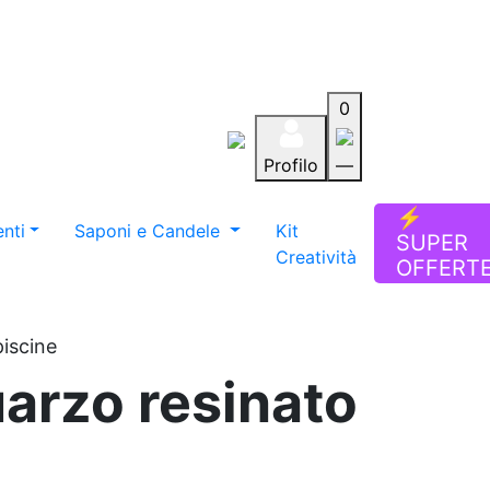
0
Profilo
—
Aiuto
Preferiti
Blog
⚡
nti
Saponi e Candele
Kit
SUPER
Creatività
OFFERT
piscine
uarzo resinato