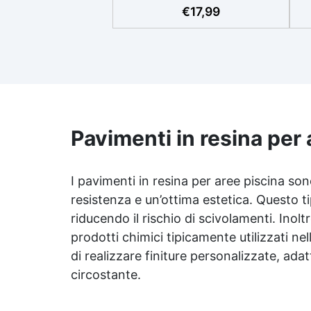
p
€
17,99
Tutti grazie al facile rapporto di
si
miscelazione 2:1, garantisce un
risultato senza imperfezioni
Bassa viscosità per colate
ap
senza bolle, compatibile con
i
legno, silicone, vetro, metallo e
altri materiali. Certificata post-
catalisi atossica e sicura per il
contatto con la pelle, Bpa Free
Pavimenti in resina per 
Ri
e senza Solventi (Voc Free)
Superficie lucida, autolivellante
ra
e con filtri UV anti-ingiallimento
I pavimenti in resina per aree piscina so
per una finitura durevole e
resistenza e un’ottima estetica. Questo ti
Pe
brillante.
riducendo il rischio di scivolamenti. Inoltr
10
prodotti chimici tipicamente utilizzati nell
di realizzare finiture personalizzate, ada
circostante.