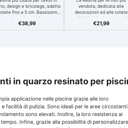
esina più Usata per tavoli in
La Resina per Artisti più
no, design e bricolage, adatta
venduta, dedicata alle
colate fino a 5 cm. Bassissima
decorazioni ed alle colate
termia per lavorazioni sicure
artistiche Ideale per quadri
€
38,99
€
21,99
e senza surriscaldamenti.
rivestimenti, vassoi e anch
Resistente a graffi e
piccole creazioni artistiche
iallimento grazie ai filtri UV e
Facile da usare (rapporto 3
'alta qualità meccanica. Bassa
protetta dall’ingiallimento gr
iscosità per eliminare bolle
agli speciali filtri UV Formu
aria e ottenere finiture lisce.
densa : non cola via,
ura, atossica, BPA/VOC free e
mantenendo i design precisi
certificata per il contatto
puliti. Indurisce in 12-24h
prolungato con la pelle.
garantendo una superficie lu
e brillante
nti in quarzo resinato per pisc
pia applicazione nelle piscine grazie alle loro
e facilità di pulizia. Sono ideali per le aree circostanti
civolamento sono elevati. Inoltre, la loro resistenza ai
tempo. Infine, grazie alla possibilità di personalizzar