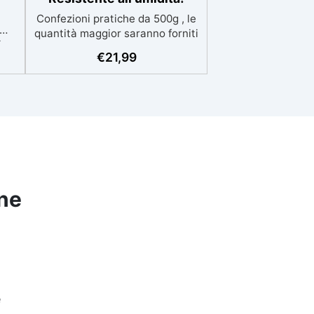
Confezioni pratiche da 500g , le
quantità maggior saranno forniti
,
con multipli di questo kit (es: 2kg
€
21,99
e
= 4 kit da 500g) Ideale per
.
principianti: a prova di errore,
:2)
perfetta per chi inizia. Sempre
azie
lucida: garantisce una finitura
la
brillante e uniforme in ogni
condizione. Facilissima da usare:
 e
rapporto di miscelazione
intuitivo basta mescolare i 2
cida
componenti in parti uguali
ine
Versatile e creativa: adatta per
colate, rivestimenti e colorabile
a piacere. Resistente :
lucentezza duratura e alta
resistenza a graffi e umidità.
e