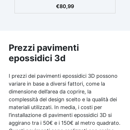
ripara: Una sola applicazione per una
€
80,99
superficie brillante, liscia e protetta dalle
infiltrazioni ✅ Colorazione personalizzabile:
Compatibile con coloranti e polveri
metalliche per effetti cromatici unici. ✅
Facile da applicare: Priva di solventi e
inodore, con 1 kg ricopre circa 1 m2 (1 mm di
Prezzi pavimenti
spessore) La confezione contiene: Vertical
Glass A 2 kg + 1.4 kg Vertical Glass B
epossidici 3d
I prezzi dei pavimenti epossidici 3D possono
variare in base a diversi fattori, come la
dimensione dell’area da coprire, la
complessità del design scelto e la qualità dei
materiali utilizzati. In media, i costi per
l’installazione di pavimenti epossidici 3D si
aggirano tra i 50€ e i 150€ al metro quadrato.