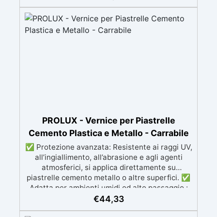
Si applica facilmente a rullo e aderisce anche
su superfici difficili anche verticali. Riempie
crepe e irregolarità del pavimento.
Rinnovandolo con una sola passata. 🔹 Senza
demolizioni, su qualsiasi superficie edile:
piastrelle, cemento, cotto, calcestruzzo.🔹
Perfetta adesione anche su superfici umide,
irregolari o danneggiate.🔹 Colorabile a piacere
si applica con un semplice ruolo o pennello🔹
Resistente al calpestio ed anche carrabile (2
mani).🔹 Asciugatura rapida: già calpestabile il
giorno successivo
PROLUX - Vernice per Piastrelle
Cemento Plastica e Metallo - Carrabile
✅ Protezione avanzata: Resistente ai raggi UV,
all’ingiallimento, all’abrasione e agli agenti
atmosferici, si applica direttamente su
piastrelle cemento metallo o altre superfici. ✅
Adatta per ambienti umidi od alto passaggio :
Formulazione Poliuretanica, ideale per ambienti
€
44,33
che richiedono la massima resistenza -