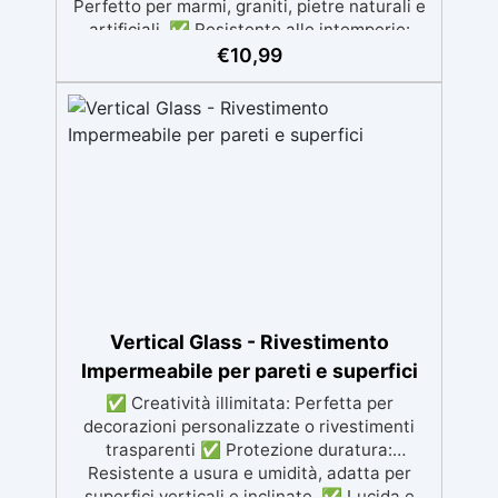
Perfetto per marmi, graniti, pietre naturali e
artificiali. ✅ Resistente alle intemperie:
Inalterabile alle condizioni atmosferiche e
€
10,99
resistente agli UV. ✅ Applicazioni verticali:
Ideale per applicazioni verticali, senza
rischio di colature. ✅ Facile da usare:
Miscelazione semplice con rapporto 100:50
per risultati ottimali.
Vertical Glass - Rivestimento
Impermeabile per pareti e superfici
✅ Creatività illimitata: Perfetta per
decorazioni personalizzate o rivestimenti
trasparenti ✅ Protezione duratura:
Resistente a usura e umidità, adatta per
superfici verticali e inclinate. ✅ Lucida e