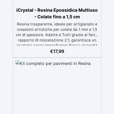
iCrystal - Resina Epossidica Multiuso
- Colate fino a 1,5 cm
Resina trasparente, ideale per artigianato e
creazioni artistiche per colate da 1 mm a 1,5
cm di spessore. Adatta a Tutti grazie al facile
rapporto di miscelazione 2:1, garantisce un
risultato senza imperfezioni Bassa viscosità
per colate senza bolle, compatibile con
€
17,99
legno, silicone, vetro, metallo e altri
materiali. Certificata post-catalisi atossica e
sicura per il contatto con la pelle, Bpa Free e
senza Solventi (Voc Free) Superficie lucida,
autolivellante e con filtri UV anti-
ingiallimento per una finitura durevole e
brillante.