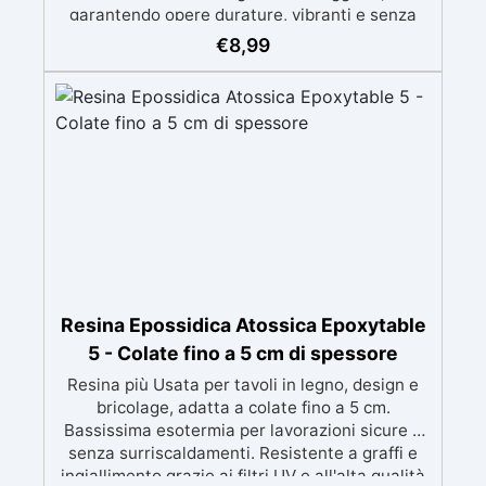
garantendo opere durature, vibranti e senza
ingiallimenti nel tempo Bassa viscosità e
€
8,99
formula anti-bolle per risultati impeccabili,
perfetti per colate di stampi e inglobamenti
Certificata Atossica post catalisi per contatto
con la pelle, BPA free e VoC Free
Resina Epossidica Atossica Epoxytable
5 - Colate fino a 5 cm di spessore
Resina più Usata per tavoli in legno, design e
bricolage, adatta a colate fino a 5 cm.
Bassissima esotermia per lavorazioni sicure e
senza surriscaldamenti. Resistente a graffi e
ingiallimento grazie ai filtri UV e all'alta qualità