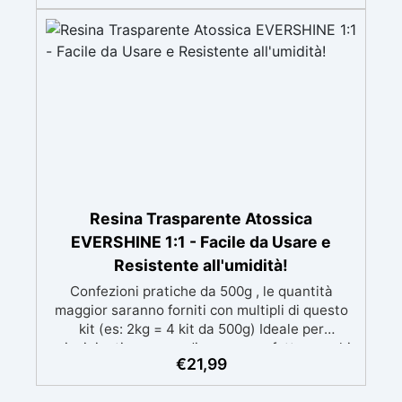
mantenendo i design precisi e puliti. Indurisce
in 12-24h garantendo una superficie lucida e
brillante
Resina Trasparente Atossica
EVERSHINE 1:1 - Facile da Usare e
Resistente all'umidità!
Confezioni pratiche da 500g , le quantità
maggior saranno forniti con multipli di questo
kit (es: 2kg = 4 kit da 500g) Ideale per
principianti: a prova di errore, perfetta per chi
€
21,99
inizia. Sempre lucida: garantisce una finitura
brillante e uniforme in ogni condizione.