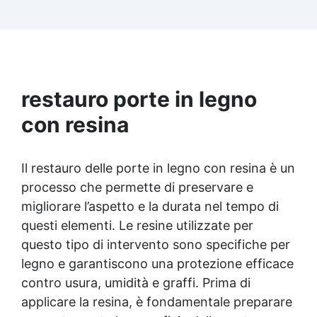
Facilissima da usare: rapporto di miscelazione
intuitivo basta mescolare i 2 componenti in
parti uguali Versatile e creativa: adatta per
colate, rivestimenti e colorabile a piacere.
Resistente : lucentezza duratura e alta
resistenza a graffi e umidità.
restauro porte in legno
con resina
Il restauro delle porte in legno con resina è un
processo che permette di preservare e
migliorare l’aspetto e la durata nel tempo di
questi elementi. Le resine utilizzate per
questo tipo di intervento sono specifiche per
legno e garantiscono una protezione efficace
contro usura, umidità e graffi. Prima di
applicare la resina, è fondamentale preparare