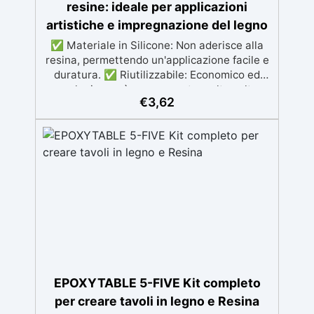
resine: ideale per applicazioni
artistiche e impregnazione del legno
✅ Materiale in Silicone: Non aderisce alla
resina, permettendo un'applicazione facile e
duratura. ✅ Riutilizzabile: Economico ed
ecologico, può essere usato molte volte
€
3,62
senza perdere efficacia. ✅ Precisione e
Uniformità: Assicura un'applicazione precisa
e uniforme della resina. ✅ Versatilità:
Perfetto per applicazioni artistiche e per
impregnare legno e materiali porosi. ✅
Facile da Pulire: Si pulisce facilmente con
acqua calda e sapone, garantendo una
manutenzione semplice.
EPOXYTABLE 5-FIVE Kit completo
per creare tavoli in legno e Resina