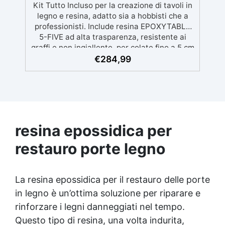
Kit Tutto Incluso per la creazione di tavoli in
legno e resina, adatto sia a hobbisti che a
professionisti. Include resina EPOXYTABLE
5-FIVE ad alta trasparenza, resistente ai
graffi e non ingiallente, per colate fino a 5 cm
di spessore. Incluso materile per creare la
€
284,99
cassaforma: distaccante “Shiny Shield” e
silicone atossico per una sigillatura perfetta.
Kit lucidante professionale con dischi Mirka
e pasta EpoxyPolish per una finitura
impeccabile. Disponibile in varianti per tavoli
di dimensioni diverse: Beginner (0,3 m²), Pro
resina epossidica per
(0,6 m²), e XXL (1,3 m²), in base alle tue
esigenze Leggi Prima dell'uso || Scarica
restauro porte legno
le Istruzioni per una lucidatura perfetta!
La resina epossidica per il restauro delle porte
in legno è un’ottima soluzione per riparare e
rinforzare i legni danneggiati nel tempo.
Questo tipo di resina, una volta indurita,