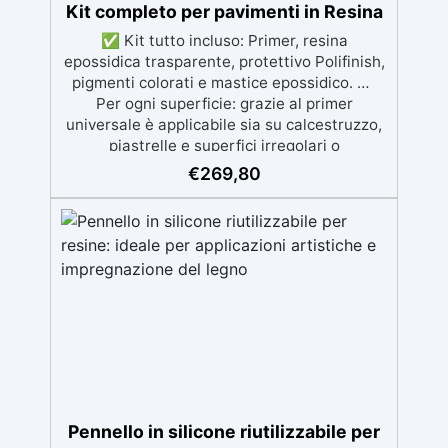
Kit completo per pavimenti in Resina
✅ Kit tutto incluso: Primer, resina
epossidica trasparente, protettivo Polifinish,
pigmenti colorati e mastice epossidico. ✅
Per ogni superficie: grazie al primer
universale è applicabile sia su calcestruzzo,
piastrelle e superfici irregolari o
danneggiate. ✅ Facile da applicare: Video
€
269,80
Guida completa inclusa, 3 semplici passaggi,
dalla preparazione della superficie alla
finitura protettiva antigraffio. ✅ Risultati
professionali: Sistema autolivellante,
resistente ai raggi UV, duraturo e con finitura
lucida o satinata. ✅ Personalizzabile:
Disponibile in kit per metrature da 2m² a
100m², con una vasta gamma di pigmenti
selezionabili.
Pennello in silicone riutilizzabile per