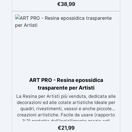
meccanica. Bassa viscosità per eliminare bolle
€
38,99
d'aria e ottenere finiture lisce. Sicura, atossica,
BPA/VOC free e certificata per il contatto
prolungato con la pelle.
ART PRO - Resina epossidica
trasparente per Artisti
La Resina per Artisti più venduta, dedicata alle
decorazioni ed alle colate artistiche Ideale per
quadri, rivestimenti, vassoi e anche piccole
creazioni artistiche. Facile da usare (rapporto
3:2) protetta dall’ingiallimento grazie agli
speciali filtri UV Formula densa : non cola via,
€
21,99