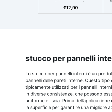
P
mantiene volume e forma,
pr
€
12,90
perfetto anche per applicazioni
si
all’esterno. ✅ Coloranti, Spatola
e guanti per applicare in
Omaggio: riproduci qualsiasi
ap
tonalità del legno, con il kit di
i
applicazione omaggio. ✅
Compatibile con vernici e
sup
finiture: non lascia aloni né
difetti visivi. ✅ Facile da
carteggiare e rifinire: risultati
stucco per pannelli inte
professionali in pochi passaggi.
rag
Lo stucco per pannelli interni è un prodotto
Pe
pannelli delle pareti interne. Questo tipo
10
tipicamente utilizzati per i pannelli inte
in diverse consistenze, che possono esse
uniforme e liscia. Prima dell’applicazio
la superficie per garantire una migliore a