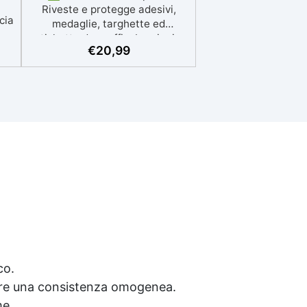
Riveste e protegge adesivi,
scia
medaglie, targhette ed
etichette da graffi, abrasioni e
e
€
20,99
umidità. ✅ Flessibile e
Durevole: Crea un film
trasparente, antigraffio e non
nza
ingiallente, ideale anche per
etichette da esterno. ✅ Facile
oli
Applicazione: Compatibile con
za
carta, resina e materiali
nte
incorporati come luci LED. ✅
i e
Resistenza Termica e
Dielettrica: da -40°C a +80°C ,
a e
con ottima capacità isolanti
anche di circuiti elettrici ✅
Aspetto Lucido: Finitura
brillante e senza bolle per
risultati professionali.
co.
nere una consistenza omogenea.
me.