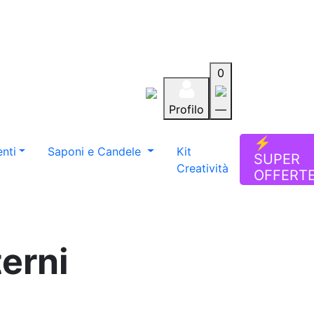
0
Profilo
—
Aiuto
Preferiti
Blog
⚡
nti
Saponi e Candele
Kit
SUPER
Creatività
OFFERT
terni