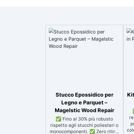
Stucco Epossidico per
Ki
Legno e Parquet –
Magelstic Wood Repair
re
✅ Fino al 30% più robusto
p
rispetto agli stucchi poliesteri o
col
monocomponenti. ✅ Zero ritiro: