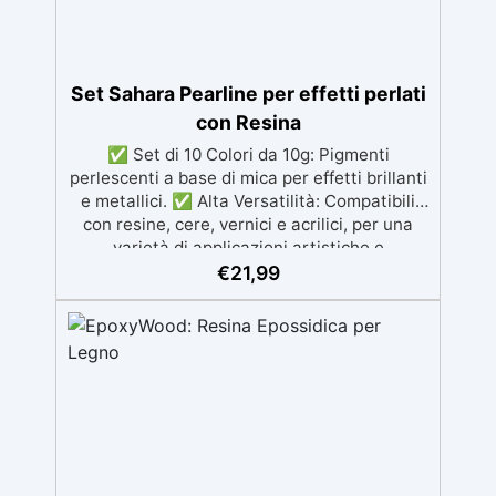
Set Sahara Pearline per effetti perlati
con Resina
✅ Set di 10 Colori da 10g: Pigmenti
perlescenti a base di mica per effetti brillanti
e metallici. ✅ Alta Versatilità: Compatibili
con resine, cere, vernici e acrilici, per una
varietà di applicazioni artistiche e
artigianali. ✅ Effetti Cromatici Innovativi:
€
21,99
Mescolando più pigmenti, si ottengono
nuove sfumature e fantastici effetti "venati".
✅ Alta Resistenza: I pigmenti mantengono
la loro brillantezza anche esposti alla luce
diretta o a temperature elevate. ✅ Facilità
d'Uso e Sicurezza: Perfetti per "velature"
(glazing), completamente atossici e facili da
integrare in qualsiasi progetto.