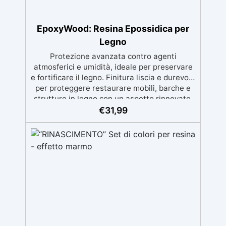
EpoxyWood: Resina Epossidica per
Legno
Protezione avanzata contro agenti
atmosferici e umidità, ideale per preservare
e fortificare il legno. Finitura liscia e durevole
per proteggere restaurare mobili, barche e
strutture in legno con un aspetto rinnovato.
Stabilizzazione del legno senza bolle d’aria,
€
31,99
perfetta per riprisitini e riparazioni durevoli
nel tempo. Elevata resistenza chimica e
meccanica, facilmente colorabile per progetti
creativi e robusti. Adatta a diverse superfici,
incluse vetroresina e metallo, semplice da
usare (rapporto 2 a 1).