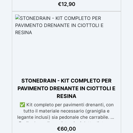
qualsiasi tonalità del legno, con il kit di
€
12,90
applicazione omaggio. ✅ Compatibile con
vernici e finiture: non lascia aloni né difetti
visivi. ✅ Facile da carteggiare e rifinire:
risultati professionali in pochi passaggi.
STONEDRAIN - KIT COMPLETO PER
PAVIMENTO DRENANTE IN CIOTTOLI E
RESINA
✅ Kit completo per pavimenti drenanti, con
tutto il materiale necessario (graniglia e
legante inclusi) sia pedonale che carrabile. ✅
Facile da applicare: istruzioni dettagliate per
€
60,00
risultati impeccabili, senza bisogno di