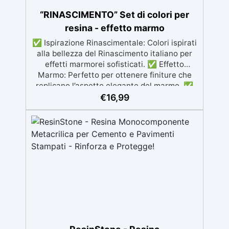
“RINASCIMENTO” Set di colori per
resina - effetto marmo
✅ Ispirazione Rinascimentale: Colori ispirati
alla bellezza del Rinascimento italiano per
effetti marmorei sofisticati. ✅ Effetto
Marmo: Perfetto per ottenere finiture che
replicano l’aspetto elegante del marmo. ✅
Versatilità Creativa: I colori possono essere
€
16,99
mescolati per creare sfumature
personalizzate. ✅ Ideale per Progetti
Artistici: Perfetto per opere d'arte,
decorazioni d'interni e creazioni artigianali.
✅ Trasforma le Tue Creazioni: Aggiungi un
tocco di classe e raffinatezza ai tuoi progetti
artigianali.