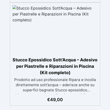
esperienza, con assistenza video/telefonica
gratuita ✅ Economico e Veloce: rinnova le
superfici con una spesa minima, evitando
costosi lavori di ripristino, in appena 24h ✅
Versatile e personalizzabile: adatto a cemento,
calcestruzzo, vecchie pavimentazioni e terra
battuta (previa consulenza). ✅ Resine
resistenti nel tempo: le resine ad alta
tecnologia garantiscono resistenza all'usura e
stabilità del colore negli anni
Stucco Epossidico Sott’Acqua – Adesivo
per Piastrelle e Riparazioni in Piscina
(Kit completo)
Prodotto ad uso professionale Ripara e incolla
direttamente sott’acqua – aderisce anche su
superfici bagnate Stucco epossidico
bicomponente a base di resina epossidica ad
€
49,00
alta adesione, progettato per riparazioni e
incollaggi resistenti anche in immersione totale.