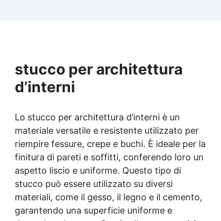
Perfetto per piastrelle, mosaici e pietra
naturale in piscine, vasche, fontane o bordi
vasca, dove la normale colla non funziona. ⭐
Caratteristiche principali 💧 Applicabile
direttamente sott’acqua – aderisce su superfici
bagnate o immerse 🧱 Altissima adesione su
piastrelle, ceramica, mosaico e pietra naturale
stucco per architettura
🧴 Consistenza pastosa – non cola, perfetta
d’interni
per superfici verticali e immersioni 🧤 Kit
completo incluso: resina + indurente + spatola
+ guanti monouso 🔩 Indurimento affidabile
anche in acqua – risultato resistente e duraturo
Lo stucco per architettura d’interni è un
🌡 Resistente alle variazioni di temperatura e
materiale versatile e resistente utilizzato per
all’azione di cloro e agenti chimici 🧰 Versatile:
riempire fessure, crepe e buchi. È ideale per la
ideale per manutenzione domestica, hotel,
finitura di pareti e soffitti, conferendo loro un
centri benessere e piscine pubbliche 💡 Perché
scegliere questo stucco 💧 Uso subacqueo
aspetto liscio e uniforme. Questo tipo di
reale Si applica anche con la superficie
stucco può essere utilizzato su diversi
completamente immersa.🧱 Adesione su
materiali, come il gesso, il legno e il cemento,
materiali minerali Perfetto per piastrelle,
mosaico, pietra naturale.🛠 Non cola e non
garantendo una superficie uniforme e
scivola Formula pastosa che resta dove viene