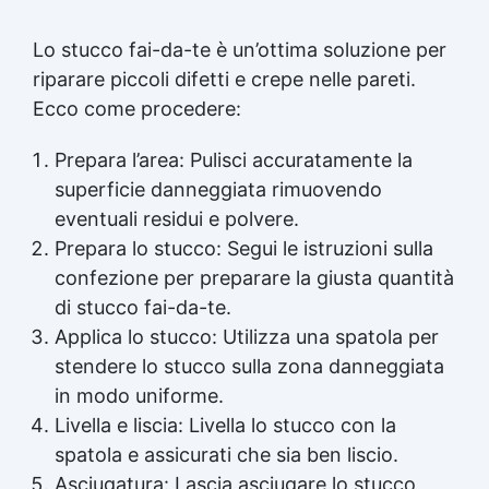
non serve svuotare la piscina. Applicare in
strato uniforme e pressare bene per favorire
Lo stucco fai-da-te è un’ottima soluzione per
l’adesione. Non serve asciugare la superficie: il
riparare piccoli difetti e crepe nelle pareti.
prodotto catalizza anche in acqua. Dopo
l’indurimento è resistente a cloro, calcare e
Ecco come procedere:
detergenti. ❓ FAQ 👉 Posso usarlo per
incollare una piastrella staccata sul fondo
Prepara l’area: Pulisci accuratamente la
piscina? Sì, è progettato proprio per
superficie danneggiata rimuovendo
applicazioni subacquee dirette. 👉 Resiste al
cloro? Sì, è formulato per l’uso in piscine e
eventuali residui e polvere.
ambienti trattati con cloro. 👉 Serve un primer
Prepara lo stucco: Segui le istruzioni sulla
prima dell’applicazione? No, basta pulire la
confezione per preparare la giusta quantità
superficie e applicare direttamente lo stucco.
di stucco fai-da-te.
🏁 Perfetto per Piscine e spa Bordi vasca e
docce Centri benessere e hotel Manutentori e
Applica lo stucco: Utilizza una spatola per
installatori di rivestimenti ceramici
stendere lo stucco sulla zona danneggiata
in modo uniforme.
Livella e liscia: Livella lo stucco con la
spatola e assicurati che sia ben liscio.
Asciugatura: Lascia asciugare lo stucco