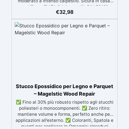
moderato a intenso calpestio. Sicura in casa:
certificata EN 71-3 (giocattoli), DIN 53160
€
32,98
(sudore e saliva) e classe emissioni A+. Facile
da usare: pronta all’uso, applicabile a rullo o
pennello, resa 8–10 m²/L, attrezzi lavabili in
acqua. Rapida e a base acqua: sovraverniciabile
e carteggiabile in ~4 h, calpestabile dopo 8 h.
Versatile e completa: parquet, mobili, porte e
rivestimenti interni; 3 finiture (opaca, satinata,
lucida) in formati 0,75 L e 2,5 L, anche in kit con
rullo e pennello inclusi.
Stucco Epossidico per Legno e Parquet
– Magelstic Wood Repair
✅ Fino al 30% più robusto rispetto agli stucchi
poliesteri o monocomponenti. ✅ Zero ritiro:
mantiene volume e forma, perfetto anche per
applicazioni all’esterno. ✅ Coloranti, Spatola e
guanti per applicare in Omaggio: riproduci