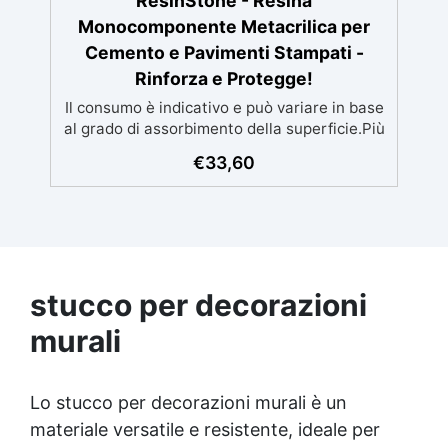
ResinStone - Resina
Monocomponente Metacrilica per
Cemento e Pavimenti Stampati -
Rinforza e Protegge!
Il consumo è indicativo e può variare in base
al grado di assorbimento della superficie.Più
la superficie è assorbente, maggiore sarà la
€
33,60
quantità di prodotto necessaria.Per un
risultato ottimale, consigliamo di acquistare
una quantità sufficiente per l’applicazione di
almeno due mani. ✅ Resina metacrilica
monocomponente per consolidare e
proteggere pavimenti in cemento e
stucco per decorazioni
calcestruzzo ✅ Penetrazione profonda
grazie alla bassa viscosità, aumentando
murali
resistenza meccanica e chimica ✅ Finitura
lucida che ravviva il colore, protegge
dall'umidità, raggi UV e rende la superficie
Lo stucco per decorazioni murali è un
antipolvere ✅ Facile applicazione con rullo,
asciugatura in meno di 12 ore per una
materiale versatile e resistente, ideale per
protezione rapida e duratura ✅ Ideale per