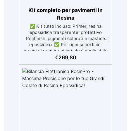
Kit completo per pavimenti in
Resina
✅ Kit tutto incluso: Primer, resina
epossidica trasparente, protettivo
Polifinish, pigmenti colorati e mastice
epossidico. ✅ Per ogni superficie:
grazie al primer universale è applicabile
sia su calcestruzzo, piastrelle e superfici
€
269,80
irregolari o danneggiate. ✅ Facile da
applicare: Video Guida completa inclusa,
3 semplici passaggi, dalla preparazione
della superficie alla finitura protettiva
antigraffio. ✅ Risultati professionali:
Sistema autolivellante, resistente ai
raggi UV, duraturo e con finitura lucida o
satinata. ✅ Personalizzabile:
Disponibile in kit per metrature da 2m² a
100m², con una vasta gamma di pigmenti
selezionabili.