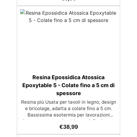
Bassa viscosità e formula anti-bolle per
risultati impeccabili, perfetti per colate di
stampi e inglobamenti Certificata Atossica
post catalisi per contatto con la pelle, BPA
free e VoC Free
Resina Epossidica Atossica
Epoxytable 5 - Colate fino a 5 cm di
spessore
Resina più Usata per tavoli in legno, design
e bricolage, adatta a colate fino a 5 cm.
Bassissima esotermia per lavorazioni
sicure e senza surriscaldamenti. Resistente
€
38,99
a graffi e ingiallimento grazie ai filtri UV e
all'alta qualità meccanica. Bassa viscosità