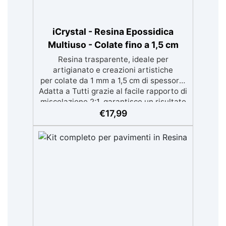
iCrystal - Resina Epossidica
Multiuso - Colate fino a 1,5 cm
Resina trasparente, ideale per
artigianato e creazioni artistiche
per colate da 1 mm a 1,5 cm di spessore.
Adatta a Tutti grazie al facile rapporto di
miscelazione 2:1, garantisce un risultato
senza imperfezioni Bassa viscosità per
€
17,99
colate senza bolle, compatibile con
legno, silicone, vetro, metallo e altri
materiali. Certificata post-catalisi
atossica e sicura per il contatto con la
pelle, Bpa Free e senza Solventi (Voc
Free) Superficie lucida, autolivellante e
con filtri UV anti-ingiallimento per una
finitura durevole e brillante.