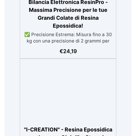
Bilancia Elettronica ResinPro -
Massima Precisione per le tue
Grandi Colate di Resina
Epossidica!
✅ Precisione Estrema: Misura fino a 30
kg con una precisione di 2 grammi per
garantire risultati impeccabili. ✅ Alta
€
24,19
Capacità: Perfetta per progetti di grandi
dimensioni come tavoli in resina, con
capacità fino a 30 kg. ✅ Efficienza
Superiore: Minimizza il rischio di
esotermia e riduce gli errori per risultati
ottimali. ✅ Facilità d'Uso: Calibrata e
semplice da usare, ideale per lavorare
con resina epossidica. ✅ Risparmio di
Tempo: Misura e prepara la resina
velocemente per ottimizzare i tuoi
progetti.
"I-CREATION" - Resina Epossidica