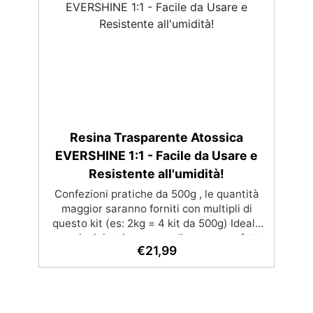
superficie lucida e brillante
Resina Trasparente Atossica
EVERSHINE 1:1 - Facile da Usare e
Resistente all'umidità!
Confezioni pratiche da 500g , le quantità
maggior saranno forniti con multipli di
questo kit (es: 2kg = 4 kit da 500g) Ideale
per principianti: a prova di errore, perfetta
€
21,99
per chi inizia. Sempre lucida: garantisce
una finitura brillante e uniforme in ogni
condizione. Facilissima da usare: rapporto
di miscelazione intuitivo basta mescolare i
2 componenti in parti uguali Versatile e