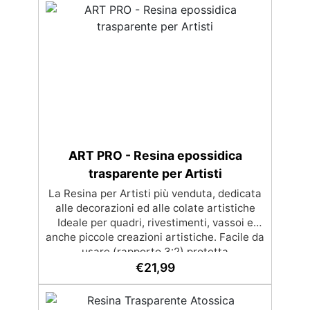
per eliminare bolle d'aria e ottenere finiture
lisce. Sicura, atossica, BPA/VOC free e
certificata per il contatto prolungato con la
pelle.
ART PRO - Resina epossidica
trasparente per Artisti
La Resina per Artisti più venduta, dedicata
alle decorazioni ed alle colate artistiche
Ideale per quadri, rivestimenti, vassoi e
anche piccole creazioni artistiche. Facile da
usare (rapporto 3:2) protetta
dall’ingiallimento grazie agli speciali filtri
€
21,99
UV Formula densa : non cola via,
mantenendo i design precisi e puliti.
Indurisce in 12-24h garantendo una