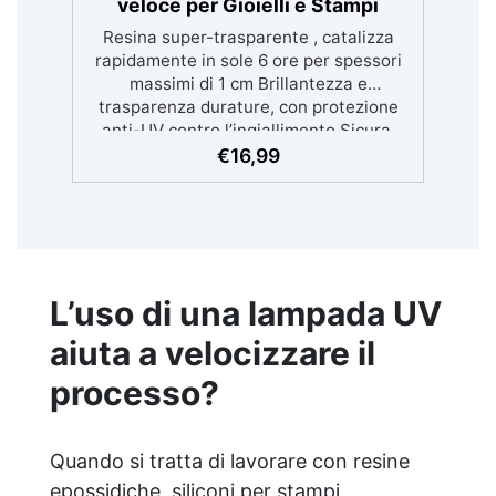
veloce per Gioielli e Stampi
Resina super-trasparente , catalizza
rapidamente in sole 6 ore per spessori
massimi di 1 cm Brillantezza e
trasparenza durature, con protezione
anti-UV contro l’ingiallimento Sicura,
certificata BPA Free, senza solventi e
€
16,99
inodore, prodotta al 100% in Italia Facile
da usare (rapporto 2:1) e lavorare, con
bassa viscosità per ridurre le bolle Ideale
per gioielli, piccole colate, decorazioni e
prototipazione rapida.
L’uso di una lampada UV
aiuta a velocizzare il
processo?
Quando si tratta di lavorare con resine
epossidiche, siliconi per stampi,