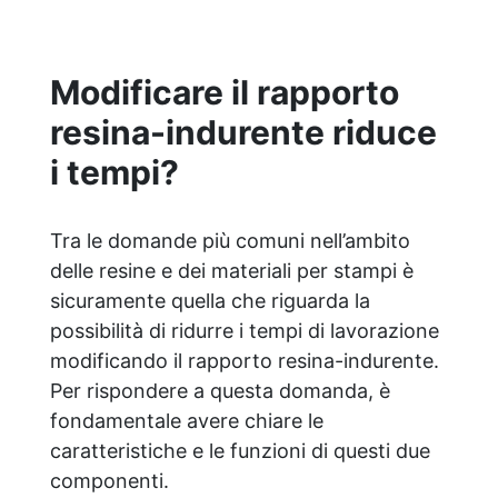
creativa: adatta per colate, rivestimenti e
colorabile a piacere. Resistente :
lucentezza duratura e alta resistenza a
Modificare il rapporto
graffi e umidità.
resina-indurente riduce
i tempi?
Tra le domande più comuni nell’ambito
delle resine e dei materiali per stampi è
sicuramente quella che riguarda la
possibilità di ridurre i tempi di lavorazione
modificando il rapporto resina-indurente.
Per rispondere a questa domanda, è
fondamentale avere chiare le
caratteristiche e le funzioni di questi due
componenti.