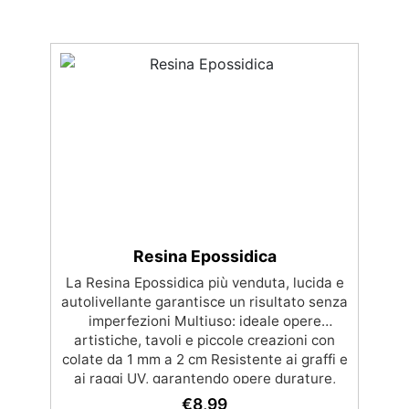
Resina Epossidica
La Resina Epossidica più venduta, lucida e
autolivellante garantisce un risultato senza
imperfezioni Multiuso: ideale opere
artistiche, tavoli e piccole creazioni con
colate da 1 mm a 2 cm Resistente ai graffi e
ai raggi UV, garantendo opere durature,
vibranti e senza ingiallimenti nel tempo
€
8,99