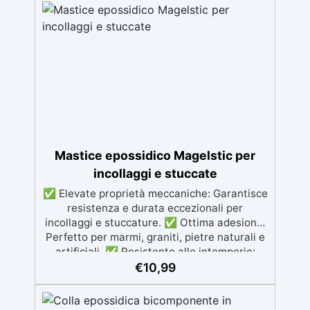
Mastice epossidico Magelstic per
incollaggi e stuccate
✅ Elevate proprietà meccaniche: Garantisce
resistenza e durata eccezionali per
incollaggi e stuccature. ✅ Ottima adesione:
Perfetto per marmi, graniti, pietre naturali e
artificiali. ✅ Resistente alle intemperie:
Inalterabile alle condizioni atmosferiche e
€
10,99
resistente agli UV. ✅ Applicazioni verticali:
Ideale per applicazioni verticali, senza
rischio di colature. ✅ Facile da usare: