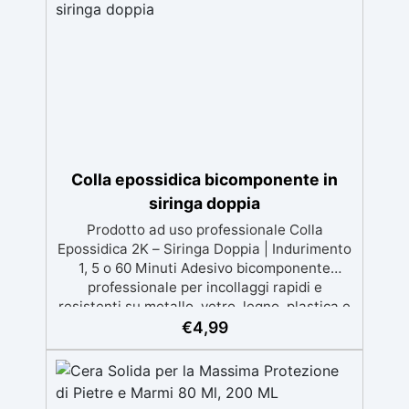
Miscelazione semplice con rapporto 100:50
per risultati ottimali.
Colla epossidica bicomponente in
siringa doppia
Prodotto ad uso professionale Colla
Epossidica 2K – Siringa Doppia | Indurimento
1, 5 o 60 Minuti Adesivo bicomponente
professionale per incollaggi rapidi e
resistenti su metallo, vetro, legno, plastica e
ceramica. Disponibile in versione rapida (5
€
4,99
min) o standard (60 min) o ultra rapida(1
min). Applicazioni pratiche Perfetta per
riparazioni domestiche, modellismo,
artigianato, falegnameria e piccoli lavori