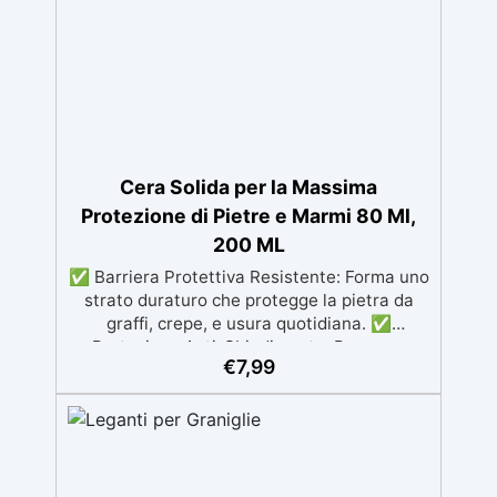
tecnici. La colla epossidica 2K ResinPro
garantisce prestazioni professionali, ideale
anche per incollare materiali diversi tra loro
(es. metallo + vetro o legno + plastica).
Tempi di lavorazione Versione da 1 e 5
minuti: presa rapida per incollaggi immediati.
Versione 60 minuti: tempo di lavorazione
esteso, utile per applicazioni complesse o
Cera Solida per la Massima
assemblaggi più grandi. Tutte le versioni
Protezione di Pietre e Marmi 80 Ml,
raggiungono la massima resistenza in circa
200 ML
24 ore. Modalità d’uso 1. Pulire e asciugare
accuratamente le superfici. 2. Estrudere
✅ Barriera Protettiva Resistente: Forma uno
quantità uguali di componente A e B. 3.
strato duraturo che protegge la pietra da
Miscelare per 30–40 secondi fino a ottenere
graffi, crepe, e usura quotidiana. ✅
una massa omogenea. 4. Applicare e
Protezione Anti-Sbiadimento: Preserva
mantenere in posizione fino alla presa
€
7,99
colore e texture originali, resistendo agli
iniziale. 5. Rimuovere eventuali eccessi
effetti di raggi UV e intemperie. ✅ Facilità di
prima dell’indurimento completo. Differenze
Manutenzione: Riduce la necessità di
rispetto ad altre colle A differenza delle colle
interventi frequenti, grazie alla robustezza
cianoacriliche o poliuretaniche, la colla
della formula. ✅ Versatilità di Applicazione:
epossidica ResinPro offre: - Miglior adesione
Disponibile in versioni semiliquida (per