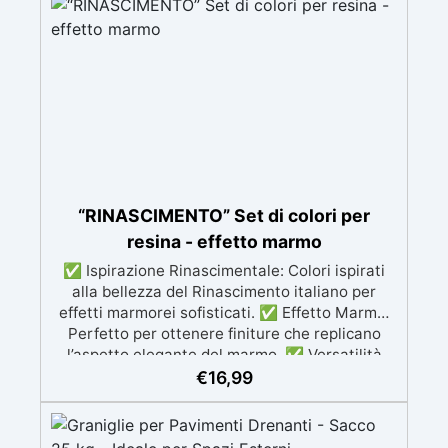
“RINASCIMENTO” Set di colori per
resina - effetto marmo
✅ Ispirazione Rinascimentale: Colori ispirati
alla bellezza del Rinascimento italiano per
effetti marmorei sofisticati. ✅ Effetto Marmo:
Perfetto per ottenere finiture che replicano
l’aspetto elegante del marmo. ✅ Versatilità
Creativa: I colori possono essere mescolati per
€
16,99
creare sfumature personalizzate. ✅ Ideale per
Progetti Artistici: Perfetto per opere d'arte,
decorazioni d'interni e creazioni artigianali. ✅