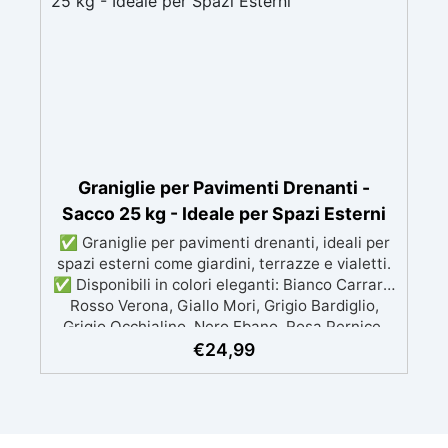
Trasforma le Tue Creazioni: Aggiungi un tocco
di classe e raffinatezza ai tuoi progetti
artigianali.
Graniglie per Pavimenti Drenanti -
Sacco 25 kg - Ideale per Spazi Esterni
✅ Graniglie per pavimenti drenanti, ideali per
spazi esterni come giardini, terrazze e vialetti.
✅ Disponibili in colori eleganti: Bianco Carrara,
Rosso Verona, Giallo Mori, Grigio Bardiglio,
Grigio Occhialino, Nero Ebano, Rosa Pernice,
Beige Botticino ✅ Facili da applicare: al
€
24,99
naturale oppure mescolate con leganti in resina
per ghiaino stabilizzato ✅ Economiche e
resistenti, garantiscono durata e un sistema di
drenaggio efficiente. ✅ Sacchi da 25kg,