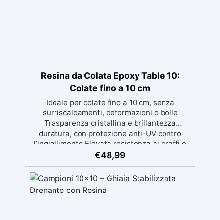
free e VoC Free
Resina da Colata Epoxy Table 10:
Colate fino a 10 cm
Ideale per colate fino a 10 cm, senza
surriscaldamenti, deformazioni o bolle
Trasparenza cristallina e brillantezza
duratura, con protezione anti-UV contro
l’ingiallimento Elevata resistenza ai graffi e
bassa esotermia per risultati professionali
€
48,99
senza compromessi Facile da applicare,
grazie alla bassa viscosità e al lungo tempo
di lavorazione evita le micro-bolle Perfetta
per grandi tavoli, opere artistiche importanti
e progetti di grandi spessori con qualità
eccellente