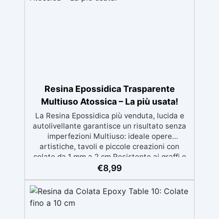
Resina Epossidica Trasparente
Multiuso Atossica – La più usata!
La Resina Epossidica più venduta, lucida e
autolivellante garantisce un risultato senza
imperfezioni Multiuso: ideale opere
artistiche, tavoli e piccole creazioni con
colate da 1 mm a 2 cm Resistente ai graffi e
ai raggi UV, garantendo opere durature,
€
8,99
vibranti e senza ingiallimenti nel tempo
Bassa viscosità e formula anti-bolle per
risultati impeccabili, perfetti per colate di
stampi e inglobamenti Certificata Atossica
post catalisi per contatto con la pelle, BPA