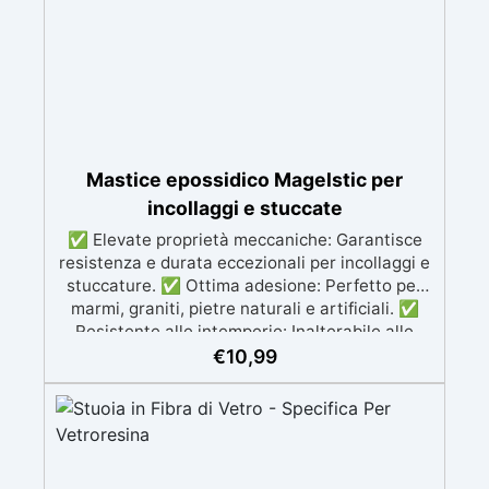
Mastice epossidico Magelstic per
incollaggi e stuccate
✅ Elevate proprietà meccaniche: Garantisce
resistenza e durata eccezionali per incollaggi e
stuccature. ✅ Ottima adesione: Perfetto per
marmi, graniti, pietre naturali e artificiali. ✅
Resistente alle intemperie: Inalterabile alle
condizioni atmosferiche e resistente agli UV. ✅
€
10,99
Applicazioni verticali: Ideale per applicazioni
verticali, senza rischio di colature. ✅ Facile da
usare: Miscelazione semplice con rapporto
100:50 per risultati ottimali.