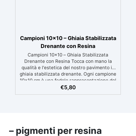
Campioni 10x10 – Ghiaia Stabilizzata
Drenante con Resina
Campioni 10x10 – Ghiaia Stabilizzata
Drenante con Resina Tocca con mano la
qualità e l'estetica del nostro pavimento in
ghiaia stabilizzata drenante. Ogni campione
10x10 cm è una fedele rappresentazione del
materiale finito, composto da ghiaia naturale
€
5,80
e resina trasparente ad alte
prestazioni.Ideale per vedere da vicino
l’effetto estetico, sentire la texture al tatto e
testare la compattezza e la porosità del
materiale. Perfetto per chi desidera valutare
la resa visiva e funzionale prima di procedere
– pigmenti per resina
con la posa su ampie superfici. Il campione