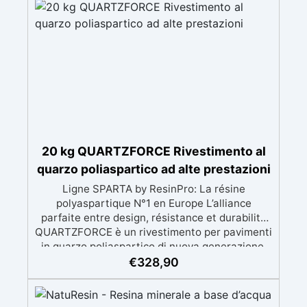
20 kg QUARTZFORCE Rivestimento al
quarzo poliaspartico ad alte prestazioni
Ligne SPARTA by ResinPro: La résine
polyaspartique N°1 en Europe L’alliance
parfaite entre design, résistance et durabilité
QUARTZFORCE è un rivestimento per pavimenti
in quarzo poliaspartico di nuova generazione,
progettato per gli ambienti più esigenti.
€
328,90
Proveniente dalla linea professionale SPARTA
di ResinPro, combina quarzo colorato ad alta
purezza e resina poliaspartica premium per