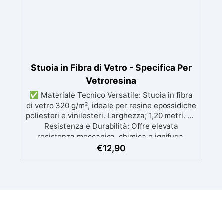
Stuoia in Fibra di Vetro - Specifica Per
Vetroresina
✅ Materiale Tecnico Versatile: Stuoia in fibra
di vetro 320 g/m², ideale per resine epossidiche
poliesteri e vinilesteri. Larghezza; 1,20 metri. ✅
Resistenza e Durabilità: Offre elevata
resistenza meccanica, chimica e ignifuga,
mantenendo le proprietà in condizioni estreme.
€
12,90
✅ Applicazioni Versatili: Perfetta per nautica,
aerospazio e costruzione di manufatti estetici o
funzionali di varie dimensioni. ✅ Facilità di
Lavorazione: Modellabile con resine
epossidiche, semplice da applicare su superfici
pulite e asciutte. ✅ Conservazione e
Manutenzione: Conservare in luogo asciutto;