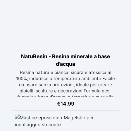
offrire un pavimento senza giunti, ultra
resistente ed esteticamente notevole. Grazie
alla sua formulazione avanzata, QUARTZFORCE
garantisce un’eccezionale resistenza all’usura,
una perfetta stabilità ai raggi UV e una posa
rapida, valorizzando al contempo gli spazi con
un effetto minerale elegante e contemporaneo.
Un kit da 20 kg copre tra 10 e 13 m².
NatuResin - Resina minerale a base
d’acqua
Resina naturale bianca, sicura e atossica al
100%, indurisce a temperatura ambiente Facile
da usare senza protezioni, ideale per creare
gioielli, sculture e decorazioni Formula eco-
friendly a base d’acqua, alternativa sicura alle
resine tradizionali Adatta anche ai bambini,
€
14,99
perfetta per un utilizzo in casa senza rischi
Multiuso e versatile, pronta in soli 30 minuti per
creazioni rapide e personalizzabili.