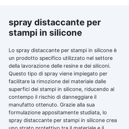
lavorare la resina epossidica Come usare la
resina epossidica Come si usa la resina
epossidica Come si applica la resina
spray distaccante per
epossidica Abrasivi per resina epossidica
Rimuovere resina epossidica indurita Come
stampi in silicone
lucidare la resina epossidica Olio per
lucidare resina epossidica Corsi resina
epossidica Come togliere la resina
Lo spray distaccante per stampi in silicone è
epossidica dal pavimento Come togliere
un prodotto specifico utilizzato nel settore
resina epossidica dalle mani Corso di resina
epossidica Come lucidare la resina fai da te
della lavorazione delle resine e dei siliconi.
Su cosa non attacca la resina epossidica See
Questo tipo di spray viene impiegato per
all articles → Epossidico per pavimenti 41
facilitare la rimozione del materiale dalle
articles ▸ Epossidico per pavimenti
Pavimenti epossidici Applicazioni Creative
superfici dei stampi in silicone, riducendo al
Epossidiche Epossidica vernice Colla
contempo il rischio di danneggiare il
epossidica per legno Tavolo epossidico Colla
manufatto ottenuto. Grazie alla sua
epossidica bicomponente plastica
formulazione appositamente studiata, lo
Impregnante epossidico Colla epossidica
bicomponente per plastica Colla epossidica
spray distaccante per stampi in silicone crea
Colla epossidica bicomponente Epossidica
uno strato protettivo tra il materiale e il