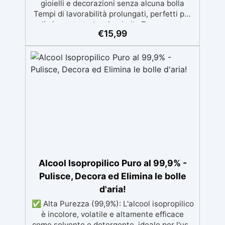
gioielli e decorazioni senza alcuna bolla
Tempi di lavorabilità prolungati, perfetti per
eliminare tutte le microbolle Trasparente,
€
15,99
resistente all'ingiallimento per colate da
2mm fino a 2 cm, minimizzando le bolle d'aria
per risultati impeccabili. Compatibile con
coloranti in pasta o polvere, permettendo
personalizzazioni uniche Sicura, BPA Free,
inodore e certificata atossica post-catalisi,
perfetta per creazioni destinate al contatto
diretto con la pelle.
Alcool Isopropilico Puro al 99,9% -
Pulisce, Decora ed Elimina le bolle
d'aria!
✅ Alta Purezza (99,9%): L'alcool isopropilico
è incolore, volatile e altamente efficace
come solvente e detergente, ideale per l'uso