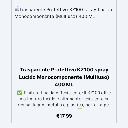
protezione duratura. ✅ Facilità di Applicazione:
Il kit include due componenti separati
(trasparente poliuretanico e catalizzatore) e un
bicchiere graduato per una preparazione
precisa. ✅ Tempi di Essiccazione Rapidi: Fuori
polvere in 15-20 minuti, asciutto al tatto in 30-
60 minuti, asciugatura completa in 48 ore. ✅
Durata della Miscela: La miscela rimane
utilizzabile per 24 ore a 20°C dopo la
preparazione, consentendo ampio tempo per
l’applicazione.
Trasparente Protettivo KZ100 spray
Lucido Monocomponente (Multiuso)
400 ML
✅ Finitura Lucida e Resistente: Il KZ100 offre
una finitura lucida e altamente resistente su
resina, legno, metallo e plastica, perfetta per
tavoli e oggetti decorativi. ✅ Protezione
€
17,99
Duratura: Resistente a graffi, agenti
atmosferici, detergenti aggressivi, alcol e