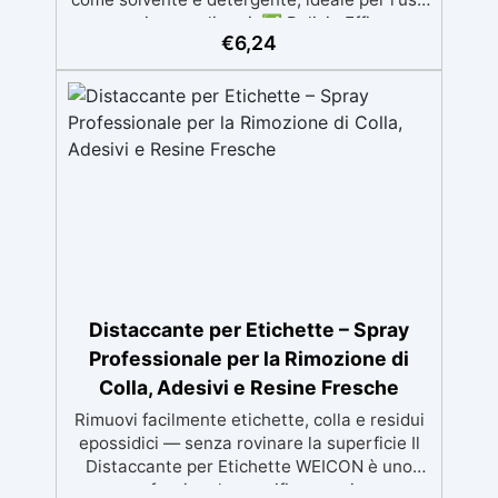
con resine e polimeri. ✅ Pulizia Efficace:
€
6,24
Rimuove facilmente sporco e residui da
resine e superfici senza lasciare tracce,
perfetto per preparare superfici e
attrezzature. ✅ Effetti Decorativi: Spruzzato
sulla resina, aiuta a eliminare le bolle d'aria e
a creare effetti decorativi unici, come celle e
venature. ✅ Versatilità: Utilizzabile anche
per la pulizia di dispositivi elettronici, la
rimozione di macchie da tessuti e legno, e in
applicazioni industriali. ✅ Precauzioni di
Sicurezza: Estremamente infiammabile, deve
essere utilizzato in ambienti ben ventilati e
lontano da fonti di calore o fiamme.
Distaccante per Etichette – Spray
Professionale per la Rimozione di
Colla, Adesivi e Resine Fresche
Rimuovi facilmente etichette, colla e residui
epossidici — senza rovinare la superficie Il
Distaccante per Etichette WEICON è uno
spray professionale specifico per rimuovere