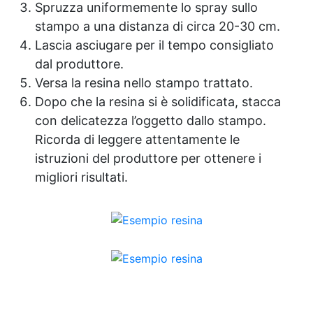
Spruzza uniformemente lo spray sullo
resina catalizzi. Per etichette spesse,
stampo a una distanza di circa 20-30 cm.
incidere leggermente la superficie per
facilitare la penetrazione. Evitare l’uso su
Lascia asciugare per il tempo consigliato
materiali sensibili ai solventi (es. acrilico,
dal produttore.
policarbonato). Dopo l’uso, asciugare la
Versa la resina nello stampo trattato.
superficie con un panno pulito. ❓ FAQ 👉
Dopo che la resina si è solidificata, stacca
Può rimuovere residui di resina epossidica?
Sì, ma solo quando la resina è ancora fresca
con delicatezza l’oggetto dallo stampo.
e appiccicosa, prima dell’indurimento. 👉 È
Ricorda di leggere attentamente le
sicuro su superfici verniciate? Sì, ma si
istruzioni del produttore per ottenere i
consiglia di testare in un punto nascosto
prima dell’uso. 👉 Lascia residui? No,
migliori risultati.
evapora completamente senza lasciare aloni
o tracce. Useful articles Costi e prezzi resina
23 articles ▸ Lavori con resina epossidica
Applicazione di Resine Epossidiche Resina
epossidica come si usa Lavori in resina
epossidica Lucidare resina epossidica Come
lucidare resina epossidica Rullo per resina
epossidica Come usare resina epossidica
Come pulire la resina epossidica Come