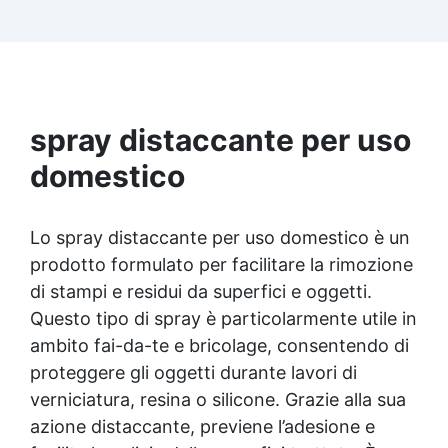
idrocarburi, garantendo una protezione a lungo
termine. ✅ Filtri UV Integrati: La formulazione
evita l'ingiallimento, mantenendo una
brillantezza costante nel tempo, ideale per uso
interno ed esterno. ✅ Applicazione Facile e
Uniforme: Si ancorano perfettamente a
qualsiasi superficie, senza colature, anche con
spray distaccante per uso
un'applicazione singola. ✅ Versatilità: Ideale
domestico
per diverse superfici, tra cui resina, legno,
metallo e plastica, migliorando aspetto e
resistenza.
Lo spray distaccante per uso domestico è un
prodotto formulato per facilitare la rimozione
di stampi e residui da superfici e oggetti.
Questo tipo di spray è particolarmente utile in
ambito fai-da-te e bricolage, consentendo di
proteggere gli oggetti durante lavori di
verniciatura, resina o silicone. Grazie alla sua
azione distaccante, previene l’adesione e