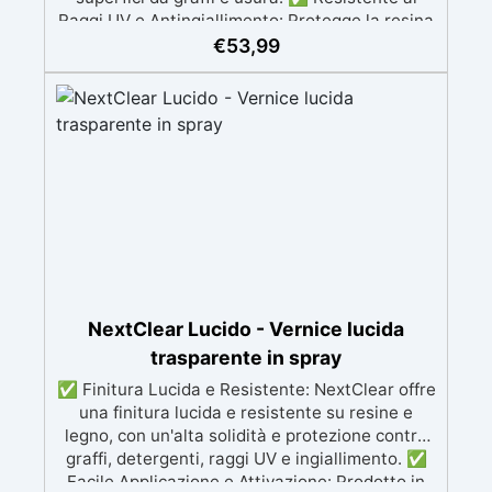
Raggi UV e Antingiallimento: Protegge la resina
e il legno dai danni dei raggi UV e previene
€
53,99
l’ingiallimento, mantenendo la trasparenza nel
tempo. ✅ Facile Applicazione: Viene fornito in
formato spray e si applica facilmente con 2
mani leggere, a distanza di 2-3 ore l'una
dall'altra, per una finitura uniforme. ✅
Essiccazione Completa in 48 Ore: La vernice
raggiunge la sua essiccazione completa dopo
48 ore, con una durata di utilizzo del prodotto
di 24 ore dopo l'attivazione della bomboletta.
✅ Lucidatura Opzionale: Dopo 72 ore, è
possibile lucidare la superficie per una
brillantezza aggiuntiva, utilizzando grana 2000-
NextClear Lucido - Vernice lucida
3000 e EpoxyPolish.
trasparente in spray
✅ Finitura Lucida e Resistente: NextClear offre
una finitura lucida e resistente su resine e
legno, con un'alta solidità e protezione contro
graffi, detergenti, raggi UV e ingiallimento. ✅
Facile Applicazione e Attivazione: Prodotto in